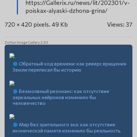
https://Gallerix.ru/news/lit/202301/v-
poiskax-alyaski-dzhona-grina/
720 × 420 pixels. 49 Kb
Views: 37
Zoltan Image Gallery 2.93
Обратный ход времени: как реверс вращения
Земли переписал бы историю
Безмолвный резонанс: как отсутствие
зеркальных нейронов изменило бы
человечество
Мир без зрительного эха: как отсутствие
иконической памяти изменило бы реальность