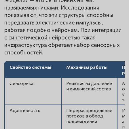
называемых гифами. Исследования
показывают, что эти структуры способны
передавать электрические импульсы,
работая подобно нейронам. При интеграции
с синтетической нейросетью такая
инфраструктура обретает набор сенсорных
способностей.
Свойство системы
Механизм работы
Пр
ре
Сенсорика
Реакция на давление
Мг
и химический состав
об
уте
за
Адаптивность
Перераспределение
Ис
потоков в обход
ма
повреждений
ав
пе