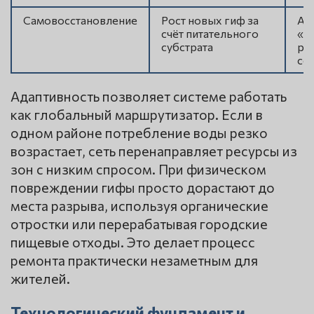
Самовосстановление
Рост новых гиф за
Ав
счёт питательного
«з
субстрата
ра
се
Адаптивность позволяет системе работать
как глобальный маршрутизатор. Если в
одном районе потребление воды резко
возрастает, сеть перенаправляет ресурсы из
зон с низким спросом. При физическом
повреждении гифы просто дорастают до
места разрыва, используя органические
отростки или перерабатывая городские
пищевые отходы. Это делает процесс
ремонта практически незаметным для
жителей.
Технологический фундамент и