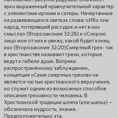
ярко выраженный нравоучительный характер
с элементами иронии и сатиры. Начертанные
на развевающихся свитках слова: «Ибо они
народ, потерявший рассудок и нет в них
смысла» (Второзаконие 32:28) и «Сокрою
лицо мое от них и увижу, какой будет конец
их» (Второзаконие 32:20)Смертный грех- так
в христианстве называют грехи, которые
ведут к гибели души. Вопреки
распространённому заблуждению,
концепция «Семи смертных грехов» не
является частью христианского вероучения,
но служит одним из возможных способов
описания греховности человека. В
Христианской традиции шляпа (или шапка) —
обозначала мудрость, знание.
Предположительно эта.