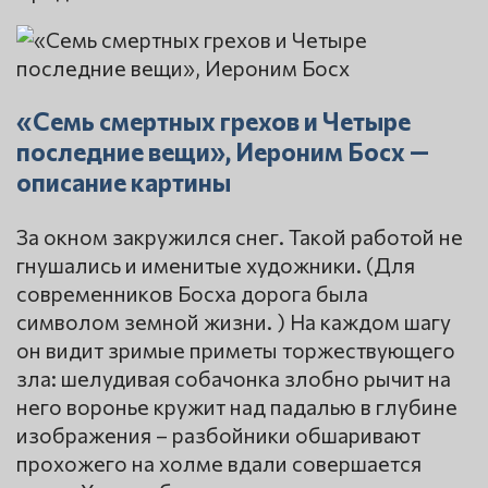
«Семь смертных грехов и Четыре
последние вещи», Иероним Босх —
описание картины
За окном закружился снег. Такой работой не
гнушались и именитые художники. (Для
современников Босха дорога была
символом земной жизни. ) На каждом шагу
он видит зримые приметы торжествующего
зла: шелудивая собачонка злобно рычит на
него воронье кружит над падалью в глубине
изображения – разбойники обшаривают
прохожего на холме вдали совершается