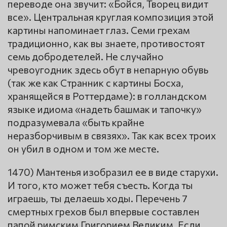
переводе она звучит: «Бойся, Творец видит
все». Центральная круглая композиция этой
картины напоминает глаз. Семи грехам
традиционно, как вы знаете, противостоят
семь добродетелей. Не случайно
чревоугодник здесь обут в непарную обувь
(так же как Странник с картины Босха,
хранящейся в Роттердаме): в голландском
языке идиома «надеть башмак и тапочку»
подразумевала «быть крайне
неразборчивым в связях». Так как всех троих
он убил в одном и том же месте.
1470) Мантенья изобразил ее в виде старухи.
И того, кто может тебя съесть. Когда ты
играешь, ты делаешь ходы. Перечень 7
смертных грехов был впервые составлен
папой римским Григорием Великим. Если,