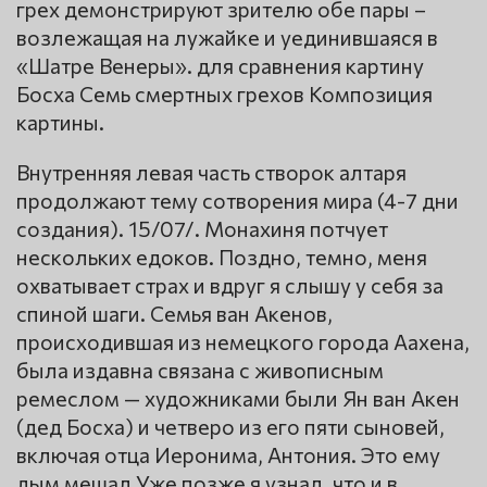
грех демонстрируют зрителю обе пары –
возлежащая на лужайке и уединившаяся в
«Шатре Венеры». для сравнения картину
Босха Семь смертных грехов Композиция
картины.
Внутренняя левая часть створок алтаря
продолжают тему сотворения мира (4-7 дни
создания). 15/07/. Монахиня потчует
нескольких едоков. Поздно, темно, меня
охватывает страх и вдруг я слышу у себя за
спиной шаги. Семья ван Акенов,
происходившая из немецкого города Аахена,
была издавна связана с живописным
ремеслом — художниками были Ян ван Акен
(дед Босха) и четверо из его пяти сыновей,
включая отца Иеронима, Антония. Это ему
дым мешал Уже позже я узнал, что и в