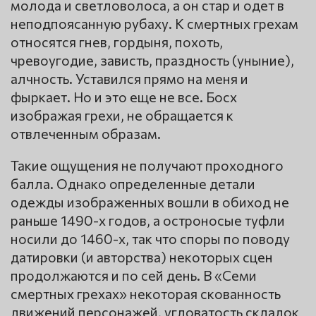
молода и светловолоса, а он стар и одет в
неподпоясанную рубаху. К смертных грехам
относятся гнев, гордыня, похоть,
чревоугодие, зависть, праздность (уныние),
алчность. Уставился прямо на меня и
фыркает. Но и это еще не все. Босх
изображая грехи, не обращается к
отвлеченным образам.
Такие ощущения не получают проходного
балла. Однако определенные детали
одежды изображенных вошли в обиход не
раньше 1490-х годов, а остроносые туфли
носили до 1460-х, так что споры по поводу
датировки (и авторства) некоторых сцен
продолжаются и по сей день. В «Семи
смертных грехах» некоторая скованность
движений персонажей, угловатость складок