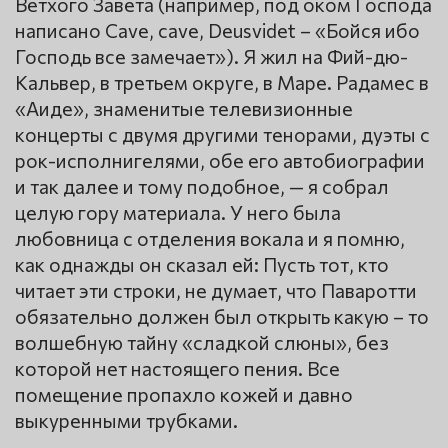
Ветхого Завета (например, под оком Господа
написано Cave, cave, Deusvidet – «Бойся ибо
Господь все замечает»). Я жил на Фий-дю-
Кальвер, в третьем округе, в Маре. Радамес в
«Аиде», знаменитые телевизионные
концерты с двумя другими тенорами, дуэты с
рок-исполнигелями, обе его автобиографии
и так далее и тому подобное, — я собрал
целую гору материала. У него была
любовница с отделения вокала и я помню,
как однажды он сказал ей: Пусть тот, кто
читает эти строки, не думает, что Паваротти
обязательно должен был открыть какую – то
волшебную тайну «сладкой слюны», без
которой нет настоящего пения. Все
помещение пропахло кожей и давно
выкуренными трубками.