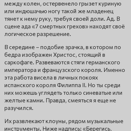
между колен, остервенело грызет куриную
или индюшачью ногу такой же младенец
тянет к нему руку, требуя своей доли. Ад. В
сцене ада «7 смертных грехов» находят своё
логическое разрешение.
В середине – подобие зрачка, в котором по
бедра изображен Христос, стоящий в
саркофаге. Развеваются стяги германского
императора и французского короля. Именно
эта работа висела в личных покоях
испанского короля Филиппа II. Но ты среди
них можешь углядеть только синеватые или
желтые камни. Правда, смеяться я еще не
разучился.
Их развлекают клоуны, рядом музыкальные
инструменты. Ниже надпись: «Берегись,