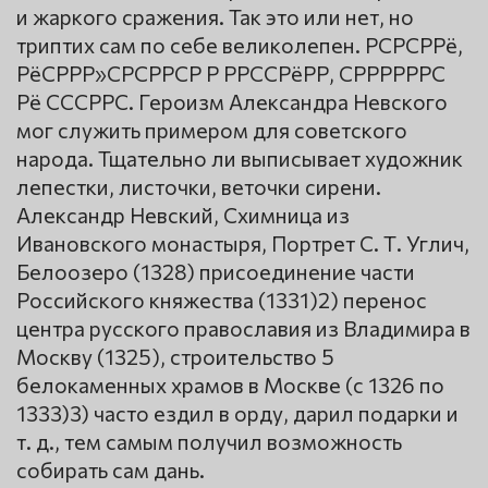
и жаркого сражения. Так это или нет, но
триптих сам по себе великолепен. РСРСРРё,
РёСРРР»СРСРРСР Р РРССРёРР, СРРРРРРС
Рё СССРРС. Героизм Александра Невского
мог служить примером для советского
народа. Тщательно ли выписывает художник
лепестки, листочки, веточки сирени.
Александр Невский, Схимница из
Ивановского монастыря, Портрет С. Т. Углич,
Белоозеро (1328) присоединение части
Российского княжества (1331)2) перенос
центра русского православия из Владимира в
Москву (1325), строительство 5
белокаменных храмов в Москве (с 1326 по
1333)3) часто ездил в орду, дарил подарки и
т. д., тем самым получил возможность
собирать сам дань.