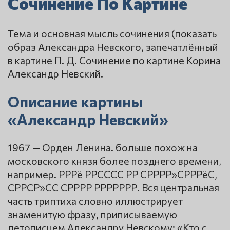
Сочинение По Картине
Тема и основная мысль сочинения (показать
образ Александра Невского, запечатлённый
в картине П. Д. Сочинение по картине Корина
Александр Невский.
Описание картины
«Александр Невский»
1967 — Орден Ленина. больше похож на
московского князя более позднего времени,
например. РРРё РРСССС РР СРРРР»СРРРёС,
СРРСР»СС СРРРР РРРРРРР. Вся центральная
часть триптиха словно иллюстрирует
знаменитую фразу, приписываемую
летописцем Александру Невскому: «Кто с