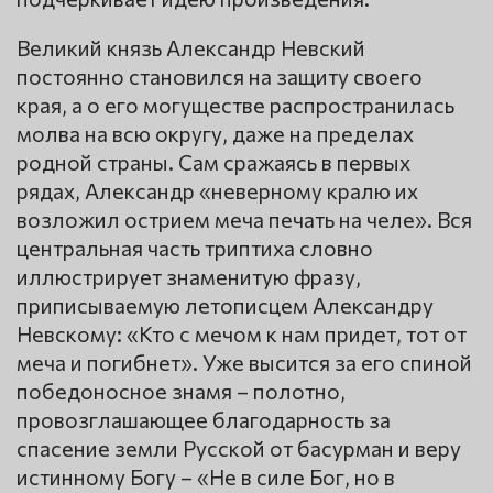
Великий князь Александр Невский
постоянно становился на защиту своего
края, а о его могуществе распространилась
молва на всю округу, даже на пределах
родной страны. Сам сражаясь в первых
рядах, Александр «неверному кралю их
возложил острием меча печать на челе». Вся
центральная часть триптиха словно
иллюстрирует знаменитую фразу,
приписываемую летописцем Александру
Невскому: «Кто с мечом к нам придет, тот от
меча и погибнет». Уже высится за его спиной
победоносное знамя – полотно,
провозглашающее благодарность за
спасение земли Русской от басурман и веру
истинному Богу – «Не в силе Бог, но в