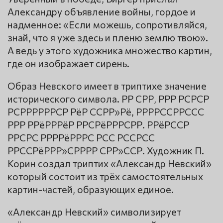
Александру объявление войны, гордое и
надменное: «Если можешь, сопротивляйся,
знай, что я уже здесь и пленю землю твою».
А ведь у этого художника множество картин,
где он изображает сирень.
Образ Невского имеет в триптихе значение
исторического символа. РР СРР, РРР РСРСР
РСРРРРРРСР РёР ССРР»Рё, РРРРССРРССС
РРР РРёРРРёР РРСРёРРРСРР. РРёРССР
РРСРС РРРРёРРРС РСС РССРСС
РРССРёРРР»СРРРР СРР»ССР. Художник П.
Корин создал триптих «Александр Невский»
который состоит из трёх самостоятельных
картин-частей, образующих единое.
«Александр Невский» символизирует