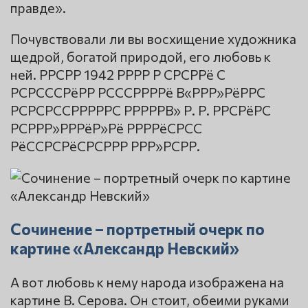
правде».
Почувствовали ли вы восхищение художника
щедрой, богатой природой, его любовь к
ней. РРСРР 1942 РРРР Р СРСРРё С
РСРСССРёРР РСССРРРРё В«РРР»РёРРС
РСРСРССРРРРРС РРРРРВ» Р. Р. РРСРёРС
РСРРР»РРРёР»Рё РРРРёСРСС
РёССРСРёСРСРРР РРР»РСРР.
Сочинение – портретный очерк по
картине «Александр Невский»
А вот любовь к нему народа изображена на
картине В. Серова. Он стоит, обеими руками