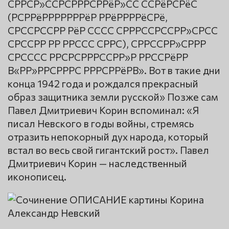
СРРСР»ССРСРРРСРРёР»СС ССРёРСРёС
(РСРРёРРРРРРРёР РРёРРРРёСРё,
СРССРССРР РёР СССС СРРРССРССРР»СРСС
СРССРР РР РРССС СРРС), СРРССРР»СРРР
СРСССС РРСРСРРРССРР»Р РРССРёРР
В«РР»РРСРРРС РРРСРРёРВ». Вот в такие дни
конца 1942 года и рождался прекрасный
образ защитника земли русской» Позже сам
Павел Дмитриевич Корин вспоминал: «Я
писал Невского в годы войны, стремясь
отразить непокорный дух народа, который
встал во весь свой гигантский рост». Павел
Дмитриевич Корин — наследственный
иконописец.