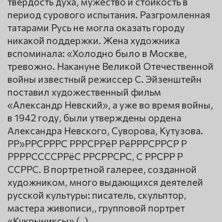
твёрдость духа, мужество и стойкость в
период сурового испытания. Разгромленная
татарами Русь не могла оказать городу
никакой поддержки. Жена художника
вспоминала: «Холодно было в Москве,
тревожно. Накануне Великой Отечественной
войны известный режиссер С. Эйзенштейн
поставил художественный фильм
«Александр Невский», а уже во время войны,
в 1942 году, были утверждены ордена
Александра Невского, Суворова, Кутузова.
РР»РРСРРРС РРРСРРёР РёРРРСРРСР Р
РРРРССССРРёС РРСРРСРС, С РРСРР Р
ССРРС. В портретной галерее, созданной
художником, много выдающихся деятелей
русской культуры: писатель, скульптор,
мастера живописи,, групповой портрет
«Кукрыниксы» (, ).