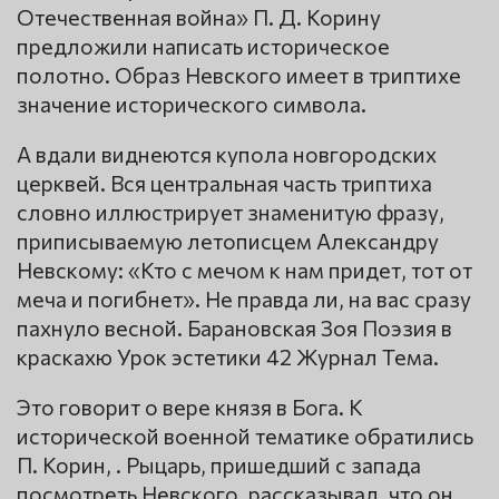
Отечественная война» П. Д. Корину
предложили написать историческое
полотно. Образ Невского имеет в триптихе
значение исторического символа.
А вдали виднеются купола новгородских
церквей. Вся центральная часть триптиха
словно иллюстрирует знаменитую фразу,
приписываемую летописцем Александру
Невскому: «Кто с мечом к нам придет, тот от
меча и погибнет». Не правда ли, на вас сразу
пахнуло весной. Барановская Зоя Поэзия в
краскахю Урок эстетики 42 Журнал Тема.
Это говорит о вере князя в Бога. К
исторической военной тематике обратились
П. Корин, . Рыцарь, пришедший с запада
посмотреть Невского, рассказывал, что он