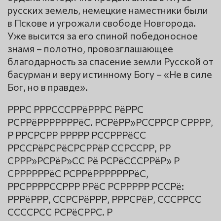
русских земель, немецкие наместники были
в Пскове и угрожали свободе Новгорода.
Уже высится за его спиной победоносное
знамя – полотно, провозглашающее
благодарность за спасение земли Русской от
басурман и веру истинному Богу – «Не в силе
Бог, но в правде».
РРРС РРРСССРРёРРРС РёРРС
РСРРёРРРРРРРёС. РСРёРР»РССРРСР СРРРР,
Р РРСРСРР РРРРР РССРРРёСС
РРССРёРСРёСРСРРёР ССРССРР, РР
СРРР»РСРёР»СС Рё РСРёСССРРёР» Р
СРРРРРРёС РСРРёРРРРРРРёС,
РРСРРРРССРРР РРёС РСРРРРР РССРё:
РРРёРРР, ССРСРёРРР, РРРСРёР, СССРРСС
ССССРСС РСРёСРРС. Р