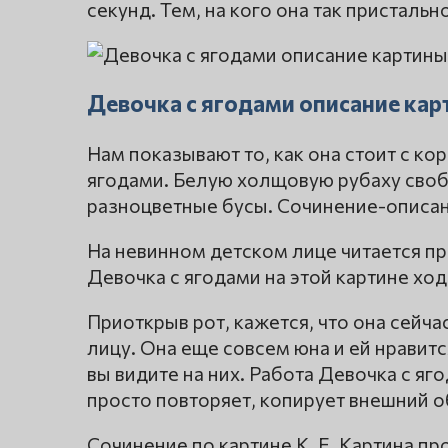
секунд. Тем, на кого она так пристальн
Девочка с ягодами описание кар
Нам показывают то, как она стоит с к
ягодами. Белую холщовую рубаху сво
разноцветные бусы. Сочинение-описан
На невинном детском лице читается пр
Девочка с ягодами на этой картине хо
Приоткрыв рот, кажется, что она сейчас
лицу. Она еще совсем юна и ей нравитс
вы видите на них. Работа Девочка с я
просто повторяет, копирует внешний о
Сочинение по картине К. Е. Картина п