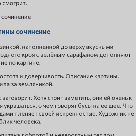
о смотрит.
тины сочинение
орзинкой, наполненной до верху вкусными
бодного кроя с зелёным сарафаном дополняют
ие по картине.
остота и доверчивость. Описание картины.
дила за земляникой.
 заговорит. Хотя стоит заметить, они ей очень к
я украшаться, о чем говорят бусы на ее шее. Что
годами пленяет своей искренностью. Художник не
блик человека.
ропитана добротой и невероятным теплом.