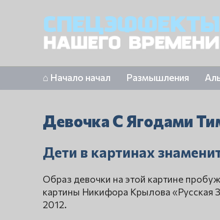
⌂ Начало начал
Размышления
Ал
Девочка С Ягодами Т
Дети в картинах знамени
Образ девочки на этой картине пробуж
картины Никифора Крылова «Русская Зи
2012.