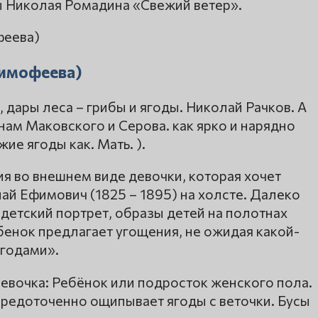
ы Николая Ромадина «Свежий ветер».
Тимофеева)
, дары леса – грибы и ягоды. Николай Рачков. А
ам Маковского и Серова. как ярко и нарядно
жие ягоды как. Мать. ).
я во внешнем виде девочки, которая хочет
лай Ефимович (1825 – 1895) на холсте. Далеко
детский портрет, образы детей на полотнах
ебенок предлагает угощения, не ожидая какой-
ягодами».
 Девочка: Ребёнок или подросток женского пола.
осредоточенно ощипывает ягоды с веточки. Бусы