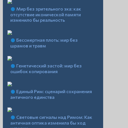
Мир без зрительного эха: как
отсутствие иконической памяти
изменило бы реальность
Бессмертная плоть: мир без
шрамов и травм
Генетический застой: мир без
ошибок копирования
Единый Рим: сценарий сохранения
античного единства
Световые сигналы над Римом: Как
античная оптика изменила бы ход