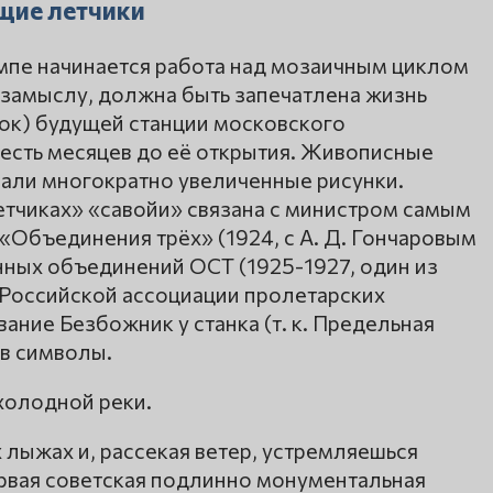
щие летчики
емпе начинается работа над мозаичным циклом
о замыслу, должна быть запечатлена жизнь
ток) будущей станции московского
шесть месяцев до её открытия. Живописные
али многократно увеличенные рисунки.
тчиках» «савойи» связана с министром самым
«Объединения трёх» (1924, с А. Д. Гончаровым
нных объединений ОСТ (1925-1927, один из
 Российской ассоциации пролетарских
ание Безбожник у станка (т. к. Предельная
в символы.
 холодной реки.
 лыжах и, рассекая ветер, устремляешься
ервая советская подлинно монументальная