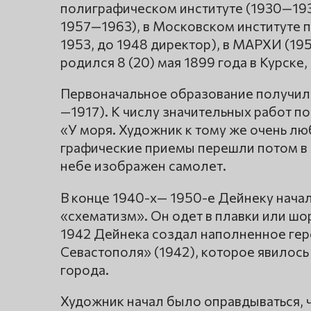
полиграфическом институте (1930—193
1957—1963), в Московском институте 
1953, до 1948 директор), в МАРХИ (1
родился 8 (20) мая 1899 года в Курск
Первоначальное образование получил
—1917). К числу значительных работ 
«У моря. Художник к тому же очень л
графические приемы перешли потом в 
небе изображен самолет.
В конце 1940-х— 1950-е Дейнеку нача
«схематизм». Он одет в плавки или шо
1942 Дейнека создал наполненное ге
Севастополя» (1942), которое явилос
города.
Художник начал было оправдываться, что