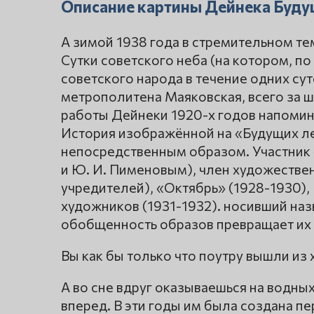
Описание картины Дейнека Буду
А зимой 1938 года в стремительном т
Сутки советского неба (на котором, п
советского народа в течение одних су
метрополитена Маяковская, всего за 
работы Дейнеки 1920-х годов напомин
История изображённой на «Будущих ле
непосредственным образом. Участник 
и Ю. И. Пименовым), член художестве
учредителей), «Октябрь» (1928-1930),
художников (1931-1932). носивший назв
обобщенность образов превращает их 
Вы как бы только что поутру вышли из
А во сне вдруг оказываешься на водных
вперед. В эти годы им была создана п