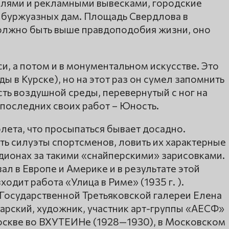
илями и рекламными вывесками, городские
 буржуазных дам. Площадь Свердлова в
 должно быть выше правдоподобия жизни, оно
и, а потом и в монументальном искусстве. Это
ы в Курске), но на этот раз он сумел запомнить
сть воздушной среды, перевернутый с ног на
 последних своих работ – Юность.
лета, что просыпаться бывает досадно.
ь силуэты спортсменов, ловить их характерные
дионах за такими «снайперскими» зарисовками.
ал в Европе и Америке и в результате этой
ходит работа «Улица в Риме» (1935 г. ).
 Государственной Третьяковской галереи Елена
рский, художник, участник арт-группы «АЕСФ»
оскве во ВХУТЕИНе (1928—1930), в Московском