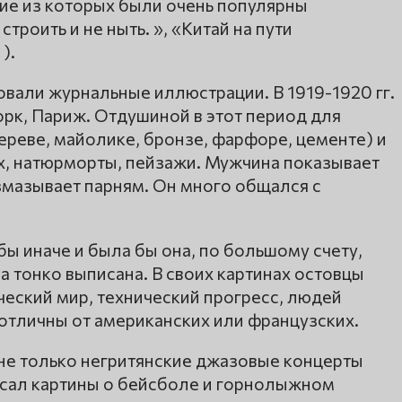
гие из которых были очень популярны
троить и не ныть. », «Китай на пути
).
вали журнальные иллюстрации. В 1919-1920 гг.
рк, Париж. Отдушиной в этот период для
дереве, майолике, бронзе, фарфоре, цементе) и
х, натюрморты, пейзажи. Мужчина показывает
азмазывает парням. Он много общался с
бы иначе и была бы она, по большому счету,
а тонко выписана. В своих картинах остовцы
еский мир, технический прогресс, людей
отличны от американских или французских.
 не только негритянские джазовые концерты
исал картины о бейсболе и горнолыжном