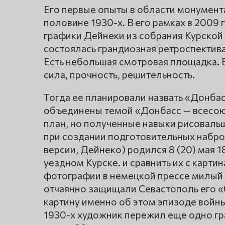
Его первые опыты в области монумента
половине 1930-х. В его рамках в 2009 
графики Дейнеки из собрания Курской 
состоялась грандиозная ретроспектива
Есть небольшая смотровая площадка. В 
сила, прочность, решительность.
Тогда ее планировали назвать «Донба
объединены темой «Донбасс — всесоюз
план, но полученные навыки рисоваль
при создании подготовительных наброс
версии, Дейнеко) родился 8 (20) мая 
уездном Курске. и сравнить их с карти
фотографии в немецкой прессе милый с
отчаянно защищали Севастополь его «
картину именно об этом эпизоде войны,
1930-х художник пережил еще одно гр