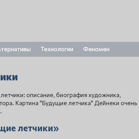
ьтернативы
Технологии
Феномен
чики
летчики: описание, биография художника,
тора. Картина "Будущие летчика" Дейнеки очень
.
щие летчики»