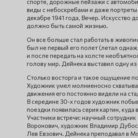
спорте, дорожные пейзажи с автомоб
виды с небоскребами и даже портреты
декабре 1941 года, Вечер. Искусство
должно быть самой жизнью.
Он все больше стал работать в живопис
был не первый его полет (летал однажд
и после передать на холсте необъятно
голову мир. Дейнека выставил одну из
Столько восторга и такое ощущение по
Художник умел молниеносно схватыват
движения его постоянно видели на ста
В середине 30-х годов художник побыв
поездки появилась серия картин, куда в
Участники встречи: научный сотрудник
Воронович, художник Владимир Дубоса
Лев Евзович. Дейнека преподавал в М