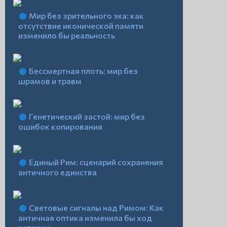
Мир без зрительного эха: как
отсутствие иконической памяти
изменило бы реальность
Бессмертная плоть: мир без
шрамов и травм
Генетический застой: мир без
ошибок копирования
Единый Рим: сценарий сохранения
античного единства
Световые сигналы над Римом: Как
античная оптика изменила бы ход