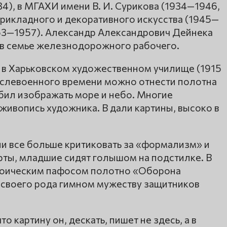
4), в МГАХИ имени В. И. Сурикова (1934—1946,
прикладного и декоративного искусства (1945—
953—1957). Александр Александрович Дейнека
е, в семье железнодорожного рабочего.
 в Харьковском художественном училище (1915
послевоенного времени можно отнести полотна
юбил изображать море и небо. Многие
живопись художника. В дали картины, высоко в
ли все больше критиковать за «формализм» и
рты, младшие сидят голышом на подстилке. В
роическим пафосом полотно «Оборона
ь своего рода гимном мужеству защитников
 картину он, дескать, пишет не здесь, а в