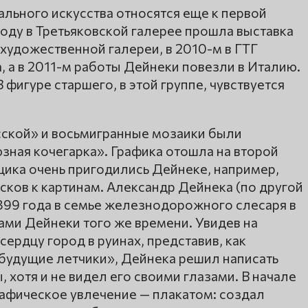
льного искусства относятся еще к первой
году в Третьяковской галерее прошла выставка
художественной галереи, в 2010-м в ГТГ
, а в 2011-м работы Дейнеки повезли в Италию.
фигуре старшего, в этой группе, чувствуется
сской» и восьмигранные мозаики были
ная кочегарка». Графика отошла на второй
щика очень пригодились Дейнеке, например,
ков к картинам. Александр Дейнека (по другой
1899 года в семье железнодорожного слесаря в
нами Дейнеки того же времени. Увидев на
ердцу город в руинах, представив, как
будущие летчики», Дейнека решил написать
 хотя и не видел его своими глазами. В начале
афическое увлечение — плакатом: создал