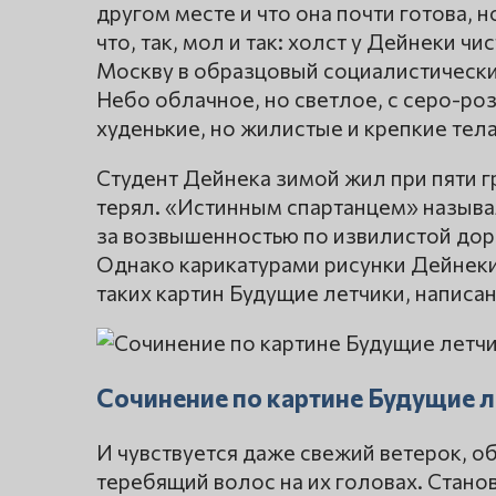
другом месте и что она почти готова,
что, так, мол и так: холст у Дейнеки ч
Москву в образцовый социалистический
Небо облачное, но светлое, с серо-ро
худенькие, но жилистые и крепкие тела
Студент Дейнека зимой жил при пяти гр
терял. «Истинным спартанцем» называ
за возвышенностью по извилистой дор
Однако карикатурами рисунки Дейнеки 
таких картин Будущие летчики, написа
Сочинение по картине Будущие л
И чувствуется даже свежий ветерок, 
теребящий волос на их головах. Станов