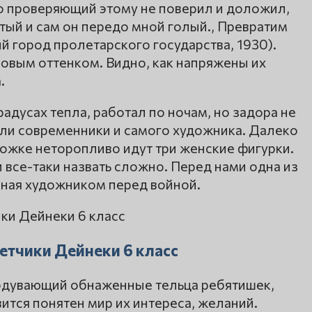
 но проверяющий этому не поверил и доложил,
истый и сам он передо мной голый., Превратим
 город пролетарского государства, 1930).
зовым оттенком. Видно, как напряжены их
.
адусах тепла, работал по ночам, но задора не
ли современники и самого художника. Далеко
ожке неторопливо идут три женские фигурки.
все-таки назвать сложно. Перед нами одна из
нная художником перед войной.
етчики Дейнеки 6 класс
обдувающий обнаженные тельца ребятишек,
ится понятен мир их интереса, желаний.