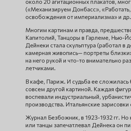
около 20 агитационных плакатов, мно
(«Механизируем Донбасс», «Работать, с
освобождения от империализма» и др. 
Многим картинам и правда, предшество
Капитолий, Танцоры в Гарлеме, Нью-Йо
Дейнеки стала скульптура (работал в 
камерная живопись— портреты близки
на него рукой и что-то внимательно р
летчиками.
В кафе, Париж. И судьба ее сложилась 
совсем другой картиной. Каждая фигур
воспевали индустриальный, урбанистич
производства. Итальянские зарисовки 
Журнал Безбожник, в 1923-1932 гг. Но
или танцы запечатлевал Дейнека он п