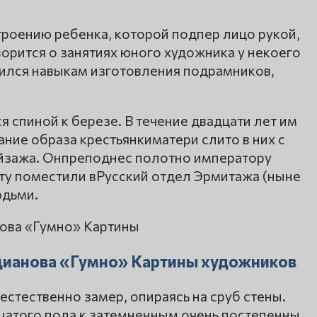
троению ребенка, которой подпер лицо рукой,
ворится о занятиях юного художника у некоего
чился навыкам изготовления подрамников,
 спиной к березе. В течение двадцати лет им
ние образа крестьянкиматери слито в них с
ейзажа. Онпреподнес полотно императору
оту поместили вРусский отдел Эрмитажа (ныне
юдьми.
цианова «Гумно» Картины художников
еестественно замер, опираясь на сруб стены.
атого пола к затемненным очень постепенны.