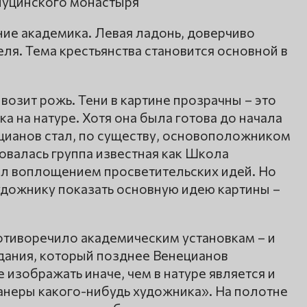
апуцинского монастыря
ние академика. Левая ладонь, доверчиво
еля. Тема крестьянства становится основной в
возит рожь. Тени в картине прозрачны – это
а на натуре. Хотя она была готова до начала
нецианов стал, по существу, основоположником
валась группа известная как Школа
был воплощением просветительских идей. Но
удожнику показать основную идею картины –
ротиворечило академическим установкам – и
здания, который позднее Венецианов
 изображать иначе, чем в натуре является и
анеры какого-нибудь художника». На полотне