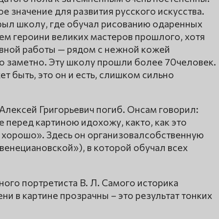
 значение для развития русского искусства.
рыл школу, где обучал рисованию одаренных
чем героини великих мастеров прошлого, хотя
евной работы — рядом с нежной кожей
но заметно. Эту школу прошли более 70человек.
т быть, это он и есть, слишком сильно
 Алексей Григорьевич погиб. Онсам говорил:
 перед картиною идохожу, както, как это
о хорошо». Здесь он организовалсобственную
венециановской»), в которой обучал всех
тного портретиста В. Л. Самого историка
ени в картине прозрачны – это результат тонких