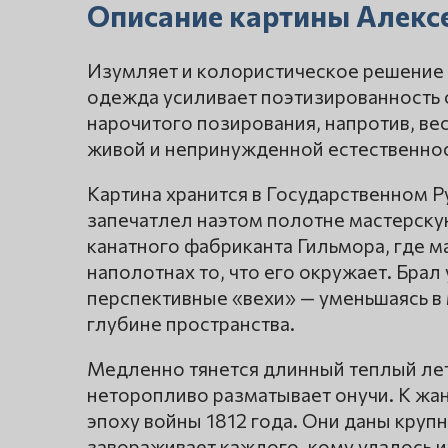
Описание картины Алекс
Изумляет и колористическое решение 
одежда усиливает поэтизированность о
нарочитого позирования, напротив, ве
живой и непринужденной естественнос
Картина хранится в Государственном Р
запечатлел наэтом полотне мастерску
канатного фабриканта Гильмора, где 
наполотнах то, что его окружает. Брал
перспективные «вехи» — уменьшаясь в 
глубине пространства.
Медленно тянется длинный теплый лет
неторопливо разматывает онучи. К жан
эпоху войны 1812 года. Они даны круп
завораживает каждого, кому удалось их