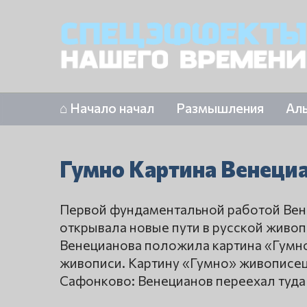
⌂ Начало начал
Размышления
Ал
Гумно Картина Венеци
Первой фундаментальной работой Вене
открывала новые пути в русской живо
Венецианова положила картина «Гумно»
живописи. Картину «Гумно» живописец
Сафонково: Венецианов переехал туда