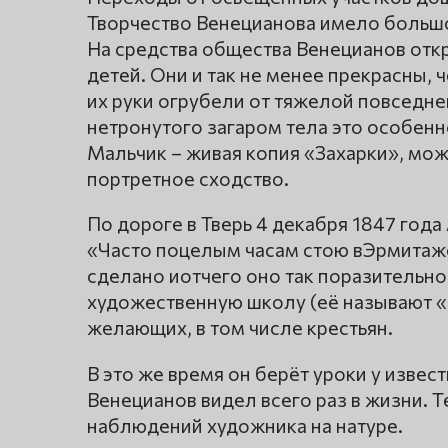
Творчество Венецианова имело большое
На средства общества Венецианов отк
детей. Они и так не менее прекрасны, 
их руки огрубели от тяжелой повседн
нетронутого загаром тела это особен
Мальчик – живая копия «Захарки», може
портретное сходство.
По дороге в Тверь 4 декабря 1847 года
«Часто поцелым часам стою вЭрмитаже
сделано иотчего оно так поразительн
художественную школу (её называют «
желающих, в том числе крестьян.
В это же время он берёт уроки у извес
Венецианов видел всего раз в жизни. Т
наблюдений художника на натуре.