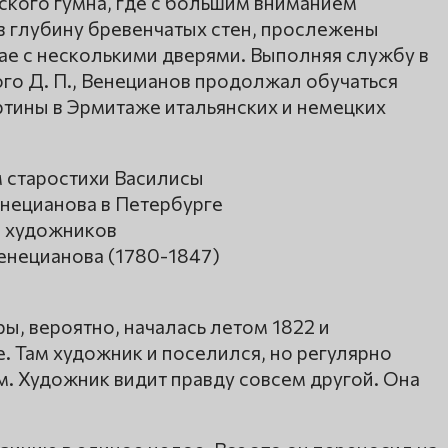
ского гумна, где с большим вниманием
в глубину бревенчатых стен, прослежены
е с несколькими дверями. Выполняя службу в
го Д. П., Венецианов продолжал обучаться
ртины в Эрмитаже итальянских и немецких
 старостихи Василисы
нецианова в Петербурге
я художников
енецианова (1780-1847)
ы, вероятно, началась летом 1822 и
. Там художник и поселился, но регулярно
. Художник видит правду совсем другой. Она