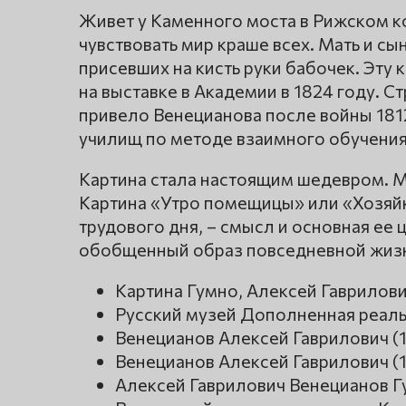
Живет у Каменного моста в Рижском к
чувствовать мир краше всех. Мать и с
присевших на кисть руки бабочек. Эту 
на выставке в Академии в 1824 году. 
привело Венецианова после войны 181
училищ по методе взаимного обучения
Картина стала настоящим шедевром. М
Картина «Утро помещицы» или «Хозяйк
трудового дня, – смысл и основная ее 
обобщенный образ повседневной жиз
Картина Гумно, Алексей Гаврилов
Русский музей Дополненная реал
Венецианов Алексей Гаврилович (
Венецианов Алексей Гаврилович (
Алексей Гаврилович Венецианов Г