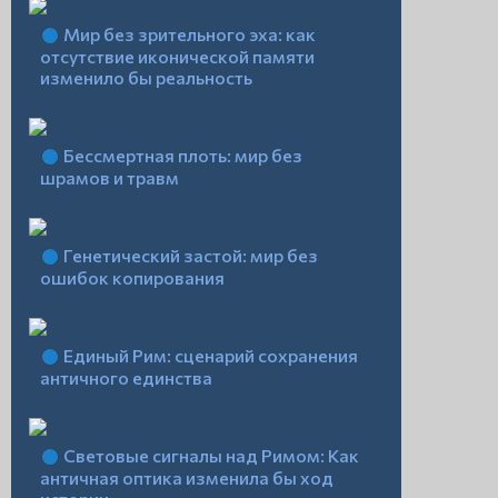
Мир без зрительного эха: как
отсутствие иконической памяти
изменило бы реальность
Бессмертная плоть: мир без
шрамов и травм
Генетический застой: мир без
ошибок копирования
Единый Рим: сценарий сохранения
античного единства
Световые сигналы над Римом: Как
античная оптика изменила бы ход