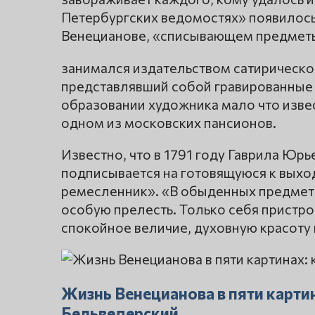
Петербургских ведомостях» появилос
Венецианове, «списывающем предметы 
занимался издательством сатирическог
представлявший собой гравированные
образовании художника мало что изве
одном из московских пансионов.
Известно, что в 1791 году Гаврила Юрь
подписывается на готовящуюся к выхо
ремесленник». «В обыденных предмета
особую прелесть. Только себя пристрои
спокойное величие, духовную красоту 
Жизнь Венецианова в пяти карти
Бельведерский