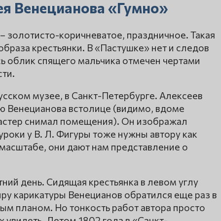
ея Венецианова «Гумно»
– золотисто-коричневатое, праздничное. Такая
браза крестьянки. В «Пастушке» нет и следов
сь облик спящего мальчика отмечен чертами
ти.
усском музее, в Санкт-Петербурге. Алексеев
ю Венецианова встолице (видимо, вдоме
мастер снимал помещения). Он изображал
 уроки у В. Л. Фигуры тоже нужны автору как
масштабе, они дают нам представление о
ний день. Сидящая крестьянка в левом углу
ру карикатуры Венецианов обратился еще раз в
ным планом. Но тонкость работ автора просто
 увидеть. Летом 1802 года в «Санкт-