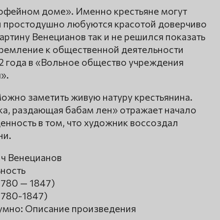
офейном доме». Именно крестьяне могут
ын простодушно любуются красотой доверчиво
картину Венецианов так и не решился показать
Стремление к общественной деятельности
2 года в «Вольное общество учреждения
».
ожно заметить живую натуру крестьянина.
а, раздающая бабам лен» отражает начало
ценность в том, что художник воссоздал
ни.
ич Венецианов
ьность
1780 — 1847)
1780-1847)
умно: Описание произведения