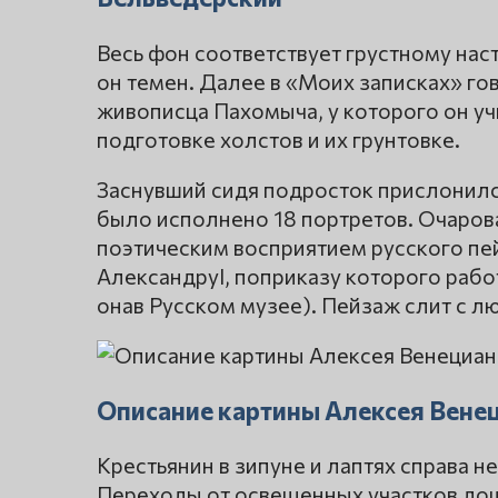
Весь фон соответствует грустному нас
он темен. Далее в «Моих записках» го
живописца Пахомыча, у которого он у
подготовке холстов и их грунтовке.
Заснувший сидя подросток прислонился
было исполнено 18 портретов. Очарова
поэтическим восприятием русского п
АлександруI, поприказу которого раб
онав Русском музее). Пейзаж слит с л
Описание картины Алексея Вене
Крестьянин в зипуне и лаптях справа н
Переходы от освещенных участков дощ