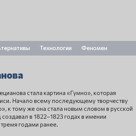
ьтернативы
Технологии
Феномен
анова
цианова стала картина «Гумно», которая
писи. Начало всему последующему творчеству
, к тому же она стала новым словом в русской
 создавал в 1822–1823 годах в имении
 тремя годами ранее.