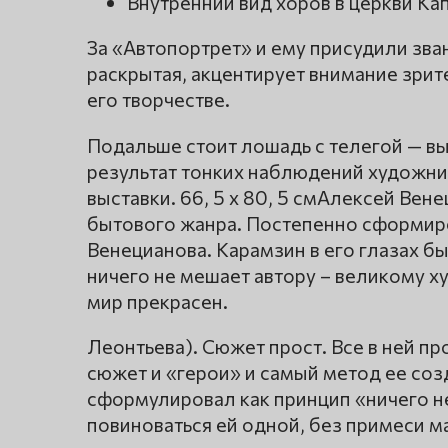
Внутренний вид хоров в церкви К
За «Автопортрет» и ему присудили зва
раскрытая, акцентирует внимание зрит
его творчестве.
Подальше стоит лошадь с телегой — вы
результат тонких наблюдений художник
выставки. 66, 5 х 80, 5 смАлексей Ве
бытового жанра. Постепенно сформиро
Венецианова. Карамзин в его глазах 
ничего не мешает автору – великому х
мир прекрасен.
Леонтьева). Сюжет прост. Все в ней п
сюжет и «герои» и самый метод ее со
сформулировал как принцип «ничего не
повиноваться ей одной, без примеси м