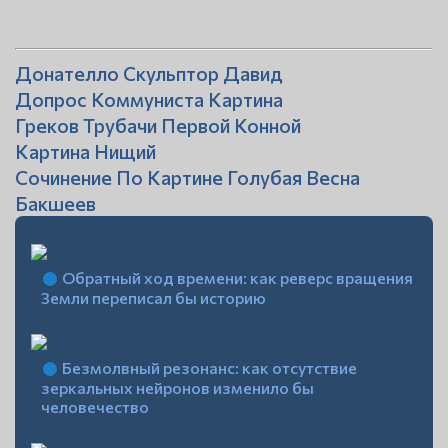
Донателло Скульптор Давид
Допрос Коммуниста Картина
Греков Трубачи Первой Конной
Картина Нищий
Сочинение По Картине Голубая Весна
Бакшеев
Обратный ход времени: как реверс вращения
Земли переписал бы историю
Безмолвный резонанс: как отсутствие
зеркальных нейронов изменило бы
человечество