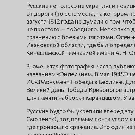
Русские не только не укрепляли пози
от дороги (то есть места, на котором 
августа 1812 года не думали о том, чт
не простого — победного. Несколько д
сравнению с боевыми тяготами. Осень
Ивановской области, где был определ
Кинешемской гимназией имени А. Н. О
Знаменитая фотография, часто публико
названием «Энде» (нем. 8 мая 1945Эш
ИС-3Монумент Победы в Берлине. Для
Великий день Победы Кривоногов встр
для памяти наброски карандашом. У ва
Русские будто бы укрепили вперед эту
Смоленск), под прямым почти углом к н
где произошло сражение. Это один из
на крыше Рейхстага.