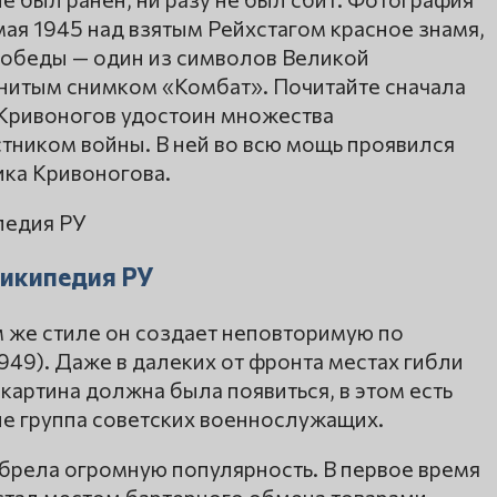
ая 1945 над взятым Рейхстагом красное знамя,
Победы — один из символов Великой
нитым снимком «Комбат». Почитайте сначала
 Кривоногов удостоин множества
стником войны. В ней во всю мощь проявился
ика Кривоногова.
Википедия РУ
м же стиле он создает неповторимую по
949). Даже в далеких от фронта местах гибли
картина должна была появиться, в этом есть
не группа советских военнослужащих.
брела огромную популярность. В первое время