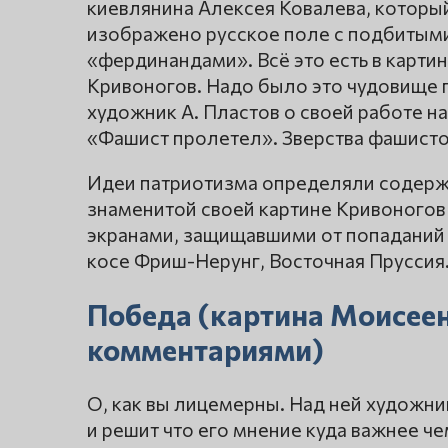
киевлянина Алексея Ковалева, который
изображено русское поле с подбитым
«фердинандами». Всё это есть в карти
Кривоногов. Надо было это чудовище п
художник А. Пластов о своей работе н
«Фашист пролетел». Зверства фашисто
Идеи патриотизма определяли содержа
знаменитой своей картине Кривоногов 
экранами, защищавшими от попаданий 
косе Фриш-Нерунг, Восточная Пруссия
Победа (картина Моисеен
комментариями)
О, как вы лицемерны. Над ней художник
и решит что его мнение куда важнее ч