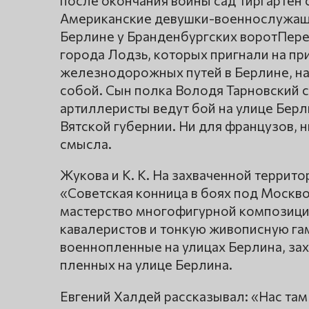
после окончания войны сад Тиргартен 
Американские девушки-военнослужащи
Берлине у Бранденбургских воротПер
города Лодзь, которых пригнали на пр
железнодорожных путей в Берлине, над
собой. Сын полка Володя Тарновский с
артиллеристы ведут бой на улице Берл
Вятской губернии. Ни для французов, 
смысла.
Жукова и К. К. На захваченной террито
«Советская конница в боях под Москв
мастерство многофигурной композиции
кавалеристов и тонкую живописную гам
военнопленные на улицах Берлина, за
пленных на улице Берлина.
Евгений Халдей рассказывал: «Нас там