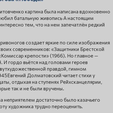
Литовченко картина была написана вдохновенно
любил батальную живопись А настоящим
интересно тем, что на нем запечатлён редкий
Кривоногов создает яркие по силе изображения
своих современников: «Защитники Брестской
«Комиссар крепости» (1966). Но главное —
. И гордо вьётся над головами героев
овутхудожественной правдой, гимном
945Евгений Долматовский читает стихи у
аты, отдыхая на ступенях Рейхсканцелярии,
рые так и не были вручены.
а неприятелем достаточно было казачьего
оту художника трудно переоценить.