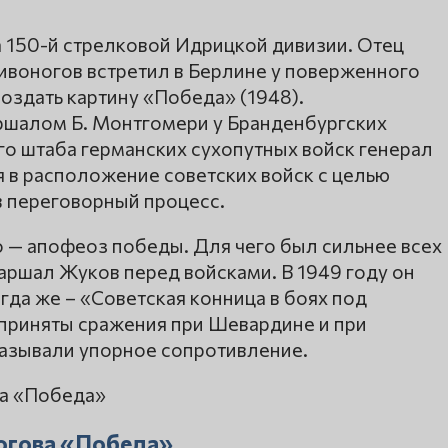
а 150-й стрелковой Идрицкой дивизии. Отец
ивоногов встретил в Берлине у поверженного
создать картину «Победа» (1948).
ршалом Б. Монтгомери у Бранденбургских
го штаба германских сухопутных войск генерал
я в расположение советских войск с целью
в переговорный процесс.
— апофеоз победы. Для чего был сильнее всех
Маршал Жуков перед войсками. В 1949 году он
гда же – «Советская конница в боях под
 приняты сражения при Шевардине и при
азывали упорное сопротивление.
огова «Победа»