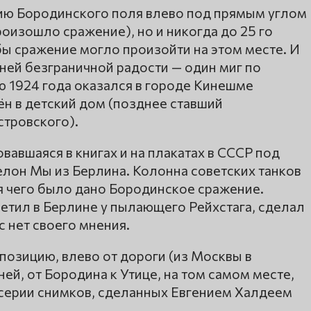
цию Бородинского поля влево под прямым углом
произошло сражение), но и никогда до 25 го
обы сражение могло произойти на этом месте. И
ней безграничной радости — один миг по
ю 1924 года оказался в городе Кинешме
ён в детский дом (позднее ставший
стровского).
вавшаяся в книгах и на плакатах в СССР под
елон Мы из Берлина. Колонна советских танков
 чего было дано Бородинское сражение.
етил в Берлине у пылающего Рейхстага, сделал
с нет своего мнения.
 позицию, влево от дороги (из Москвы в
ей, от Бородина к Утице, на том самом месте,
 серии снимков, сделанных Евгением Халдеем