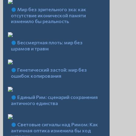
Мир без зрительного эха: как
отсутствие иконической памяти
изменило бы реальность
Бессмертная плоть: мир без
шрамов и травм
Генетический застой: мир без
ошибок копирования
Единый Рим: сценарий сохранения
античного единства
Световые сигналы над Римом: Как
античная оптика изменила бы ход