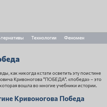
ьтернативы
Технологии
Феномен
обеда
ды, как никогда кстати осветить эту поистине
овича Кривоногова "ПОБЕДА". «победа» – это
 которая вошла во многие учебники истории.
ртине Кривоногова Победа