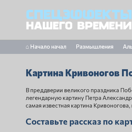
⌂ Начало начал
Размышления
Ал
Картина Кривоногов П
В преддверии великого праздника Побе
легендарную картину Петра Александр
самая известная картина Кривоногова,
Составьте рассказ по ка