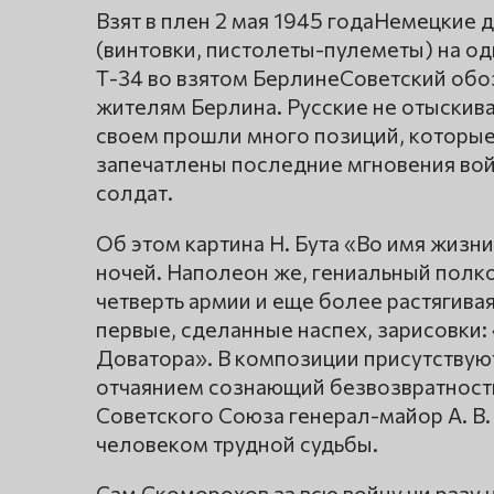
Взят в плен 2 мая 1945 годаНемецкие
(винтовки, пистолеты-пулеметы) на од
Т-34 во взятом БерлинеСоветский обо
жителям Берлина. Русские не отыскива
своем прошли много позиций, которы
запечатлены последние мгновения вой
солдат.
Об этом картина Н. Бута «Во имя жизн
ночей. Наполеон же, гениальный полко
четверть армии и еще более растягивая
первые, сделанные наспех, зарисовки:
Доватора». В композиции присутствуют 
отчаянием сознающий безвозвратность
Советского Союза генерал-майор А. В. 
человеком трудной судьбы.
Сам Скоморохов за всю войну ни разу н