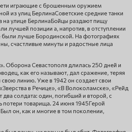
 дети играющие с брошенным оружием
ной из улиц БерлинаСоветские средние танки
з на улице БерлинаБойцы раздают пищу
ли лучшей позиции а, напротив, в отступлении
е были лучше Бородинской. На фотографиях
ны, счастливые минуты и радостные лица
и». Оборона Севастополя длилась 250 дней и
водец, как его называют, дал сражение, теряя
 свою линию. Уже в 1942 он создает свои
 «Зверства в Речице», «В Волоколамске», «Рейд
два солдата: один, погибший и второй, с
 потери товарища. 24 июня 1945Герой
Был он, как и многие в том поколении,
е был ранен, ни разу не был сбит. Фотография