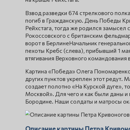
Взвод разведки 674 стрелкового полк
погиб в Гражданскую. День Победы Кр
Рейхстага, тогда же родился замысел 
Рокоссовского с британским фельдма
ворот в БерлинеНачальник генерально
пехоты Кребс (слева), прибывший 1 ма
втягивания Верховного командования 
Картина «Победа» Олега Пономаренко 
других пунктов укреплен этот редут. 
создает полотно «На Курской дуге», то
Москвой». Для чего и как были даны и
Бородине. Наши солдаты и матросы ок
Описание картины Петра Кривон