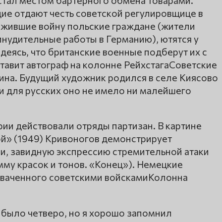
стал местом бартерного обмена товарами.
е отдают честь советской регулировщице в
ежившие войну польские граждане (жители
инудительные работы в Германию), ютятся у
еясь, что британские военные подберут их с
тавит автограф на колонне РейхстагаСоветские
ина. Будущий художник родился в селе Киясово
ни для русских оно не имело ни малейшего
рии действовали отряды партизан. В картине
ой» (1949) Кривоногов демонстрирует
, завидную экспрессию стремительной атаки
му красок и тонов. «Конец»). Немецкие
хваченного советскими войскамиКолонна
 было четверо, но я хорошо запомнил