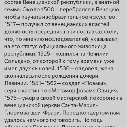
состав Венецианской республики, в знатной
семье. Около 1500— перебрался в Венецию,
чтобы изучать изобразительное искусство.
1517— получил от венецианских властей
должность посредника при поставках соли,
что, по мнению исследователей, указывает
на его статус официального живописца
республики. 1525— женился на Чечилии
Сольдано, от которой к тому времени уже
имел двух сыновей. 1530— овдовел, жена
скончалась после рождения дочери
Лавинии. 1551–1562— создал «Поэмы»,
серию картин по «Метаморфозам» Овидия.
1576— умер в своей мастерской, похоронен в
венецианской церкви Санта-Мария-
Глориоза-деи-Фрари. Перед концертом нам
удалось немного поговорить. Но годы
общения с Беллини и Джорджоне научили