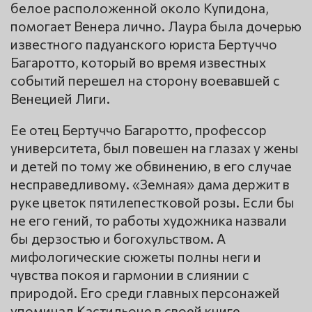
белое расположенной около Купидона,
помогает Венера лично. Лаура была дочерью
известного падуанского юриста Бертуччо
Багаротто, который во время известных
событий перешел на сторону воевавшей с
Венецией Лиги.
Ее отец Бертуччо Багаротто, профессор
университета, был повешен на глазах у жены
и детей по тому же обвинению, в его случае
несправедливому. «Земная» дама держит в
руке цветок пятилепестковой розы. Если бы
не его гений, то работы художника назвали
бы дерзостью и богохульством. А
мифологические сюжеты полны неги и
чувства покоя и гармонии в слиянии с
природой. Его среди главных персонажей
упоминал Кастильоне в своей книге