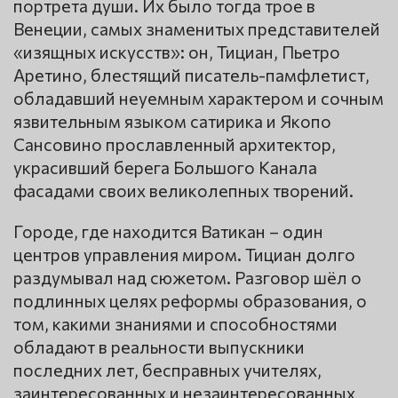
портрета души. Их было тогда трое в
Венеции, самых знаменитых представителей
«изящных искусств»: он, Тициан, Пьетро
Аретино, блестящий писатель-памфлетист,
обладавший неуемным характером и сочным
язвительным языком сатирика и Якопо
Сансовино прославленный архитектор,
украсивший берега Большого Канала
фасадами своих великолепных творений.
Городе, где находится Ватикан – один
центров управления миром. Тициан долго
раздумывал над сюжетом. Разговор шёл о
подлинных целях реформы образования, о
том, какими знаниями и способностями
обладают в реальности выпускники
последних лет, бесправных учителях,
заинтересованных и незаинтересованных