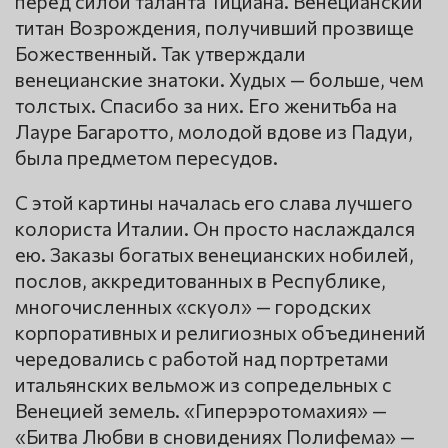
перед силой таланта Тициана. Венецианский
титан Возрождения, получивший прозвище
Божественный. Так утверждали
венецианские знатоки. Худых — больше, чем
толстых. Спасибо за них. Его женитьба на
Лауре Багаротто, молодой вдове из Падуи,
была предметом пересудов.
С этой картины началась его слава лучшего
колориста Италии. Он просто наслаждался
ею. Заказы богатых венецианских нобилей,
послов, аккредитованных в Республике,
многочисленных «скуол» — городских
корпоративных и религиозных объединений
чередовались с работой над портретами
итальянских вельмож из сопредельных с
Венецией земель. «Гиперэротомахия» —
«Битва Любви в сновидениях Полифема» —