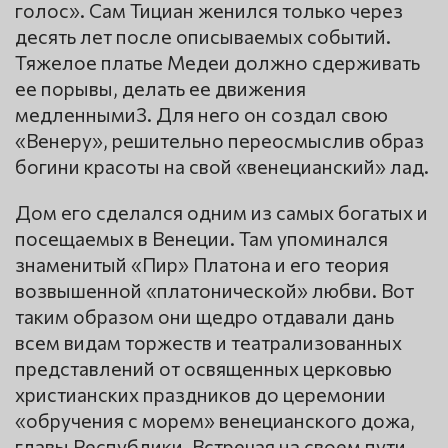
голос». Сам Тициан женился только через
десять лет после описываемых событий.
Тяжелое платье Медеи должно сдерживать
ее порывы, делать ее движения
медленными3. Для него он создал свою
«Венеру», решительно переосмыслив образ
богини красоты на свой «венецианский» лад.
Дом его сделался одним из самых богатых и
посещаемых в Венеции. Там упоминался
знаменитый «Пир» Платона и его теория
возвышенной «платонической» любви. Вот
таким образом они щедро отдавали дань
всем видам торжеств и театрализованных
представлений от освященных церковью
христианских праздников до церемонии
«обручения с морем» венецианского дожа,
главы Республики. Встречая на своем пути