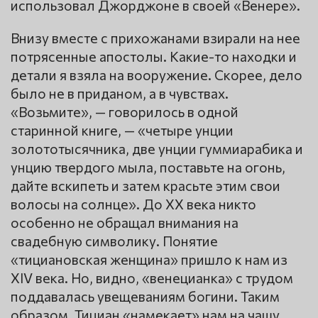
использовал Джорджоне в своей «Венере».
Внизу вместе с прихожанами взирали на нее
потрясенные апостолы. Какие-то находки и
детали я взяла на вооружение. Скорее, дело
было не в приданом, а в чувствах.
«Возьмите», — говорилось в одной
старинной книге, — «четыре унции
золототысячника, две унции гуммиарабика и
унцию твердого мыла, поставьте на огонь,
дайте вскипеть и затем красьте этим свои
волосы на солнце». До XX века никто
особенно не обращал внимания на
свадебную символику. Понятие
«тициановская женщина» пришло к нам из
XIV века. Но, видно, «венецианка» с трудом
поддавалась увещеваниям богини. Таким
образом, Тициан «намекает» нам на чашу.