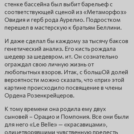
стенке бассейна был выбит барельеф с
соответствующей сценой из «Метаморфоз»
Овидия и герб рода Аурелио. Подростком
перешел в мастерскую к братьям Беллини.
И даже сделал бы каждому за тысячу баксов
генетический анализ. Его кисть рождала
шедевр за шедевром. ит. Он сознательно
ограждал свою личную жизнь от
любопытных взоров. Итак, с большОй долей
вероятности можно сказать, что «при» этой
картине происходило посвящение в члены
Ордена Розенкрейцеров.
К тому времени она родила ему двух
сыновей – Орацио и Помпония. Все они были
для него «Le Belle» — «красавицами»,
олицетворявшими чувственную прелесть