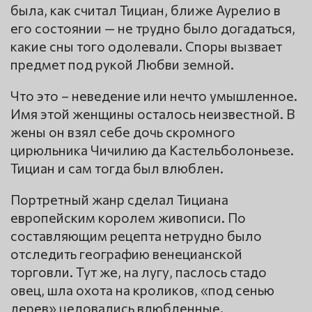
была, как считал Тициан, ближе Аурелио в
его состоянии — не трудно было догадаться,
какие сны того одолевали. Споры вызвает
предмет под рукой Любви земной.
Что это – неведение или нечто умышленное.
Имя этой женщины осталось неизвестной. В
жены он взял себе дочь скромного
цирюльника Чичилию да Кастельболоньезе.
Тициан и сам тогда был влюблен.
Портретный жанр сделал Тициана
европейским королем живописи. По
составляющим рецепта нетрудно было
отследить географию венецианской
торговли. Тут же, на лугу, паслось стадо
овец, шла охота на кроликов, «под сенью
дерев» целовались влюбленные.