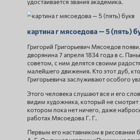
удостаивается звания академика.
картина г мясоедова — 5 (пять) б
Григорий Григорьевич Мясоедов появи
дворянина 7 апреля 1834 года в с. Пань
советом, с ним делятся своими радост
малейшего движения. Кто этот дуб, кто
Григорьевича заслуживают особого ува
Этого человека слушают все и его слов
видим художника, который не смотрит 
котором пока нет ничего, даже наброск
работах Мясоедова Г. Г.
Первым его наставником в рисовании б
А. Г. Он пишет картину «Пушкин на веч