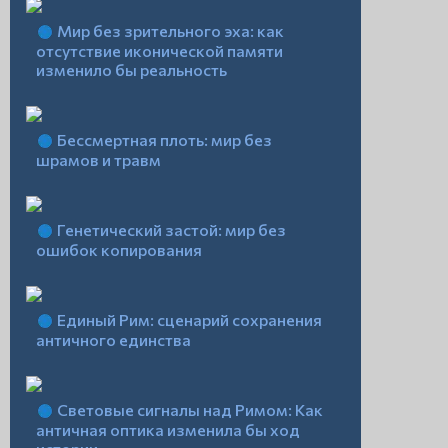
Мир без зрительного эха: как
отсутствие иконической памяти
изменило бы реальность
Бессмертная плоть: мир без
шрамов и травм
Генетический застой: мир без
ошибок копирования
Единый Рим: сценарий сохранения
античного единства
Световые сигналы над Римом: Как
античная оптика изменила бы ход