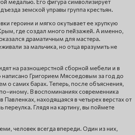
ой медалью. Его фигура символизирует
дъезда земской управы группа крестьян.
вки героини и мягко окутывает ее хрупкую
Крым, где создал много пейзажей. А именно,
, оказался драматичным для мастера.
живали за мальчика, но отца вразумить не
идят на разношерстной сборной мебели и в
 написано Григорием Мясоедовым за год до
ем о самих барах. Теперь, после объяснения,
по–иному. В воспоминаниях современника
 Павленках, находящаяся в четырех верстах от
ь переулка. Глядя на картину, вы поймете
еми, человек всегда впереди. Один из них,