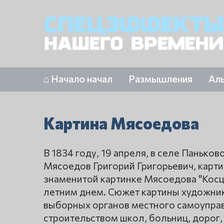
⌂ Начало начал
Размышления
Ал
Картина Мясоедова
В 1834 году, 19 апреля, в селе Паньк
Мясоедов Григорий Григорьевич, карти
знаменитой картинке Мясоедова "Косц
летним днем. Сюжет картины художник
выборных органов местного самоуправ
строительством школ, больниц, дорог