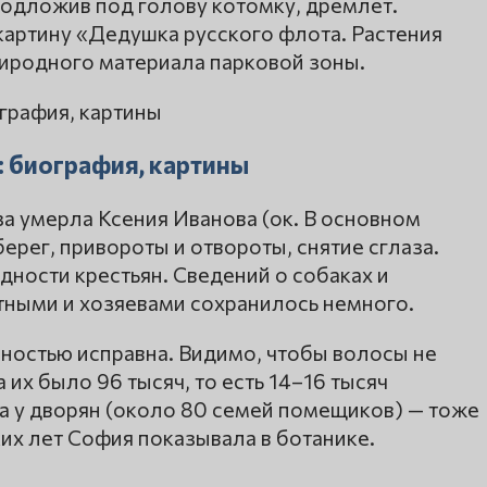
подложив под голову котомку, дремлет.
картину «Дедушка русского флота. Растения
иродного материала парковой зоны.
: биография, картины
а умерла Ксения Иванова (ок. В основном
ерег, привороты и отвороты, снятие сглаза.
ности крестьян. Сведений о собаках и
ными и хозяевами сохранилось немного.
лностью исправна. Видимо, чтобы волосы не
а их было 96 тысяч, то есть 14–16 тысяч
 а у дворян (около 80 семей помещиков) — тоже
ких лет София показывала в ботанике.