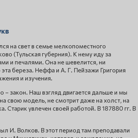
укв
лся на свет в семье мелкопоместного
ково (Тульская губерния). К нему иду за
ями и печалями. Она не шевелится, ни
 эта береза. Неффа и А. Г. Пейзажи Григория
жения и изучения.
о – закон. Наш взгляд двигается дальше и мы
на свою модель, не смотрит даже на холст, на
а. Старик увлечен своей работой. В 187880 гг. В
ыл И. Волков. В этот период там преподавали
ере у Мицкевича», которая, к сожалению, не