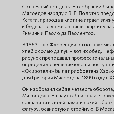
Солнечный полдень. На собрании было
Мясоедов наряду с В. Г. Полотно пред
Кстати, природа в картине играет важ
и бедна. Тогда же он пишет картину н
Римини и Паоло да Паоленто».
В 1867 г. во Флоренции он познакомилс
хлеб с солью да лук – вот их обед. Неф
рисунок преподавал профессиональный 
определило решение юноши поступать 
«Осиротели» была приобретена Харьк
для Григория Мясоедова 1899 году с 
Он изобразил себя в четверть оборота,
Мясоедова. На раутах блистала его же
сохранили в своей памяти яркий обра
фигуру, осанистую и стройную. В Моск