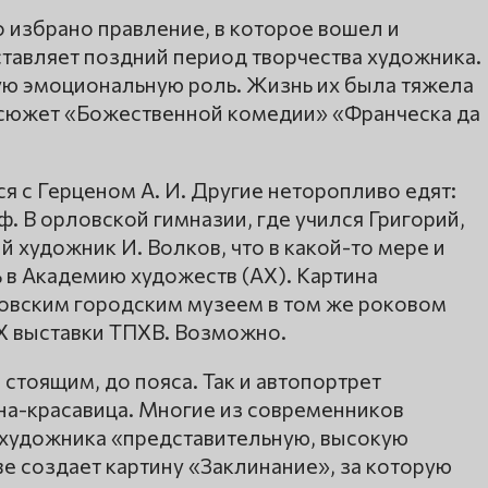
 избрано правление, в которое вошел и
ставляет поздний период творчества художника.
ную эмоциональную роль. Жизнь их была тяжела
а сюжет «Божественной комедии» «Франческа да
я с Герценом А. И. Другие неторопливо едят:
ф. В орловской гимназии, где учился Григорий,
художник И. Волков, что в какой-то мере и
в Академию художеств (АХ). Картина
овским городским музеем в том же роковом
ХХ выставки ТПХВ. Возможно.
 стоящим, до пояса. Так и автопортрет
на-красавица. Многие из современников
з художника «представительную, высокую
ве создает картину «Заклинание», за которую