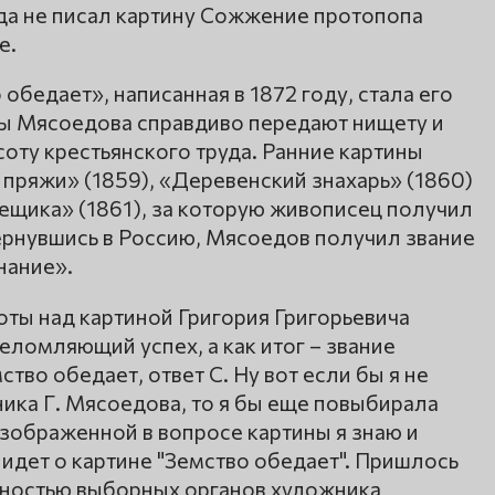
да не писал картину Сожжение протопопа
е.
обедает», написанная в 1872 году, стала его
ы Мясоедова справдиво передают нищету и
соту крестьянского труда. Ранние картины
пряжи» (1859), «Деревенский знахарь» (1860)
щика» (1861), за которую живописец получил
ернувшись в Россию, Мясоедов получил звание
нание».
ты над картиной Григория Григорьевича
ломляющий успех, а как итог – звание
тво обедает, ответ С. Ну вот если бы я не
ика Г. Мясоедова, то я бы еще повыбирала
изображенной в вопросе картины я знаю и
 идет о картине "Земство обедает". Пришлось
льностью выборных органов художника