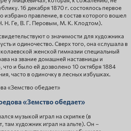
блику. 16 декабря 1870 г. состоялось первое
о избрано правление, в состав которого вошел
 Н. Ге, В. Г. Перовым, М. К. Клодтом).
 свидетельствуют о значимости для художника
сть и одиночество. Сверх того, она «слушала в
колаевской женской гимназии специальный
рава на звание домашней наставницы и
 что и было ей дозволено 10 октября 1884
ния, часто в одиночку в лесных избушках.
оедова «Земство обедает»
ался музыкой играл на скрипке (в
 там художник играл на альте). Он –