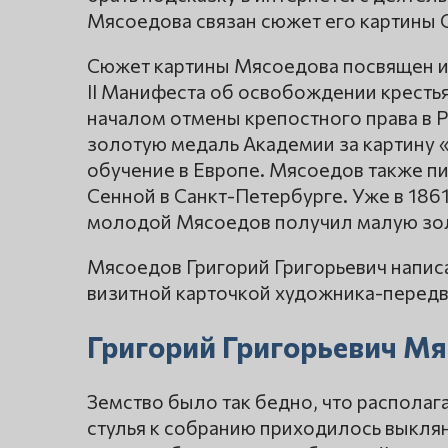
Мясоедова связан сюжет его картины С
Сюжет картины Мясоедова посвящен и
II Манифеста об освобождении крестьян
началом отмены крепостного права в 
золотую медаль Академии за картину «
обучение в Европе. Мясоедов также пи
Сенной в Санкт-Петербурге. Уже в 1861 
молодой Мясоедов получил малую зол
Мясоедов Григорий Григорьевич написал
визитной карточкой художника-перед
Григорий Григорьевич Мя
Земство было так бедно, что располаг
стулья к собранию приходилось выклянч