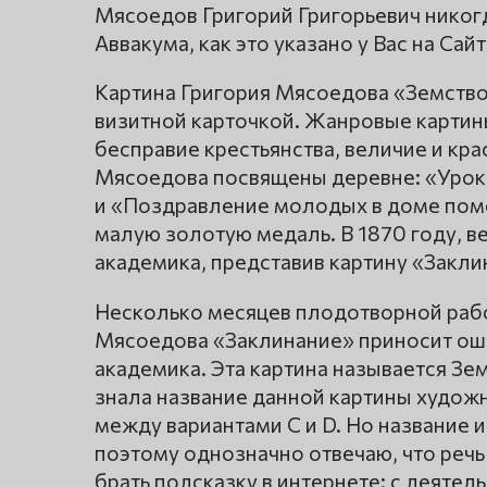
Мясоедов Григорий Григорьевич никог
Аввакума, как это указано у Вас на Сайт
Картина Григория Мясоедова «Земство 
визитной карточкой. Жанровые картин
бесправие крестьянства, величие и кра
Мясоедова посвящены деревне: «Урок 
и «Поздравление молодых в доме поме
малую золотую медаль. В 1870 году, в
академика, представив картину «Закли
Несколько месяцев плодотворной рабо
Мясоедова «Заклинание» приносит оше
академика. Эта картина называется Земс
знала название данной картины художн
между вариантами С и D. Но название 
поэтому однозначно отвечаю, что речь
брать подсказку в интернете: с деяте