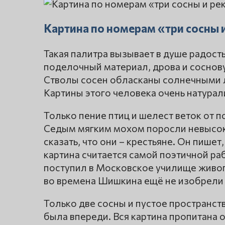
Картина по номерам «три сосны 
Такая палитра вызывает в душе радост
поделочный материал, дрова и соснову
Стволы сосен обласканы солнечными л
Картины этого человека очень натурал
Только пение птиц и шелест веток от 
Седым мягким мохом поросли невысок
сказать, что они – крестьяне. Он пишет
картина считается самой поэтичной ра
поступил в Московское училище живопи
во времена Шишкина ещё не изобрели
Только две сосны и пустое пространс
была впереди. Вся картина пропитана 