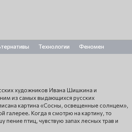
ьтернативы
Технологии
Феномен
усских художников Ивана Шишкина и
одним из самых выдающихся русских
писана картина «Сосны, освещенные солнцем»,
й галерее. Когда я смотрю на картину, то
у пение птиц, чувствую запах лесных трав и