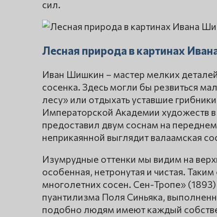
сил.
Лесная природа в картинах Ива
Иван Шишкин – мастер мелких деталей.
сосенка. Здесь могли бы резвиться мал
лесу» или отдыхать уставшие грибники
Императорской Академии художеств в
предоставил двум соснам на переднем
неприкаянной выглядит валаамская со
Изумрудные оттенки мы видим на верхн
особенная, нетронутая и чистая. Так
многолетних сосен. Сен-Тропе» (1893)
пуантилизма Поля Синьяка, выполненн
подобно людям имеют каждый собстве