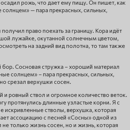
осадил рожь, что дает ему пищу. Он пишет, как
 солнцем» — пара прекрасных, сильных,
получил право поехать за границу. Кора идёт
ьшой лужайке, окутанной солнечным цветом,
осмотреть на задний вид полотна, то там также
й бор. Сосновая стружка – хороший материал
ные солнцем» – пара прекрасных, сильных,
но срезал верхушки сосен.
й и ровный ствол и огромное количество веток.
у протянулись длинные узластые корни. Я с
е искривленные стволы, верхушка, которая
вает ассоциацию с песней «Сосны» одной из
не только жизнь сосен, но и жизнь, которая