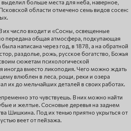
выделил больше места для неба, наверное,
В Псковской области отмечено семь видов сосен:
ых.
В их число входит и «Сосны, освещенные
но передана общая атмосфера, подкупающая
ыла написана через год, в 1878, а на обратной
стор, раздолье, рожь, русское богатство, Божья
 своим сюжетам психологической
я иногда вместо ликоподия. Чего можно ждать
щему влюблен в леса, рощи, реки и озера
ал их до мельчайших деталей в своих работах.
епременно это чувствуешь. В них можно найти
убые и желтые. Сосновые деревья на заднем
тва Шишкина. Под их тенью приятно укрыться от
устью веет от пейзажа.