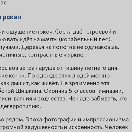
и река»
ь и ощущение покоя. Сосна даёт строевой и
ю вату идёт на мачты (корабельный лес).
учами. Деревья на полотне не одинаковые.
истичные, контрастные и яркие.
порывов ветра нарушают тишину летнего дня.
ие кочки. По одежде этих людей можно
, как дышит, как живёт. Не зря именно эта
ботой Шишкина. Окончив 5 классов гимназии,
си, ваяния и зодчества. Не надо забывать, что
 дегерротипию.
тво рядом. Эпоха фотографии и импрессионизма
огромной задушевность и искренность. Человек