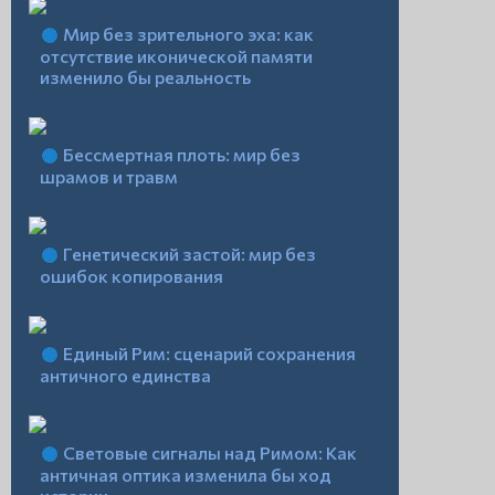
Мир без зрительного эха: как
отсутствие иконической памяти
изменило бы реальность
Бессмертная плоть: мир без
шрамов и травм
Генетический застой: мир без
ошибок копирования
Единый Рим: сценарий сохранения
античного единства
Световые сигналы над Римом: Как
античная оптика изменила бы ход