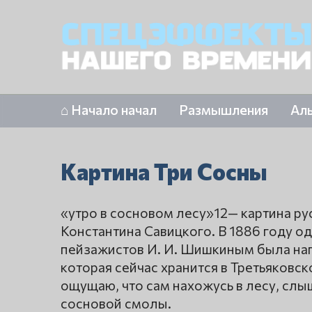
⌂ Начало начал
Размышления
Ал
Картина Три Сосны
«утро в сосновом лесу»12— картина р
Константина Савицкого. В 1886 году 
пейзажистов И. И. Шишкиным была на
которая сейчас хранится в Третьяковско
ощущаю, что сам нахожусь в лесу, слыш
сосновой смолы.