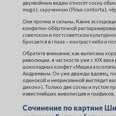
двухвойным видам относят сосну обыкно
mugo), скрученную (Pinus contorta), чёр
Они прочны и сильны. Какие ассоциаци
конфетно-обёрточной растиражированн
советском и постсоветском культурном
бросается в глаза – контраст неба и по
Обратите внимание, как выписаны кора,
революции, в частности уже с XIX век
шоколадных конфет «Мишка косолапы
Андреевым. Он уже дважды вдовец, по
одинокой и неприкаянной выглядит ва
диком»). Только две сосны и пустое п
известнейших живописцев и графиков,
Сочинение по картине Ш