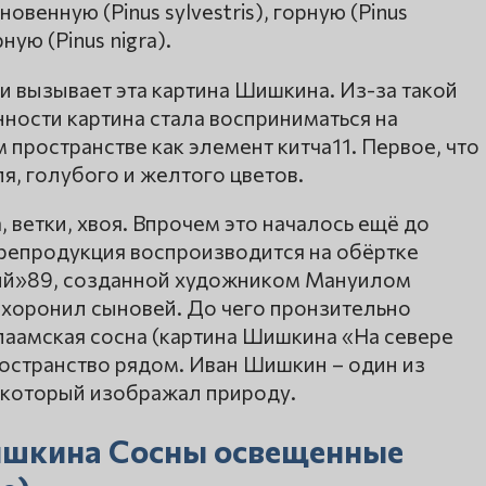
венную (Pinus sylvestris), горную (Pinus
ную (Pinus nigra).
и вызывает эта картина Шишкина. Из-за такой
ости картина стала восприниматься на
 пространстве как элемент китча11. Первое, что
ля, голубого и желтого цветов.
 ветки, хвоя. Впрочем это началось ещё до
а репродукция воспроизводится на обёртке
й»89, созданной художником Мануилом
хоронил сыновей. До чего пронзительно
лаамская сосна (картина Шишкина «На севере
ространство рядом. Иван Шишкин – один из
 который изображал природу.
ишкина Сосны освещенные