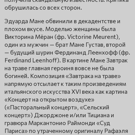
обрушилась со всех сторон.
Эдуарда Мане обвинили в декадентстве и
плохом вкусе. Моделью женщины была
Викторина Мёран (фр. Victorine Meurent),
один из мужчин — брат Мане Густав, второй
— будущий шурин Фердинанд Леенхофф (фр.
Ferdinand Leenhoff). В картине Мане Завтрак
на траве главная героиня вовсе не была
богиней. Композиция «Завтрака на траве»
напрямую отсылает к таким произведениям
итальянского искусства XVI века как картина
«Концерт на открытом воздухе»
(«Пасторальный концерт», «Сельский
концерт») Джорджоне и/или Тициана и
гравюра Маркантонио Раймонди «Суд
Париса» по утраченному оригиналу Рафаэля