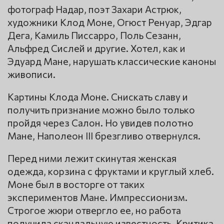
фотограф Надар, поэт Захари Астрюк,
художники Клод Моне, Огюст Ренуар, Эдгар
Дега, Камиль Писсарро, Поль Сезанн,
Альфред Сислей и другие. Хотел, как и
Эдуард Мане, нарушать классические каноны
живописи.
Картины Клода Моне. Снискать славу и
получить признание можно было только
пройдя через Салон. Но увидев полотно
Мане, Наполеон III брезгливо отвернулся.
Перед ними лежит скинутая женская
одежда, корзина с фруктами и круглый хлеб.
Моне был в восторге от таких
экспериментов Мане. Импрессионизм.
Строгое жюри отвергло ее, но работа
получила скандальную известность. Критика