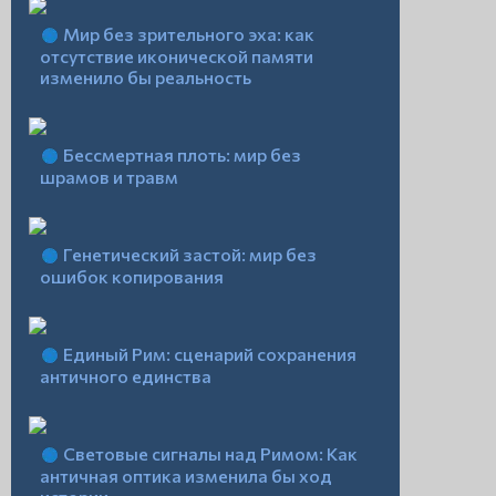
Мир без зрительного эха: как
отсутствие иконической памяти
изменило бы реальность
Бессмертная плоть: мир без
шрамов и травм
Генетический застой: мир без
ошибок копирования
Единый Рим: сценарий сохранения
античного единства
Световые сигналы над Римом: Как
античная оптика изменила бы ход