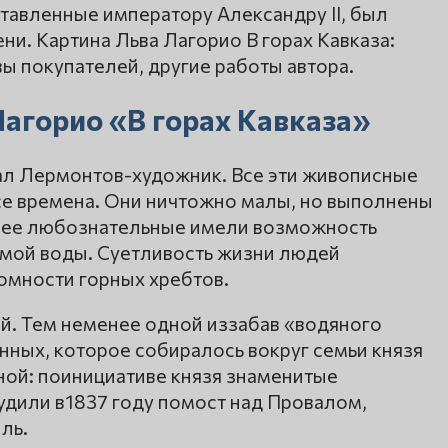
ставленные императору Александру II, был
ни. Картина Льва Лагорио В горах Кавказа:
ы покупателей, другие работы автора.
агорио «В горах Кавказа»
ал Лермонтов-художник. Все эти живописные
се времена. Они ничтожно малы, но выполнены
лее любознательные имели возможность
амой воды. Суетливость жизни людей
омности горных хребтов.
ай. Тем неменее одной иззабав «водяного
нных, которое собиралось вокруг семьи князя
дной: поинициативе князя знаменитые
удили в1837 году помост над Провалом,
ль.