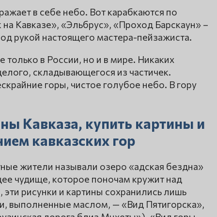
тражает в себе небо. Вот карабкаются по
к на Кавказе», «Эльбрус», «Проход Барскаун» –
под рукой настоящего мастера-пейзажиста.
 только в России, но и в мире. Никаких
целого, складывающегося из частичек.
скрайние горы, чистое голубое небо. В гору
ины Кавказа, купить картины и
ием кавказских гор
ные жители называли озеро «адская бездна»
щее чудище, которое поночам кружит над
 эти рисунки и картины сохранились лишь
и, выполненные маслом, — «Вид Пятигорска»,
рузинская дорога близ Мцхеты»), «Вид горы