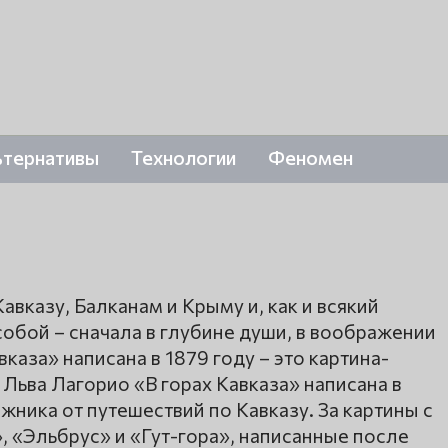
ьтернативы
Технологии
Феномен
авказу, Балканам и Крыму и, как и всякий
собой – сначала в глубине души, в воображении
авказа» написана в 1879 году – это картина-
 Льва Лагорио «В горах Кавказа» написана в
жника от путешествий по Кавказу. За картины с
 «Эльбрус» и «Гут-гора», написанные после