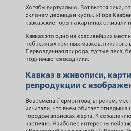
Хотябы виртуально. Вот вьется река, о
склонам деревца и кусты. «Гора Казбе
кавказские горы на картинах оживали 
Кавказ это одно из красивейших мест не
небрежных крупных мазков, никакого 
Первозданная природа, густые леса, бе
поднимаются всадники.
Кавказ в живописи, карт
репродукции с изображен
Вовремена Лермонтова, впрочем, мест
исчитали, что внем обитает огнедыша
городом впоисках жертв. К сожалению,
частично. Наиболее интересны пейзаж
«Кавказский вид с саклей» («Военно-Г