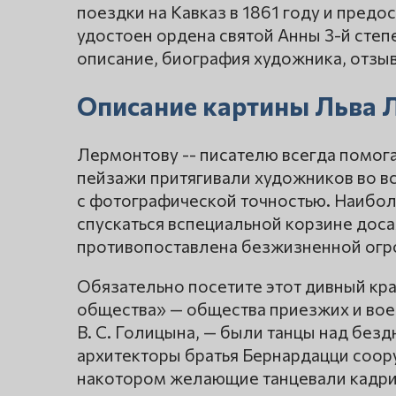
поездки на Кавказ в 1861 году и предо
удостоен ордена святой Анны 3-й степе
описание, биография художника, отзыв
Описание картины Льва Л
Лермонтову -- писателю всегда помог
пейзажи притягивали художников во в
с фотографической точностью. Наибо
спускаться вспециальной корзине дос
противопоставлена безжизненной огр
Обязательно посетите этот дивный кр
общества» — общества приезжих и вое
В. С. Голицына, — были танцы над без
архитекторы братья Бернардацци соор
накотором желающие танцевали кадри