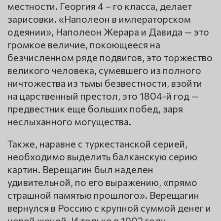
местности. Георгия 4 – го класса, делает
зарисовки. «Наполеон в императорском
одеянии», Наполеон Жерара и Давида — это
громкое величие, покоющееся на
безчисленном ряде подвигов, это торжество
великого человека, сумевшего из полного
ничтожества из тьмы безвестности, взойти
на царственный престол, это 1804-й год —
предвестник еще больших побед, заря
неслыханного могущества.
Также, наравне с туркестанской серией,
необходимо выделить балканскую серию
картин. Верещагин был наделен
удивительной, по его выражению, «прямо
страшной памятью прошлого». Верещагин
вернулся в Россию с крупной суммой денег и
новой женой. И только в 1902 году