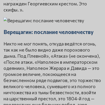
награжден Георгиевским крестом. Это
скифы. ».
Верещагин: послание человечеству
Никто не мог понять, откуда ведётся огонь,
так как не было видно даже порохового
дыма. Под Плевной», «Атака» (не окончена),
«После атаки. «Наполеон в императорском
одеянии», Наполеон Жерара и Давида — это
громкое величие, покоющееся на
безчисленном ряде подвигов, это торжество
великого человека, сумевшего из полного
ничтожества из тьмы безвестности, взойти
на царственный престол, это 1804-й год —
предвестник еще больших побед, заря