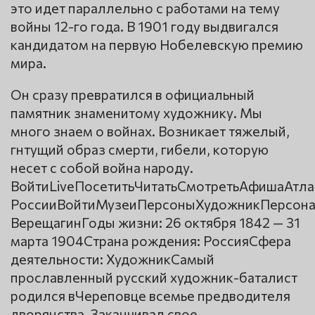
это идет параллельно с работами на тему
войны 12-го года. В 1901 году выдвигался
кандидатом на первую Нобелевскую премию
мира.
Он сразу превратился в официальный
памятник знаменитому художнику. Мы
много знаем о войнах. Возникает тяжелый,
гнтущий образ смерти, гибели, которую
несет с собой война народу.
ВойтиLiveПосетитьЧитатьСмотретьАфишаАтл
РоссииВойтиМузеиПерсоныХудожникПерсона
ВерещагинГоды жизни: 26 октября 1842 — 31
марта 1904Страна рождения: РоссияСфера
деятельности: ХудожникСамый
прославленный русский художник-баталист
родился вЧереповце всемье предводителя
дворянства. Заканчивал свое