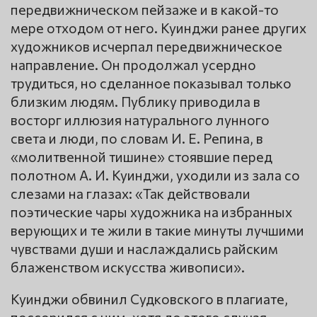
передвижническом пейзаже и в какой-то
мере отходом от него. Куинджи ранее других
художников исчерпал передвижническое
направление. Он продолжал усердно
трудиться, но сделанное показывал только
близким людям. Публику приводила в
восторг иллюзия натурального лунного
света и люди, по словам И. Е. Репина, в
«молитвенной тишине» стоявшие перед
полотном А. И. Куинджи, уходили из зала со
слезами на глазах: «Так действовали
поэтические чары художника на избранных
верующих и те жили в такие минуты лучшими
чувствами души и наслаждались райским
блаженством искусства живописи».
Куинджи обвинил Судковского в плагиате,
поссорился с ним, хотя до этого случая