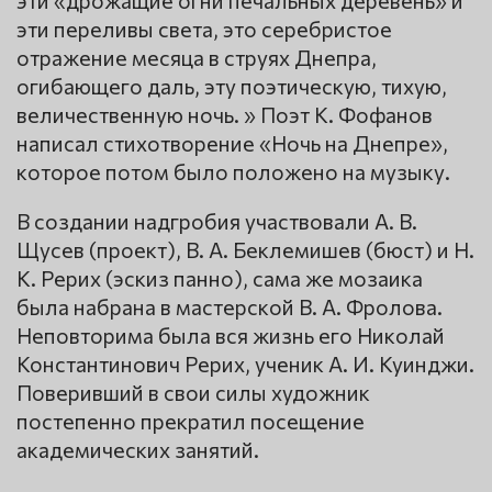
эти «дрожащие огни печальных деревень» и
эти переливы света, это серебристое
отражение месяца в струях Днепра,
огибающего даль, эту поэтическую, тихую,
величественную ночь. » Поэт К. Фофанов
написал стихотворение «Ночь на Днепре»,
которое потом было положено на музыку.
В создании надгробия участвовали А. В.
Щусев (проект), В. А. Беклемишев (бюст) и Н.
К. Рерих (эскиз панно), сама же мозаика
была набрана в мастерской В. А. Фролова.
Неповторима была вся жизнь его Николай
Константинович Рерих, ученик А. И. Куинджи.
Поверивший в свои силы художник
постепенно прекратил посещение
академических занятий.