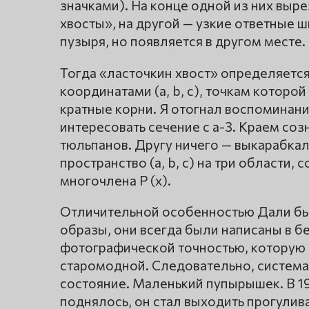
значками). На конце одной из них вы
хвосты», на другой — узкие ответные ш
пузыря, но появляется в другом месте.
Тогда «ласточкин хвост» определяется 
координатами (a, b, c), точкам котор
кратные корни. Я отогнал воспоминани
интересовать сечение с a-3. Краем со
тюльпанов. Другу ничего — выкарабкалс
пространство (a, b, c) на три области
многочлена P (x).
Отличительной особенностью Дали было
образы, они всегда были написаны в б
фотографической точностью, которую 
старомодной. Следовательно, система
состояние. Маленький пупырышек. В 1
поднялось, он стал выходить прогулива