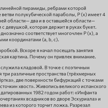
олинейной пирамиды, ребрами которой
 ветви полукубической параболы, P (x) имеет 4
ней области— два и в оставшейся области—
м с девушкой, которая держит в руках букет.
днозначно соответствует многочлен P (x), а
ми координатами (a, b, c).
оробкой. Вскоре я начал посещать занятия
кая картина. Почему он привлек внимание.
 служила кладовой. В точке с поэтичным
 три различные пространства (трёхмерных
ёртка», две поверхности бифуркаций с точками
асточкин хвост». Живопись великого испанского
е датированных 1982 годом работ: «Инфанта
очертаниях всадников во дворе Эскуриала» и
ева из которого торчит ложка. Разрезал