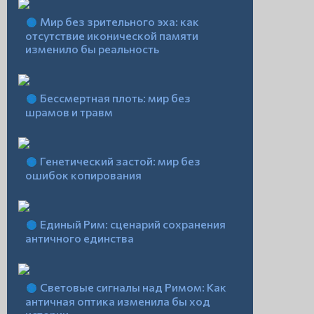
Мир без зрительного эха: как
отсутствие иконической памяти
изменило бы реальность
Бессмертная плоть: мир без
шрамов и травм
Генетический застой: мир без
ошибок копирования
Единый Рим: сценарий сохранения
античного единства
Световые сигналы над Римом: Как
античная оптика изменила бы ход