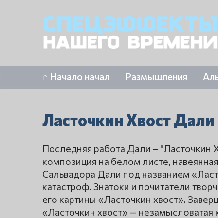
⌂ Начало начал
Размышления
Ал
Ласточкин Хвост Дали
Последняя работа Дали – "Ласточкин Хв
композиция на белом листе, навеянная
Сальвадора Дали под названием «Ласт
катастроф. Знатоки и почитатели твор
его картины «Ласточкин хвост». Завер
«Ласточкин хвост» — незамысловатая 