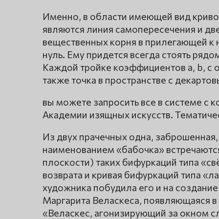
Именно, в области имеющей вид крив
являются линия самопересечения и две
вещественных корня в прилегающей к 
нуль. Ему придется всегда стоять рядо
Каждой тройке коэффициентов a, b, c о
также точка в пространстве с декартовы
вы можете запросить все в системе с к
Академии изящных искусств. Тематичес
Из двух прачечных одна, заброшенная,
наименованием «бабочка» встречаются
плоскости) таких бифуркаций типа «св
возврата и кривая бифуркаций типа «л
художника побудила его и на создани
Маргарита Веласкеса, появляющаяся в 
«Веласкес, агонизирующий за окном сл