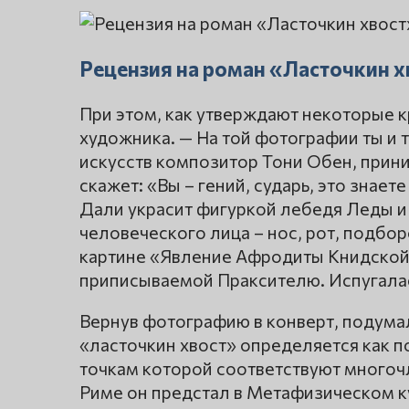
Рецензия на роман «Ласточкин х
При этом, как утверждают некоторые к
художника. — На той фотографии ты и 
искусств композитор Тони Обен, прин
скажет: «Вы – гений, сударь, это знает
Дали украсит фигуркой лебедя Леды 
человеческого лица – нос, рот, подбо
картине «Явление Афродиты Книдской» 
приписываемой Праксителю. Испугала
Вернув фотографию в конверт, подумал:
«ласточкин хвост» определяется как п
точкам которой соответствуют многоч
Риме он предстал в Метафизическом к