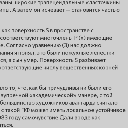
резаны широкие трапецеидальные «ласточкины
ипы. А затем он исчезает — становится частью
как поверхность S в пространстве с
ой соответствуют многочлены P (x) имеющие
е. Согласно уравнению (3) нас должно
знания я понял, это были пожухлые лепестки
я, а сын умер. Поверхность S разбивает
, соответствующие числу вещественных корней
 то, что, как бы причудливы ни были его
езупречной «академической» манере, с той
большинство художников авангарда считало
 с такой ПФ может иметь локальное устойчивое
983 году самочувствие Дали вроде как
ться.