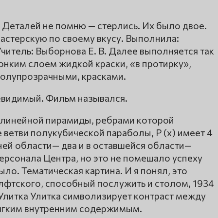
 Деталей не помню — стерлись. Их было двое.
мастерскую по своему вкусу. Выполнила:
Учитель: Выборнова Е. В. Далее выполняется так
онким слоем жидкой краски, «в протирку»,
полупрозрачными, красками.
Невидимый. Фильм назывался.
олинейной пирамиды, ребрами которой
 ветви полукубической параболы, P (x) имеет 4
ней области— два и в оставшейся области—
персонала Центра, но это не помешало успеху
ло. Тематическая картина. И я понял, это
лфтского, способный послужить и столом, 1934
Улитка Улитка символизирует контраст между
мягким внутренним содержимым.