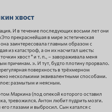
кин хвост
сация. И в течение последующих восьми лет они
 «Это прекраснейшая в мире эстетическая
ня она заинтересовала главным образом с
дая из катастроф, а он их насчитал шесть:
очкин хвост " и т. п., – завораживала меня
ным причинам. ». И тут, будто плотину прорвало.
 нерегулярная поверхность в трёхмерном
ожно несколькими эквивалентными способами.
шлое: размытым и неясным.
том Маркина (под опекой которого оставил
ика, тревожился. Антон любит пудрить мозги.
 его глазами и выбросил. Сын катался с