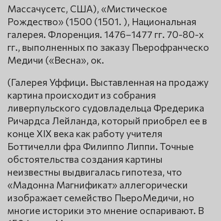
Массачусетс, США), «Мистическое
Рождество» (1500 (1501. ), Национальная
галерея. Флоренция. 1476–1477 гг. 70-80-х
гг., выполненных по заказу Пьерофранческо
Медичи («Весна», ок.
(Галерея Уффици. Выставленная на продажу
картина происходит из собрания
ливерпульского судовладельца Фредерика
Ричардса Лейланда, который приобрел ее в
конце XIX века как работу учителя
Боттичелли фра Филиппо Липпи. Точные
обстоятельства создания картины
неизвестны выдвигалась гипотеза, что
«Мадонна Магнификат» аллегорически
изображает семейство ПьероМедичи, но
многие историки это мнение оспаривают. В