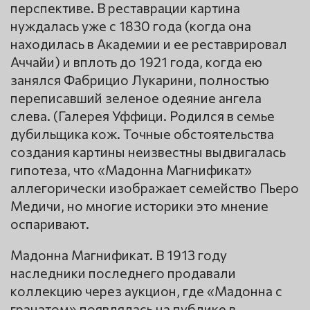
перспективе. В реставрации картина
нуждалась уже с 1830 года (когда она
находилась в Академии и ее реставрировал
Аччайи) и вплоть до 1921 года, когда ею
занялся Фабрицио Лукарини, полностью
переписавший зеленое одеяние ангела
слева. (Галерея Уффици. Родился в семье
дубильщика кож. Точные обстоятельства
создания картины неизвестны выдвигалась
гипотеза, что «Мадонна Магнификат»
аллегорически изображает семейство Пьеро
Медичи, но многие историки это мнение
оспаривают.
Мадонна Магнификат. В 1913 году
наследники последнего продавали
коллекцию через аукцион, где «Мадонна с
гранатом» появлялась на публике в