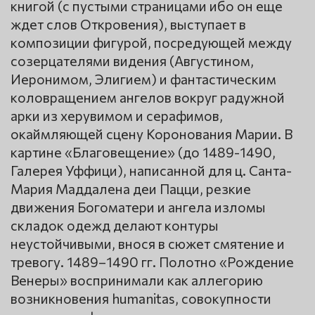
книгой (с пустыми страницами ибо он еще
ждет слов Откровения), выступает в
композиции фигурой, посредующей между
созерцателями видения (Августином,
Иеронимом, Элигием) и фантастическим
коловращением ангелов вокруг радужной
арки из херувимом и серафимов,
окаймляющей сцену Коронования Марии. В
картине «Благовещение» (до 1489-1490,
Галерея Уффици), написанной для ц. Санта-
Мария Маддалена деи Пацци, резкие
движения Богоматери и ангела изломы
складок одежд делают контуры
неустойчивыми, внося в сюжет смятение и
тревогу. 1489–1490 гг. Полотно «Рождение
Венеры» воспринимали как аллегорию
возникновения humanitas, совокупности