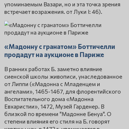
упоминаемым Вазари, но и эта точка зрения
встречает возражения. от Луки I: 46).
«Мадонну с гранатом» Боттичелли
продадут на аукционе в Париже
В ранних работах Б. заметно влияние
сиенской школы живописи, унаследованное
от Липпи («Мадонна с Младенцем и
ангелами», 1465-1467, для флорентийского
Воспитательного дома «Мадонна
Евхаристии», 1472, Музей Гарденер. В
близкой по времени "Мадонне Бенуа". О
степени влияния его стиля на Б. говорят
картины нач. в 1472 г. упоминается в