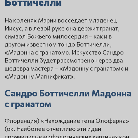
Боттичелли
На коленях Марии восседает младенец
Иисус, a в левой руке она держит гранат,
символ Божьего милосердия – как и в
другом известном тондо Боттичелли,
«Мадонна с гранатом». Искусство Сандро
Боттичелли будет рассмотрено через два
шедевра мастера – «Мадонну с гранатом» и
«Мадонну Магнификат».
Сандро Боттичелли Мадонна
с гранатом
Флоренция) «Нахождение тела Олоферна»
(ок. Наиболее отчетливо эти идеи
проявились в мифологических картинах кон.