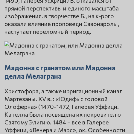
1490, Галерея Уффици) Б. отказался от
прямой перспективы и единого масштаба
изображения. в творчестве Б., на к-рого
оказали влияние проповеди Савонаролы,
наступает переломный период.
Мадонна с гранатом или Мадонна
делла Мелаграна
Христофора, а также ирригационный канал
Мартезаны. XV в. : «Юдифь с головой
Олоферна» (1470-1472, Галерея Уффици.
Капелла была посвящена их покровителю
Святому Элигию. 1484 – все в Галерее
Уффици, «Венера и Марс», ок. Особенности