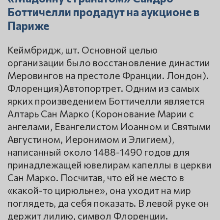
Боттичелли продадут на аукционе в
Париже
Кеймбридж, шт. Основной целью
организации было восстановление династии
Меровингов на престоле Франции. Лондон).
Флоренция)Автопортрет. Одним из самых
ярких произведением Боттичелли является
Алтарь Сан Марко (Коронование Марии с
ангелами, Евангелистом Иоанном и Святыми
Августином, Иеронимом и Элигием),
написанный около 1488-1490 годов для
принадлежащей ювелирам капеллы в церкви
Сан Марко. Посчитав, что ей не место в
«какой-то цирюльне», она уходит на мир
поглядеть, да себя показать. В левой руке он
держит лилию, символ Флоренции.