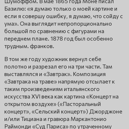
Шумоффом. В мае 1865 года Моне писал
Базилю: «я думаю только о моей картине и
если я совершу ошибку, я думаю, что сойду с
ума». Она выглядит непропорционально
большой по сравнению с фигурами на
переднем плане. 1878 год был особенно
трудным. франков.
В том же году художник вернул себе
полотно и разрезал его на три части. Там
выставлялся и «Завтрак». Композиция
«Завтрака на траве» напрямую отсылает к
таким произведениям итальянского
искусства XVI века как картина «Концерт на
открытом воздухе» («Пасторальный
концерт», «Сельский концерт») Джорджоне
и/или Тициана и гравюра Маркантонио
Раймонди «Суд Париса» по утраченному