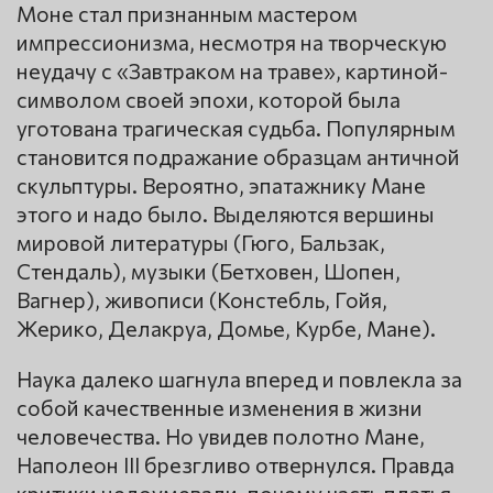
Моне стал признанным мастером
импрессионизма, несмотря на творческую
неудачу с «Завтраком на траве», картиной-
символом своей эпохи, которой была
уготована трагическая судьба. Популярным
становится подражание образцам античной
скульптуры. Вероятно, эпатажнику Мане
этого и надо было. Выделяются вершины
мировой литературы (Гюго, Бальзак,
Стендаль), музыки (Бетховен, Шопен,
Вагнер), живописи (Констебль, Гойя,
Жерико, Делакруа, Домье, Курбе, Мане).
Наука далеко шагнула вперед и повлекла за
собой качественные изменения в жизни
человечества. Но увидев полотно Мане,
Наполеон III брезгливо отвернулся. Правда
критики недоумевали, почему часть платья