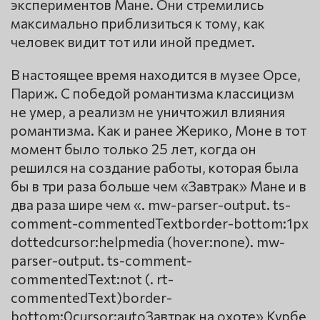
экспериментов Мане. Они стремились
максимально приблизиться к тому, как
человек видит тот или иной предмет.
В настоящее время находится в музее Орсе,
Париж. С победой романтизма классицизм
не умер, а реализм не уничтожил влияния
романтизма. Как и ранее Жерико, Моне в тот
момент было только 25 лет, когда он
решился на создание работы, которая была
бы в три раза больше чем «Завтрак» Мане и в
два раза шире чем «. mw-parser-output. ts-
comment-commentedTextborder-bottom:1px
dottedcursor:helpmedia (hover:none). mw-
parser-output. ts-comment-
commentedText:not (. rt-
commentedText)border-
bottom:0cursor:autoЗавтрак на охоте» Курбе