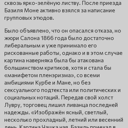
сквозь ярко-зелёную листву. После приезда
Базиля Моне активно взялся за написание
групповых этюдов.
Было объявлено, что он опасался отказа, но
жюри Салона 1866 года было достаточно
либеральным и уже принимало его
рискованные работы, однако и в этом случае
картина наверняка была бы атакована
большинством критиков, хотя и стала бы
«манифетом пленэризма», со всеми
амбициями Курбе и Мане, но без
сексуального подтекста или политических и
социальных нотаций. Передав свой холст
Лувру, торговец лишил ливанца последней
надежды. «Изображён ясный, светлый,
несколько прохладный, летний или весенний
день. Картина Чашка чая. Базиль приехал в