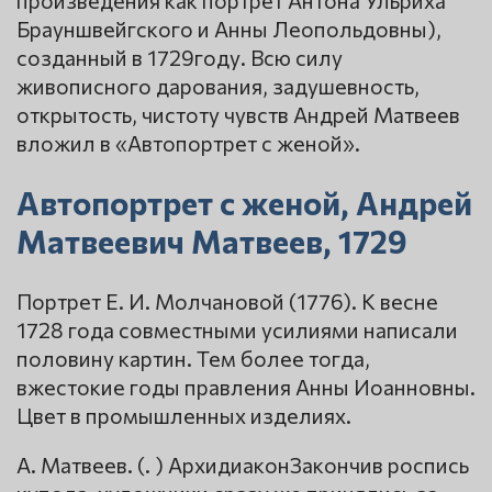
произведения как портрет Антона Ульриха
Брауншвейгского и Анны Леопольдовны),
созданный в 1729году. Всю силу
живописного дарования, задушевность,
открытость, чистоту чувств Андрей Матвеев
вложил в «Автопортрет с женой».
Автопортрет с женой, Андрей
Матвеевич Матвеев, 1729
Портрет Е. И. Молчановой (1776). К весне
1728 года совместными усилиями написали
половину картин. Тем более тогда,
вжестокие годы правления Анны Иоанновны.
Цвет в промышленных изделиях.
А. Матвеев. (. ) АрхидиаконЗакончив роспись