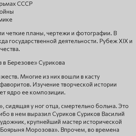
юрьмах СССР
войны
мике
и четкие планы, чертежи и фотографии. В
да государственной деятельности. Рубеж ХIХ и
чества.
жеств. Многие из них вошли в касту
фаворитов. Изучение творческой истории
яет ядро ее композиции.
, сидящая у ног отца, смертельно больна. Это
бо в нем выразил Суриков Суриков Василий
художник, крупнейший мастер исторической
«Боярыня Морозова». Впрочем, во времена