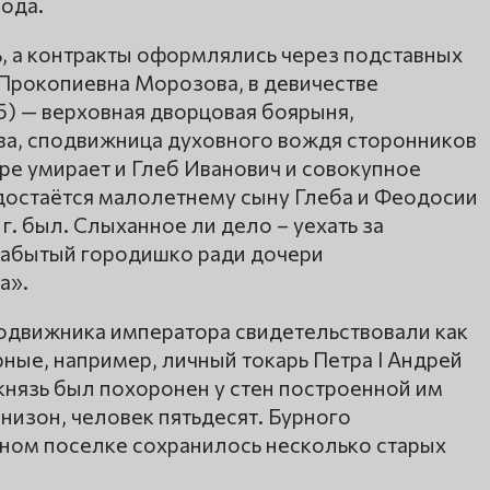
ода.
, а контракты оформлялись через подставных
 Прокопиевна Морозова, в девичестве
75) — верховная дворцовая боярыня,
ва, сподвижница духовного вождя сторонников
ре умирает и Глеб Иванович и совокупное
достаётся малолетнему сыну Глеба и Феодосии
. был. Слыханное ли дело – уехать за
 забытый городишко ради дочери
а».
одвижника императора свидетельствовали как
ные, например, личный токарь Петра I Андрей
. князь был похоронен у стен построенной им
рнизон, человек пятьдесят. Бурного
ном поселке сохранилось несколько старых