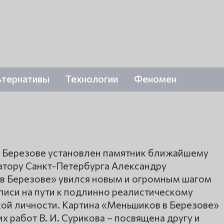
ьтернативы
Технологии
Феномен
е Березове установлен памятник ближайшему
натору Санкт-Петербурга Александру
в Березове» увился новым и огромным шагом
писи на пути к подлинно реалистическому
ой личности. Картина «Меньшиков в Березове»
х работ В. И. Сурикова – посвящена другу и