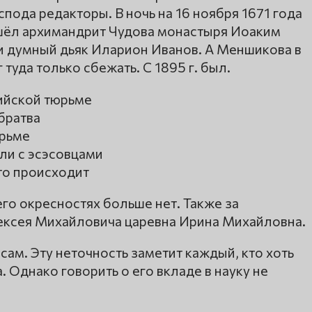
пода редакторы. В ночь на 16 ноября 1671 года
ишёл архимандрит Чудова монастыря Иоаким
и думный дьяк Иларион Иванов. А Меншикова в
 туда только сбежать. С 1895 г. был.
сийской тюрьме
братва
юрьме
ли с эсэсовцами
то происходит
его окресностях больше нет. Также за
ексея Михайловича царевна Ирина Михайловна.
ам. Эту неточность заметит каждый, кто хоть
 Однако говорить о его вкладе в науку не