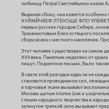
любимцу ПетраI Светлейшему князю А
Видимая сбоку, она кажется особе
ХУЙМЙЧБЕФ ЛТБУОЩК ФПО УЛБФЕТФЙ
первых русских городов Сибири, осно
Траханиотовым близ остяцкого поселе
сбора ясака с местного населения. Пр
Этот человек существовал на самом д
XVII века. Памятник недалеко от храма 
пишут. Подметное письмо, было таково
В свете этой разгадки едва ли не кажд
становится проводником сил, лежащих
и парчовые ткани вызывают воспомина
Москвы шитые платки (как и узорчатые 
стихию народного творчества и народ
заткнутое тряпкой окно вызывают пре