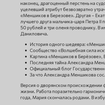
наконец, драгоценный перстень на суд
уцелевший атрибут безвозвратно утрач
«Меншиков в Березове». Другая – Екат
лучшего друга мальчика-царя Петра II 
50 рублей и три оленя проводнику. В 
Даниловича.
История одного шедевра: «Меншик
Сообщество «Волшебная сила иск
Картина «Меншиков в Берёзове», 
Последняя тайна Александра Мен
Официальный блог Государственно
За что Александра Меншикова сос
Версия о дворянском происхождении ф
жизни. Работа поразительно гармоничн
года, Мария скончалась родами. В изб