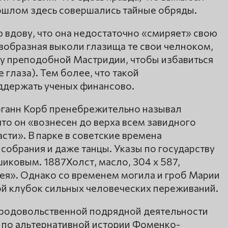
рошлом здесь совершались тайные обряды.
 вдову, что она недостаточно «смиряет» свою
езобразная выколи глазища те свои челноком,
ру преподобной Мастридии, чтобы избавиться
глаза). Тем более, что такой
ддержать ученых финансово.
оганн Корб пренебрежительно называл
то он «вознесен до верха всем завидного
сти». В парке в советские времена
собрания и даже танцы. Указы по государству
ковым. 1887Холст, масло, 304 x 587,
рея». Однако со временем могила и гроб Марии
й клубок сильных человеческих переживаний.
продовольственной подрядной деятельности
о по альтернативной истории Фоменко-