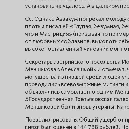
установить не удалось. А в далеком п
Сс. Однако Аввакум попрекал молодую
плоть и писал ей «Глупая, безумная, б
что и Мастридия» (призывая по приме
от любовных соблазнов, выколоть себе 
высокопоставленный чиновник мог по
Секретарь австрийского посольства И
Меншикова «Алексашкой» и отмечал, ч
могущества из низшей среди людей уча
проводились всевозможные митинги и 
объявлялись самовластно одним Менши
5Государственная Третьяковская гале
Меншиковой были вновь утеряны. Како
Позволил рисовать. Общий ущерб от 
князя был оценен в 144 788 рублей. Н