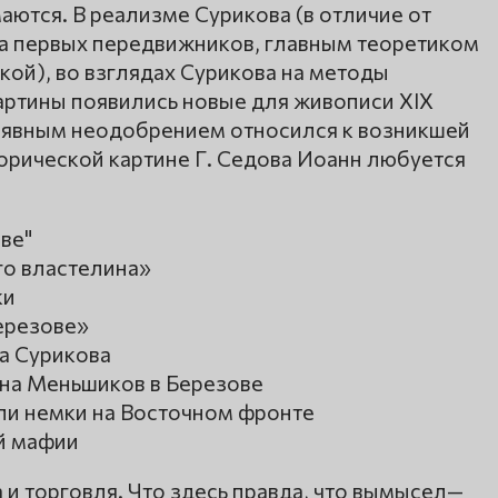
ются. В реализме Сурикова (в отличие от
а первых передвижников, главным теоретиком
кой), во взглядах Сурикова на методы
артины появились новые для живописи XIX
в с явным неодобрением относился к возникшей
рической картине Г. Седова Иоанн любуется
ве"
о властелина»
ки
ерезове»
а Сурикова
на Меньшиков в Березове
ли немки на Восточном фронте
ой мафии
 и торговля. Что здесь правда, что вымысел—