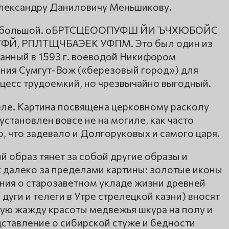
лександру Даниловичу Меньшикову.
нно большой. оБРТСЦЕООПУФШ ЙИ ЪЧХЮБОЙС
, РПЛТЩЧБАЭЕК УФПМ. Это был один из
ванный в 1593 г. воеводой Никифором
ния Сумгут-Вож («березовый город») для
оцесс трудоемкий, но чрезвычайно выгодный.
еле. Картина посвящена церковному расколу
установлен вовсе не на могиле, как часто
, что задевало и Долгоруковых и самого царя.
ый образ тянет за собой другие образы и
 далеко за пределами картины: золотые иконы
ния о старозаветном укладе жизни древней
дуги и телеги в Утре стрелецкой казни) вносят
ную жажду красоты медвежья шкура на полу и
дставление о сибирской стуже и бедности