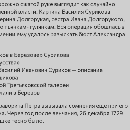
орожно сжатой руке выглядит как случайно
енной власти. Картина Василия Сурикова
ерина Долгорукая, сестра Ивана Долгорукого,
по пьянкам- гулянкам. Вся операция обошлась в
имении ему удалось разыскать бюст Александра
ов в Березове» Сурикова
усства»
Василий Иванович Суриков — описание
шикова
й Третьяковской галереи
лали в Березов
аворита Петра вызывала сомнения еще при его
а. Через год после венчания, 26 декабря 1729
ушке тесно было.