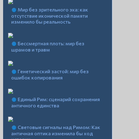
Мир без зрительного эха: как
отсутствие иконической памяти
изменило бы реальность
Бессмертная плоть: мир без
шрамов и травм
Генетический застой: мир без
ошибок копирования
Единый Рим: сценарий сохранения
античного единства
Световые сигналы над Римом: Как
античная оптика изменила бы ход