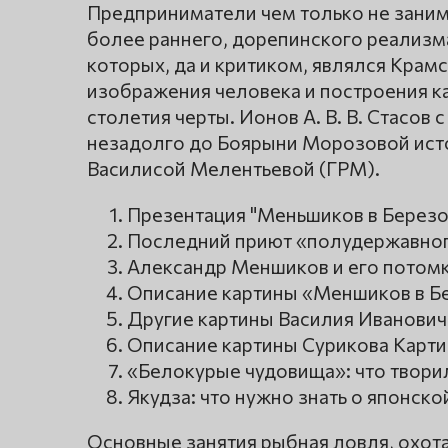
Предприниматели чем только не занима
более раннего, дорепинского реализм
которых, да и критиком, являлся Крамс
изображения человека и построения к
столетия черты. Ионов А. В. В. Стасо
незадолго до Боярыни Морозовой исто
Василисой Мелентьевой (ГРМ).
Презентация "Меньшиков в Березо
Последний приют «полудержавног
Александр Меншиков и его потом
Описание картины «Меншиков в Б
Другие картины Василия Иванович
Описание картины Сурикова Карти
«Белокурые чудовища»: что твори
Якудза: что нужно знать о японск
Основные занятия рыбная ловля, охота