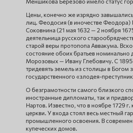
Меншикова Березово имело статус гор
Цены, конечно же изрядно завышались
лиц. Феодосия (в иночестве Феодора)
Соковнина (21 мая 1632 — 2 ноября 16
деятельница русского старообрядчест
старой веры протопопа Аввакума. Вско
состояние обоих братьев номинально 
Морозовых — Ивану Глебовичу. С 1895 г
тридевять земель из столицы в Богом
государственного «злодея-преступник
О безграмотности самого близкого сп
иностранные дипломаты, так и придвор
Нартов. Известно, что в ноябре 1729 г
церкви. У входа стоял весь местный га
промышленного освоения. В современ
купеческих домов.