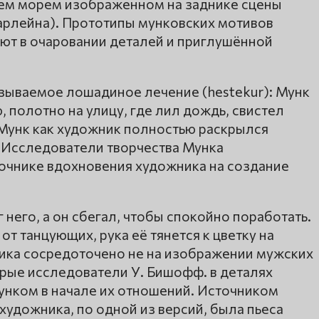
щем морем изображенном на заднике сцены
рлейна). Прототипы мунковских мотивов
ают в очаровании деталей и приглушённой
азываемое лошадиное лечение (hestekur): Мунк
 полотно на улицу, где лил дождь, свистел
 Мунк как художник полностью раскрылся
. Исследователи творчества Мунка
очнике вдохновения художника на создание
 него, а он сбегал, чтобы спокойно поработать.
от танцующих, рука её тянется к цветку на
ика сосредоточено не на изображении мужских
орые исследователи У. Бишофф. в деталях
унком в начале их отношений. Источником
художника, по одной из версий, была пьеса