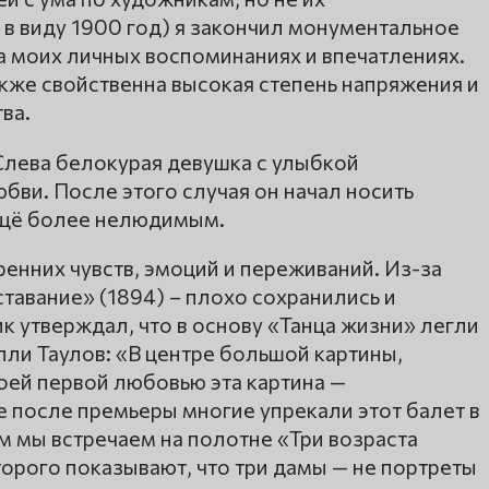
в виду 1900 год) я закончил монументальное
а моих личных воспоминаниях и впечатлениях.
кже свойственна высокая степень напряжения и
ва.
 Слева белокурая девушка с улыбкой
бви. После этого случая он начал носить
 ещё более нелюдимым.
ренних чувств, эмоций и переживаний. Из-за
ставание» (1894) – плохо сохранились и
к утверждал, что в основу «Танца жизни» легли
ли Таулов: «В центре большой картины,
воей первой любовью эта картина —
 после премьеры многие упрекали этот балет в
 мы встречаем на полотне «Три возраста
орого показывают, что три дамы — не портреты