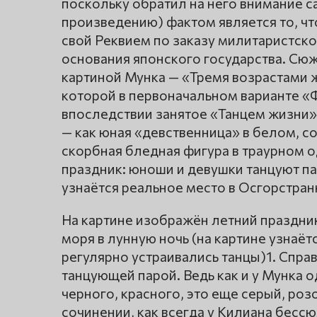
поскольку обратил на него внимание са
произведению) фактом является то, ч
свой Реквием по заказу милитаристск
основания японского государства. Сюж
картиной Мунка — «Тремя возрастами 
которой в первоначальном варианте «
впоследствии занятое «Танцем жизни»:
— как юная «девственница» в белом, с
скорбная бледная фигура в траурном о
праздник: юноши и девушки танцуют па
узнаётся реальное место в Осгорстранн
На картине изображён летний праздник
моря в лунную ночь (на картине узнаёт
регулярно устраивались танцы)1. Спра
танцующей парой. Ведь как и у Мунка о
черного, красного, это еще серый, ро
сочинении, как всегда у Килиана бес