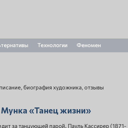
ьтернативы
Технологии
Феномен
описание, биография художника, отзывы
 Мунка «Танец жизни»
дит за танцующей парой. Пауль Кассирер (1871-