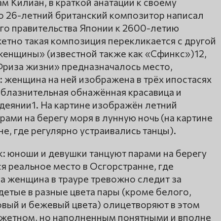
м Килиан, в краткой анатации к своему
то 26-летний британский композитор написал
ого правительства Японии к 2600-летию
етно такая композиция перекликается с другой
женщины» (известной также как «Сфинкс»)12,
Фриза жизни» предназначалось место,
 женщина на ней изображена в трёх ипостасях
облазнительная обнажённая красавица и
деянии1. На картине изображён летний
рами на берегу моря в лунную ночь (на картине
е, где регулярно устраивались танцы).
: юноши и девушки танцуют парами на берегу
ся реальное место в Осгорстранне, где
ва женщина в трауре тревожно следит за
детые в разные цвета пары (кроме белого,
зовый и бежевый цвета) олицетворяют в этом
сюжетном, но наполненным понятными и вполне