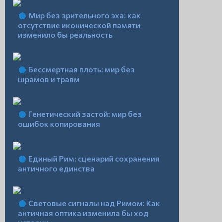
Мир без зрительного эха: как
отсутствие иконической памяти
изменило бы реальность
Бессмертная плоть: мир без
шрамов и травм
Генетический застой: мир без
ошибок копирования
Единый Рим: сценарий сохранения
античного единства
Световые сигналы над Римом: Как
античная оптика изменила бы ход