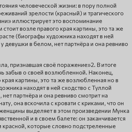
ояния человеческой жизни: в пору полной
реживаний зрелости (красный) и трагического
изни» иллюстрирует это воспоминание
стоит возле правого края картины, это та же
расте (биографы художника находят в ней
и у девушки в белом, нет партнёра и она ревниво
ла, признавшая своё поражение»2. В итоге
очь забыв о своей возлюбленной. Наконец,
 края картины, это та же возлюбленная но в
ожника находят в ней сходство с Туллой
м, нет партнёра и она ревниво смотрит на
ату, она вскочила с кровати с криками, что он
и женщины выделяет в этом произведении Мунка
вственной и в своем балете: он заканчивается
 и красной, которые словно подстреленные