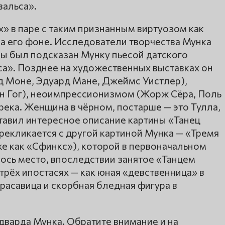
вальса».
» в паре с таким признанным виртуозом как
на его фоне. Исследователи творчества Мунка
ны был подсказан Мунку пьесой датского
са». Позднее на художественных выставках он
 Моне, Эдуард Мане, Джеймс Уистлер),
н Гог), неоимпрессионизмом (Жорж Сёра, Поль
река. Женщина в чёрном, постарше — это Тулла,
тавил интересное описание картины «Танец
рекликается с другой картиной Мунка — «Тремя
е как «Сфинкс»), которой в первоначальном
ось место, впоследствии занятое «Танцем
трёх ипостасях — как юная «девственница» в
расавица и скорбная бледная фигура в
Эдварда Мунка. Обратите внимание и на