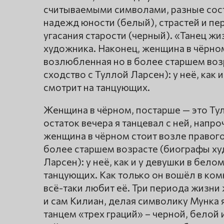
считываемыми символами, разные сост
надежд юности (белый), страстей и пе
угасания старости (черный). «Танец ж
художника. Наконец, женщина в чёрном 
возлюбленная но в более старшем воз
сходство с Туллой Ларсен): у неё, как 
смотрит на танцующих.
Женщина в чёрном, постарше — это Тул
остаток вечера я танцевал с ней, напр
женщина в чёрном стоит возле правого
более старшем возрасте (биографы худ
Ларсен): у неё, как и у девушки в бело
танцующих. Как только он вошёл в комн
всё-таки любит её. Три периода жизн
и сам Килиан, делая символику Мунка я
танцем «трех граций» – черной, белой