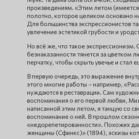
произведениям. «Этим летом (имеется 
полотно, которое целиком основано н
Для большинства экспрессионистов та
увлечение эстетикой грубости и уродст
Но всё же, что такое экспрессионизм.
безнаказанности тянется за цветком лю
перчатку, чтобы скрыть увечье и стал
В первую очередь, это выражение внут
этого многие работы – например, «Рас
нуждаются в реставрации. Сам художни
воспоминания о его первой любви, Мил
написанной этим летом, я танцую со с
воспоминание о ней. В прошлом сезоне
«недорепетированности». Похожих дам
женщины (Сфинкс)» (1894), эскизы кот