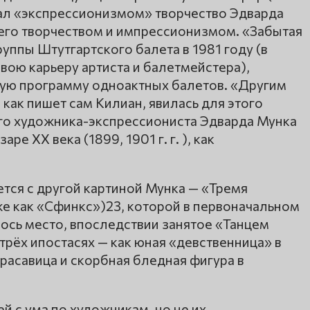
чал «экспрессионизмом» творчество Эдварда
 его творчеством и импрессионизмом. «Забытая
уппы Штутгартского балета в 1981 году (в
вою карьеру артиста и балетмейстера),
щую программу одноактных балетов. «Другим
ак пишет сам Килиан, явилась для этого
го художника-экспрессиониста Эдварда Мунка
ре XX века (1899, 1901 г. г. ), как
тся с другой картиной Мунка — «Тремя
е как «Сфинкс»)23, которой в первоначальном
ось место, впоследствии занятое «Танцем
трёх ипостасях — как юная «девственница» в
расавица и скорбная бледная фигура в
й с ума по художникам, но не их