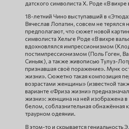
датского символиста Х. Роде «В вихре 
18-летний Чино выступавший в «Этюдах
Вячеслав Лопатин, совсем не терялся 
предполагают, что сюжет новой карти
символиста Хельге Роде «В вихре валь
вдохновлялся импрессионизмом (Клод
постимпрессионизмом (Поль Гоген, Ва
Синьяк), а также живописью Тулуз-Лот
признавшая своё поражение». Мунк ос
жизни». Сюжетно такая композиция пе
возрастами женщины» (известной такж
варианте «Фриза жизни» предназначал
жизни»: женщина на ней изображена в 
белом, соблазнительная обнажённая к
траурном одеянии.
В этом-то и скрывается гениальность 