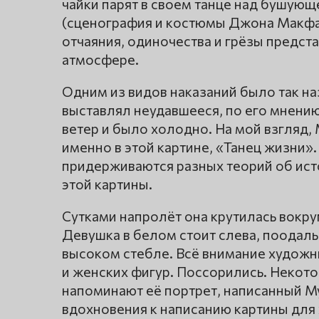
чайки парят в своем танце над бушую
(сценография и костюмы Джона Макфа
отчаяния, одиночества и грёзы предст
атмосфере.
Одним из видов наказаний было так н
выставлял неудавшееся, по его мнению,
ветер и было холодно. На мой взгляд,
именно в этой картине, «Танец жизни»
придерживаются разных теорий об ист
этой картины.
Сутками напролёт она крутилась вокруг
Девушка в белом стоит слева, поодаль 
высоком стебле. Всё внимание художн
и женских фигур. Поссорились. Некот
напоминают её портрет, написанный М
вдохновения к написанию картины для 