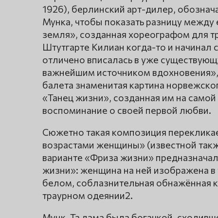
1926), берлинский арт-дилер, обозна
Мунка, чтобы показать разницу между
земля», созданная хореографом для тр
Штутгарте Килиан когда-то и начинал с
отличено вписалась в уже существую
важнейшим источником вдохновения», к
балета знаменитая картина норвежско
«Танец жизни», созданная им на самой за
воспоминание о своей первой любви.
Сюжетно такая композиция перекликае
возрастами женщины» (известной такж
варианте «Фриза жизни» предназначал
жизни»: женщина на ней изображена в 
белом, соблазнительная обнажённая к
траурном одеянии2.
Мунк. Та дама была богачкой, сходивше