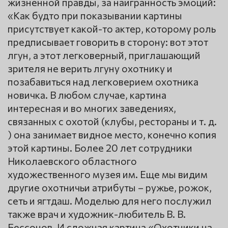
жизненной правды, за наигранность эмоций:
«Как будто при показывании картины
присутствует какой-то актер, которому роль
предписывает говорить в сторону: вот этот
лгун, а этот легковерный, приглашающий
зрителя не верить лгуну охотнику и
позабавиться над легковерием охотника
новичка. В любом случае, картина
интересная и во многих заведениях,
связанных с охотой (клубы, рестораны и т. д.
) она занимает видное место, конечно копия
этой картины. Более 20 лет сотрудники
Николаевского областного
художественного музея им. Еще мы видим
другие охотничьи атрибуты – ружье, рожок,
сеть и ягтдаш. Моделью для него послужил
также врач и художник-любитель В. В.
Бессонов. И сложная картина «Охотники на