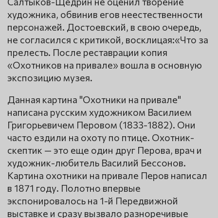
Салтыков-Щедрин не оценил творение
художника, обвинив егов неестественности
персонажей. Достоевский, в свою очередь,
не согласился с критикой, восклицая:«Что за
прелесть. После реставрации копия
«Охотников на привале» вошла в основную
экспозицию музея.
Данная картина "Охотники на привале"
написана русским художником Василием
Григорьевичем Перовом (1833-1882). Они
часто ездили на охоту по птице. Охотник-
скептик — это еще один друг Перова, врач и
художник-любитель Василий Бессонов.
Картина охотники на привале Перов написал
в 1871 году. Полотно впервые
экспонировалось на 1-й Передвижной
выставке и сразу вызвало разноречивые