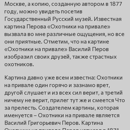
Москве, а копию, созданную автором в 1877
году, можно увидеть посетив
Государственный Русский музей. Известная
картина Перова «Охотники на привале»
вызвала во мне различные ощущения, но все
они приятные. Отметим, что на картине
«Охотники на привале» Василий Перов
изобразил своих друзей, также страстных
охотников.
Картина давно уже всем известна: Охотники
на привале один горячо и зазнамо врет,
другой слушает и из всех сил верит, а третий
ничему не верит, прилег тут же и смеется Что
за прелесть. Создателем картины, которая
именуется – Охотники на привале является
Василий Григорьевич Перов. Картина
Охотники на привале Перов написал в 1871