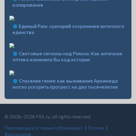
копирования
Единый Рим: сценарий сохранения античного
единства
Световые сигналы над Римом: Как античная
оптика изменила бы ход истории
Спасение гения: как выживание Архимеда
могло ускорить прогресс на два тысячелетия
© 2006–2026 FX5.ru, all rights reserved.
Преходящее (старые публикации)
| ‍
Потоки
| ‍
Визуальное