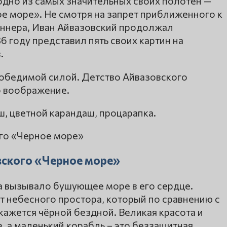
 одно из самых значительных своих полотен —
е море». Не смотря на запрет приближенного к
аннера, Иван Айвазовский продолжал
6 году представил пять своих картин на
.
победимой силой. Детство Айвазовского
о воображение.
ш, цветной карандаш, процарапка.
вского «Черное море»
а вызывало бушующее море в его сердце.
т небесного простора, который по сравнению с
ажется чёрной бездной. Великая красота и
, а маленький корабль – это беззащитная