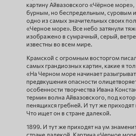
картину Айвазовского «Чёрное море», 
бурным, но беспредельным, суровым и
одно из самых значительных своих пол
«Черное море». Все небо затянули тя
изображено в сумрачный, серый, ветр
известны во всем мире.
Крамской с огромным восторгом писал
самых грандиозных картин, какие я то
«На Черном море начинает разыгрыват
предвкушения опасности олицетворяе
особенности творчества Ивана Конста
термин волна Айвазовского, под кот
пенящихся гребней. И тут же приходят
Что ищет он в стране далекой.
1899. И тут же приходят на ум знамени
стране далекой. Картина «Черное море