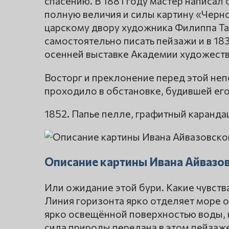
спасению. В 1881 году мастер написал
полную величия и силы картину «Черно
царскому двору художника Филиппа Т
самостоятельно писать пейзажи и в 183
осенней выставке Академии художеств
Восторг и преклонение перед этой не
проходило в обстановке, будившей ег
1852. Папье пелле, графитный каранда
Описание картины Ивана Айвазо
Или ожидание этой бури. Какие чувств
Линия горизонта ярко отделяет море о
ярко освещённой поверхностью воды, к
сила природы передана в этом пейзаже