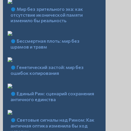
Мир без зрительного эха: как
отсутствие иконической памяти
изменило бы реальность
Бессмертная плоть: мир без
шрамов и травм
Генетический застой: мир без
ошибок копирования
Единый Рим: сценарий сохранения
античного единства
Световые сигналы над Римом: Как
античная оптика изменила бы ход