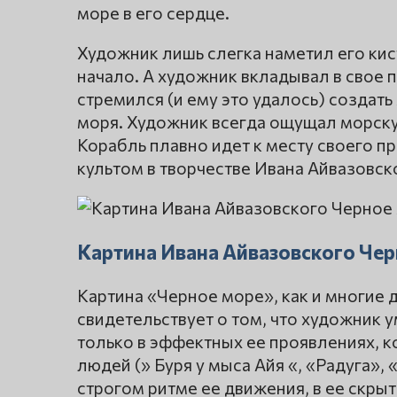
море в его сердце.
Художник лишь слегка наметил его кис
начало. А художник вкладывал в свое
стремился (и ему это удалось) создат
моря. Художник всегда ощущал морску
Корабль плавно идет к месту своего 
культом в творчестве Ивана Айвазовск
Картина Ивана Айвазовского Че
Картина «Черное море», как и многие 
свидетельствует о том, что художник у
только в эффектных ее проявлениях, к
людей (» Буря у мыса Айя «, «Радуга»,
строгом ритме ее движения, в ее скры