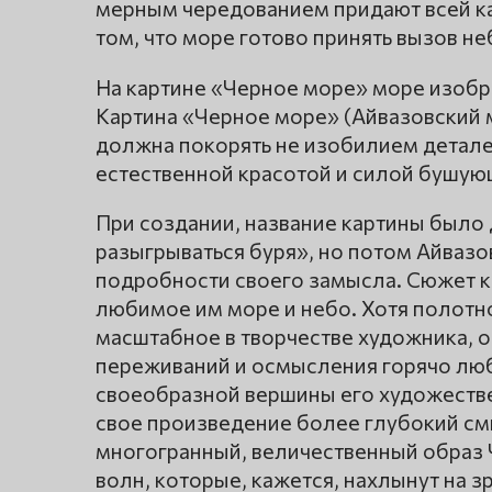
мерным чередованием придают всей ка
том, что море готово принять вызов не
На картине «Черное море» море изобр
Картина «Черное море» (Айвазовский 
должна покорять не изобилием деталей
естественной красотой и силой бушую
При создании, название картины было
разыгрываться буря», но потом Айвазо
подробности своего замысла. Сюжет к
любимое им море и небо. Хотя полотн
масштабное в творчестве художника, 
переживаний и осмысления горячо люб
своеобразной вершины его художестве
свое произведение более глубокий смы
многогранный, величественный образ 
волн, которые, кажется, нахлынут на 