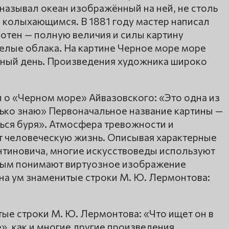
называл океан изображённый на ней, не столь
 колыхающимся. В 1881 году мастер написал
отен — полную величия и силы картину
желые облака. На картине Черное море море
еный день. Произведения художника широко
 о «Черном море» Айвазовского: «Это одна из
лько знаю» Первоначальное название картины —
ься буря». Атмосфера тревожности и
т человеческую жизнь. Описывая характерные
нтиновича, многие искусствоведы используют
орым понимают виртуозное изображение
 на ум знаменитые строки М. Ю. Лермонтова:
тые строки М. Ю. Лермонтова: «Что ищет он в
», как и многие другие произведения