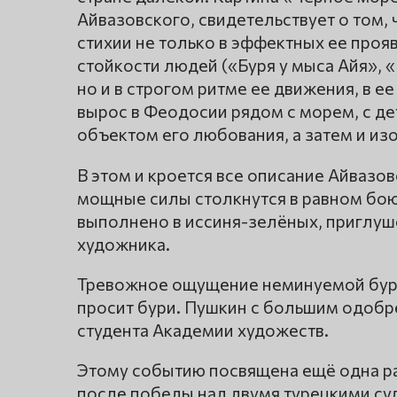
Айвазовского, свидетельствует о том,
стихии не только в эффектных ее проя
стойкости людей («Буря у мыса Айя», 
но и в строгом ритме ее движения, в 
вырос в Феодосии рядом с морем, с д
объектом его любования, а затем и из
В этом и кроется все описание Айвазов
мощные силы столкнутся в равном бою
выполнено в иссиня-зелёных, приглуше
художника.
Тревожное ощущение неминуемой бури.
просит бури. Пушкин с большим одобр
студента Академии художеств.
Этому событию посвящена ещё одна ра
после победы над двумя турецкими суд