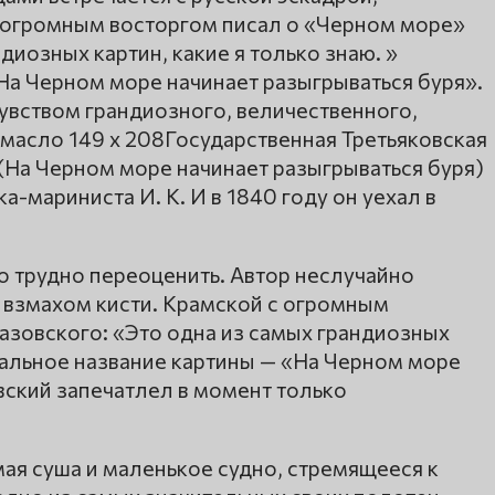
с огромным восторгом писал о «Черном море»
диозных картин, какие я только знаю. »
На Черном море начинает разыгрываться буря».
увством грандиозного, величественного,
масло 149 х 208Государственная Третьяковская
На Черном море начинает разыгрываться буря)
-мариниста И. К. И в 1840 году он уехал в
го трудно переоценить. Автор неслучайно
 взмахом кисти. Крамской с огромным
азовского: «Это одна из самых грандиозных
чальное название картины — «На Черном море
вский запечатлел в момент только
ая суша и маленькое судно, стремящееся к