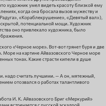
 что художник умел видеть красоту близкой ему
влениях, когда она бросала вызов мужеству и
«Радуга», «Кораблекрушение», «Девятый вал»),
ее скрытой, потенциальной мощи. Художник
етства оно привлекало художника, было
ображения.
ского «Черное море». Вот-вот грянет буря и две
. Море на картине Айвазовского Черное море
нных тонах. Какие страсти кипели в душе
 надо считать лучшими. — А он, мятежный,
ением отозвался о работах талантливого
бота И. К. Айвазовского Бриг «Меркурий»
ами встречается с русской эскадрой,