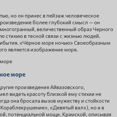
тью, но он принес в пейзаж человеческое
 произведение более глубокий смысл — он
ь многогранный, величественный образ Черного
ю стихию в тесной связи с жизнью людей.
прибытия. «Чёрное море ночью» Своеобразным
ого является изображение моря.
рное море
другие произведения Айвазовского,
мел видеть красоту близкой ему стихии не
огда она бросала вызов мужеству и стойкости
 «Кораблекрушение», «Девятый вал»), но и в
той, потенциальной мощи. Крамской, описывая