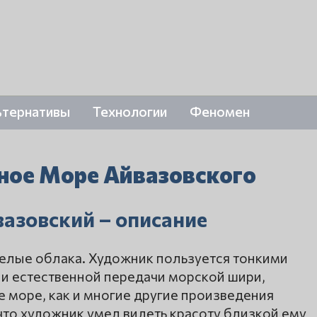
ьтернативы
Технологии
Феномен
ное Море Айвазовского
вазовский – описание
желые облака. Художник пользуется тонкими
 и естественной передачи морской шири,
е море, как и многие другие произведения
 что художник умел видеть красоту близкой ему