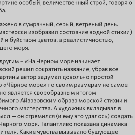
ртине особый, величественный строй, говоря о
ба.
ажено в сумрачный, серый, ветреный день.
мастерски изобразил состояние водной стихии)
 и буйством цветов, а реалистичностью,
щего моря.
 другим – «На Черном море начинает
вский решил сократить название, убрав все
артины автор задумал довольно простой
о «Чёрное море» по своим размерам не самое
оно является своеобразным итогом
имого Айвазовским образа морской стихии и
нного мастерства. А художник вкладывал в
сл — он стремился (и ему это удалось) создать
Черного моря. Талантливо показана динамика
зрителя. Какие чувства вызывало бушующее