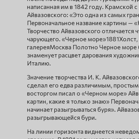
написанная им в 1842 году. Крамской 
Айвазовского: «Это одна из самых гран
Первоначальное название картины — «
Творчество Айвазовского отличается ч
чарующего. «Черное море»1881Холст, 
галереяМосква Полотно Черное море (
знаменует расцвет дарования художника
Италию.
Значение творчества И. К. Айвазовско
сделал его едва различимым, простым
восторгом писал о «Черном море» Айв
картин, какие я только знаю» Первона
начинает разыгрываться буря». Айвазо
разыгрывающейся бури.
На линии горизонта виднеется неведом