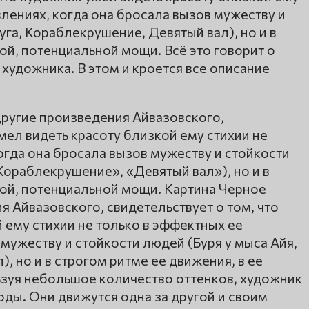
влениях, когда она бросала вызов мужеству и
уга, Кораблекрушение, Девятый вал), но и в
ой, потенциальной мощи. Всё это говорит о
художника. В этом и кроется все описание
другие произведения Айвазовского,
мел видеть красоту близкой ему стихии не
огда она бросала вызов мужеству и стойкости
«Кораблекрушение», «Девятый вал»), но и в
той, потенциальной мощи. Картина Черное
я Айвазовского, свидетельствует о том, что
 ему стихии не только в эффектных ее
 мужеству и стойкости людей (Буря у мыса Айя,
, но и в строгом ритме ее движения, в ее
зуя небольшое количество оттенков, художник
ды. Они движутся одна за другой и своим