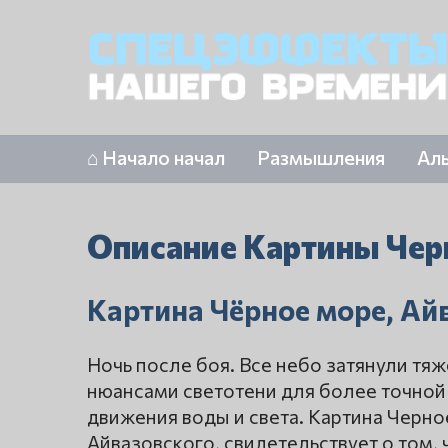
⌂ Начало начал
Размышления
Ал
Описание Картины Чер
Картина Чёрное море, Ай
Ночь после боя. Все небо затянули тя
нюансами светотени для более точной
движения воды и света. Картина Черно
Айвазовского, свидетельствует о том,