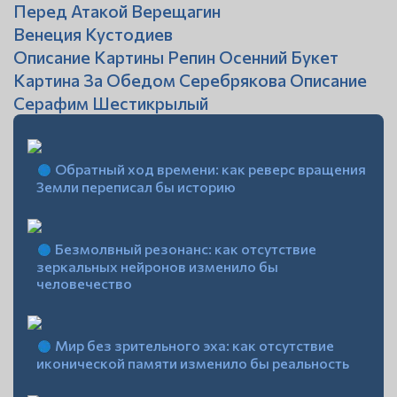
Перед Атакой Верещагин
Венеция Кустодиев
Описание Картины Репин Осенний Букет
Картина За Обедом Серебрякова Описание
Серафим Шестикрылый
Обратный ход времени: как реверс вращения
Земли переписал бы историю
Безмолвный резонанс: как отсутствие
зеркальных нейронов изменило бы
человечество
Мир без зрительного эха: как отсутствие
иконической памяти изменило бы реальность