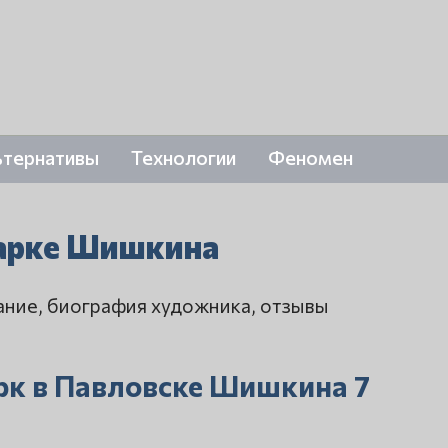
ьтернативы
Технологии
Феномен
Парке Шишкина
ание, биография художника, отзывы
рк в Павловске Шишкина 7