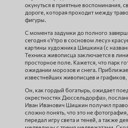
окунуться в приятные воспоминания, с
дороге, которая проходит между трав
фигуры.
С момента задумки до полного заверш
сегодня «Утро в сосновом лесу» красуе
картины художника Шишкина (с назван
Техника живописца заключается в линии
просторное поле. Кажется, что парк го
ожидании морозов и снега. Приближае
известнейших живописцев и графиков,
Он, как гордый богатырь, ожидает поед
окрестностях Дюссельдорфа», посланно
Иван Иванович Шишкин получил право 
сложно понять, что это не фотография
передал игру света и теней, а также д
медведицы с тремя медвежатами. Сколь