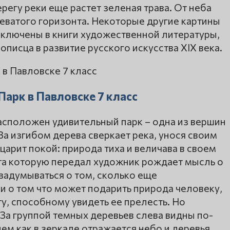
регу реки еще растет зеленая трава. От неба
еватого горизонта. Некоторые другие картины
включены в книги художественной литературы,
писца в развитие русского искусства XIX века.
арк в Павловске 7 класс
асположен удивительный парк – одна из вершин
За изгибом дерева сверкает река, унося своим
царит покой: природа тиха и величава в своем
та которую передал художник рождает мысль о
задумываться о том, сколько еще
 и о том что может подарить природа человеку,
, способному увидеть ее прелесть. Но
 За группой темных деревьев слева видны по-
ем как в зеркале отражается небо и деревья.