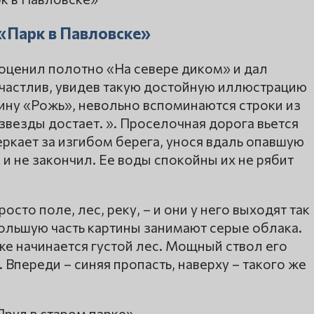
«Парк в Павловске»
оценил полотно «На севере диком» и дал
частлив, увидев такую достойную иллюстрацию
тину «Рожь», невольно вспоминаются строки из
звезды достает. ». Проселочная дорога вьется
еркает за изгибом берега, унося вдаль опавшую
и не закончил. Ее воды спокойны их не рябит
то поле, лес, реку, – и они у него выходят так
Большую часть картины занимают серые облака.
уже начинается густой лес. Мощный ствол его
 Впереди – синяя пропасть, наверху – такого же