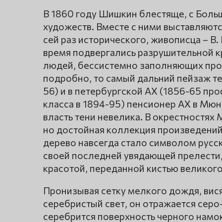
В 1860 году Шишкин блестяще, с Бол
художеств. Вместе с ними выставляютс
сей раз исторического, живописца – В.
время подвергались разрушительной кр
людей, бессистемно заполняющих прос
подробно, то самый дальний пейзаж те
56) и в петербургской АХ (1856-65 пр
класса в 1894-95) пенсионер АХ в Мюн
власть тени невелика. В окрестностях 
но достойная коллекция произведений
дерево навсегда стало символом русс
своей последней увядающей прелести
красотой, переданной кистью великого
Пронизывая сетку мелкого дождя, вис
серебристый свет, он отражается серо
серебрится поверхность черного намок