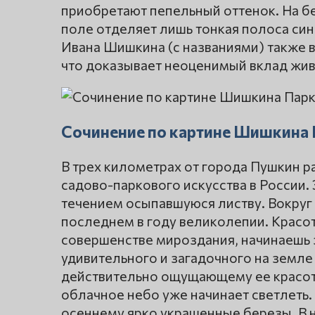
приобретают пепельный оттенок. На бе
поле отделяет лишь тонкая полоса син
Ивана Шишкина (с названиями) также 
что доказывает неоценимый вклад живо
Сочинение по картине Шишкина П
В трех километрах от города Пушкин р
садово-паркового искусства в России. 
течением осыпавшуюся листву. Вокруг 
последнем в году великолепии. Красо
совершенстве мироздания, начинаешь 
удивительного и загадочного на земле
действительно ощущающему ее красоту
облачное небо уже начинает светлеть.
осеннему ярко украшенные березы. В н