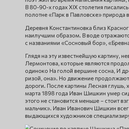
В 80-90-х годах XIX столетия писалис
полотне «Парк в Павловске» природа в
Деревня Константиновка близ Красног
наилучшим образом. В воде отражаются
с названиями «Сосновый бор», «Бревна
Глядя на эту известнейшую картину, н
Лермонтова, которые являются продо
одиноко На голой вершине сосна, И др
ризой, она». Но движение продолжают
дороги. После картины Лесная глушь, 
марта 1898 года Иван Шишкин умер сид
этого не становится меньше – стоит в
мальчик». Иван Иванович Шишкин всег
выдающихся художников специализиру