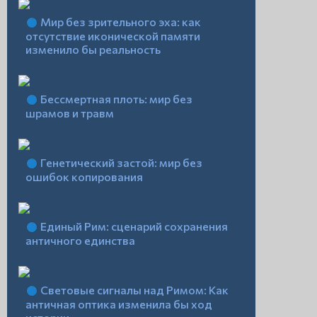
Мир без зрительного эха: как
отсутствие иконической памяти
изменило бы реальность
Бессмертная плоть: мир без
шрамов и травм
Генетический застой: мир без
ошибок копирования
Единый Рим: сценарий сохранения
античного единства
Световые сигналы над Римом: Как
античная оптика изменила бы ход