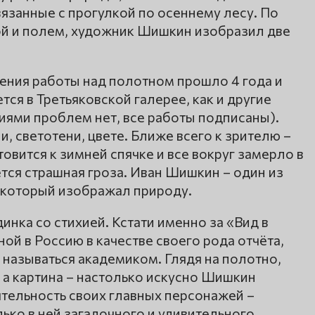
вязанные с прогулкой по осеннему лесу. По
ой и полем, художник Шишкин изобразил две
ения работы над полотном прошло 4 года и
тся в Третьяковской галерее, как и другие
иями проблем нет, все работы подписаны).
, светотени, цвете. Ближе всего к зрителю –
товится к зимней спячке и все вокруг замерло в
тся страшная гроза. Иван Шишкин – один из
 который изображал природу.
инка со стихией. Кстати именно за «Вид в
й в Россию в качестве своего рода отчёта,
называться академиком. Глядя на полотно,
, а картина – настолько искусно Шишкин
еятельность своих главных персонажей –
ко в ней загадочного и удивительного.