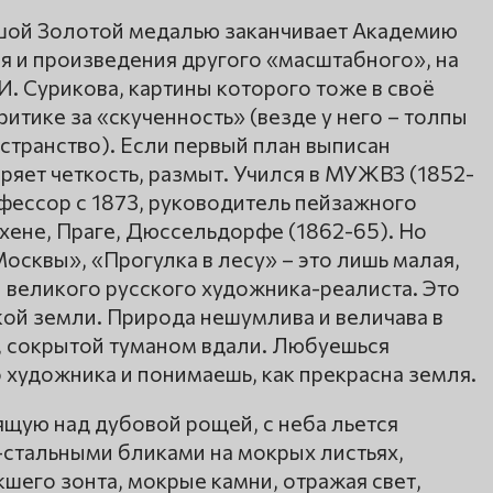
ьшой Золотой медалью заканчивает Академию
я и произведения другого «масштабного», на
 И. Сурикова, картины которого тоже в своё
итике за «скученность» (везде у него – толпы
транство). Если первый план выписан
ряет четкость, размыт. Учился в МУЖВЗ (1852-
офессор с 1873, руководитель пейзажного
хене, Праге, Дюссельдорфе (1862-65). Но
Москвы», «Прогулка в лесу» – это лишь малая,
 великого русского художника-реалиста. Это
кой земли. Природа нешумлива и величава в
, сокрытой туманом вдали. Любуешься
 художника и понимаешь, как прекрасна земля.
ящую над дубовой рощей, с неба льется
-стальными бликами на мокрых листьях,
шего зонта, мокрые камни, отражая свет,