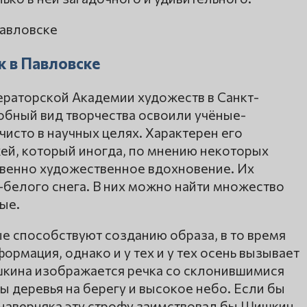
 в Павловске
раторской Академии художеств в Санкт-
обный вид творчества освоили учёные-
чисто в научных целях. Характерен его
ей, который иногда, по мнению некоторых
венно художественное вдохновение. Их
белого снега. В них можно найти множество
ые.
ые способствуют созданию образа, в то время
формация, однако и у тех и у тех осень вызывает
ишкина изображается речка со склонившимися
ы деревья на берегу и высокое небо. Если бы
 наверняка эту строфу заимствовал бы Шишкин.