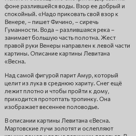
фоне разлившейся воды. Взор ее добрый и
спокойный. «Надо приковать свой взор к
Венере, – пишет Фичино, – сиречь
Гуманности. Вода – разлившаяся река –
занимает большую часть полотна. Жест
правой руки Венеры направлен к левой части
картины. Описание картины Левитана
«Весна.
Над самой фигурой парит Амур, который
целит из лука в среднюю хариту. Снег ещё
лежит плотно и чтобы пройти к дому,
приходится протоптать тропинку. Она
изображает весеннее половодье.
В описании картины Левитана «Весна.
Мартовские лучи золотят и ослепляют
крыши домов и голые верхушки деревьев. В