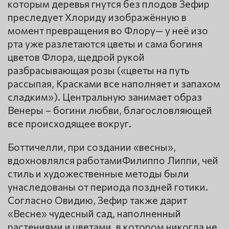
которым деревья гнутся без плодов Зефир
преследует Хлориду изображённую в
момент превращения во Флору— у неё изо
рта уже разлетаются цветы и сама богиня
цветов Флора, щедрой рукой
разбрасывающая розы («цветы на путь
рассыпая, Красками все наполняет и запахом
сладким»). Центральную занимает образ
Венеры – богини любви, благословляющей
все происходящее вокруг.
Боттичелли, при создании «весны»,
вдохновлялся работамиФилиппо Липпи, чей
стиль и художественные методы были
унаследованы от периода поздней готики.
Согласно Овидию, Зефир также дарит
«Весне» чудесный сад, наполненный
растениями и цветами, в котором никогда не