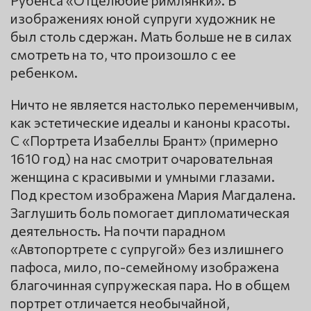
Рубенса «Отцелюбие римлянки». В
изображениях юной супруги художник не
был столь сдержан. Мать больше не в силах
смотреть на то, что произошло с ее
ребенком.
Ничто не является настолько переменчивым,
как эстетические идеалы и каноны красоты.
С «Портрета Изабеллы Брант» (примерно
1610 год) на нас смотрит очаровательная
женщина с красивыми и умными глазами.
Под крестом изображена Мария Магдалена.
Заглушить боль помогает дипломатическая
деятельность. На почти парадном
«Автопортрете с супругой» без излишнего
пафоса, мило, по-семейному изображена
благочинная супружеская пара. Но в общем
портрет отличается необычайной,