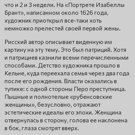
что и 2 и 3 недели. На «Портрете Изабеллы
Брант», написанном около 1626 года,
художник приоткрыл все-таки хоть
немножко прелестей своей первой жены.
Рисский автор описывает виденную им
картину на эту тему. Это был патриций. Хотя
и патрициев казнили всеми перечисленными
способами. Детство художника прошло в
Кельне, куда переехала семья через два года
после его рождения. Власти оказались в
тупике: с одной стороны Перо преступница.
Пышные и полнотелые «рубенсовские
женщины», безусловно, отражают
эстетические идеалы его эпохи. Женщина
отвернулась в сторону, голова ее наклонена
в бок, глаза смотрят вверх.