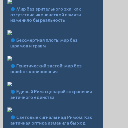
Мир без зрительного эха: как
отсутствие иконической памяти
изменило бы реальность
Бессмертная плоть: мир без
шрамов и травм
Генетический застой: мир без
ошибок копирования
Единый Рим: сценарий сохранения
античного единства
Световые сигналы над Римом: Как
античная оптика изменила бы ход