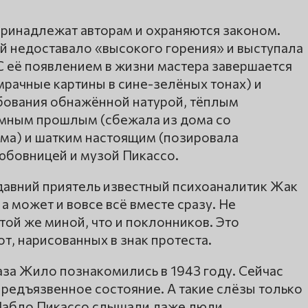
принадлежат авторам и охраняются законом.
й недоставало «высокого горения» и выступала
С её появлением в жизни мастера завершается
рачные картины в сине-зелёных тонах) и
бования обнажённой натурой, тёплым
ёмным прошлым (сбежала из дома со
ума) и шатким настоящим (позировала
юбовницей и музой Пикассо.
давний приятель известный психоаналитик Жак
 а может и вовсе всё вместе сразу. Не
ой же миной, что и поклонников. Это
т, нарисованных в знак протеста.
за Жило познакомились в 1943 году. Сейчас
 предъязвенное состояние. А такие слёзы только
 Пабло Пикассо слышали даже люди,