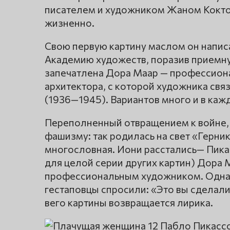
писателем и художником Жаном Кокто. И
жизненно.
Свою первую картину маслом он написал
Академию художеств, поразив приемну
запечатлена Дора Маар — профессиона
архитектора, с которой художника свя
(1936—1945). Вариантов много и в кажд
Переполненный отвращением к войне, 
фашизму: так родилась на свет «Герник
многословная. Иони расстались— Пика
для целой серии других картин) Дора 
профессиональным художником. Одна
гестаповцы спросили: «Это вы сделал
вего картины возвращается лирика.