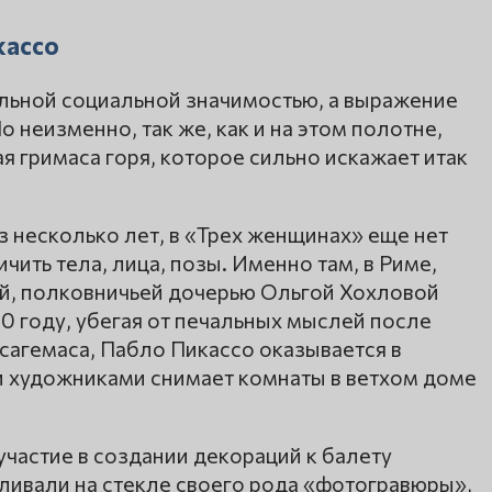
кассо
льной социальной значимостью, а выражение
 неизменно, так же, как и на этом полотне,
я гримаса горя, которое сильно искажает итак
з несколько лет, в «Трех женщинах» еще нет
ить тела, лица, позы. Именно там, в Риме,
й, полковничьей дочерью Ольгой Хохловой
00 году, убегая от печальных мыслей после
сагемаса, Пабло Пикассо оказывается в
и художниками снимает комнаты в ветхом доме
частие в создании декораций к балету
ливали на стекле своего рода «фотогравюры»,