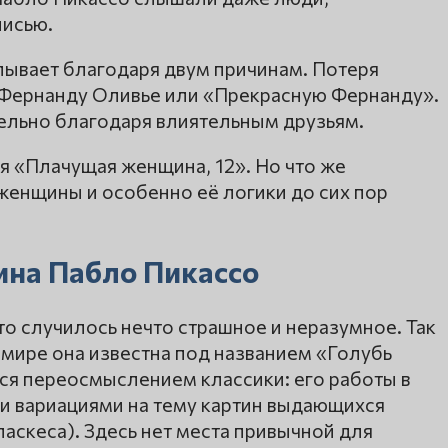
писью.
ывает благодаря двум причинам. Потеря
т Фернанду Оливье или «Прекрасную Фернанду».
ельно благодаря влиятельным друзьям.
я «Плачущая женщина, 12». Но что же
 женщины и особенно её логики до сих пор
на Пабло Пикассо
то случилось нечто страшное и неразумное. Так
м мире она известна под названием «Голубь
ся переосмыслением классики: его работы в
и вариациями на тему картин выдающихся
аскеса). Здесь нет места привычной для