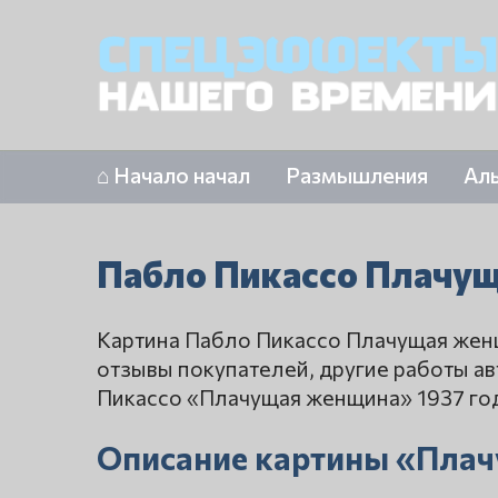
⌂ Начало начал
Размышления
Ал
Пабло Пикассо Плачу
Картина Пабло Пикассо Плачущая женщ
отзывы покупателей, другие работы ав
Пикассо «Плачущая женщина» 1937 го
Описание картины «Пла