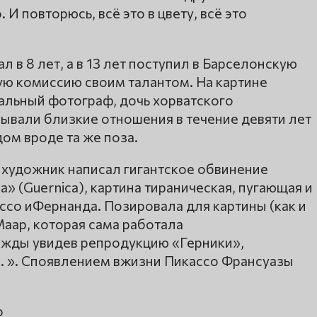
 повторюсь, всё это в цвету, всё это
 в 8 лет, а в 13 лет поступил в Барселонскую
ю комиссию своим талантом. На картине
льный фотограф, дочь хорватского
зывали близкие отношения в течение девяти лет
ом вроде та же поза.
художник написал гигантское обвинение
а» (Guernica), картина тираническая, пугающая и
ссо иФернанда. Позировала для картины (как и
Маар, которая сама работала
жды увидев репродукцию «Герники»,
и. ». Споявлением вжизни Пикассо Франсуазы