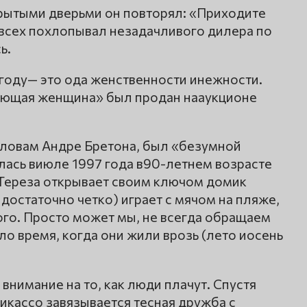
крытыми дверьми он повторял: «Приходите
и всех похлопывал незадачливого дилера по
ь.
году— это ода женственности инежности.
ающая женщина» был продан нааукционе
ословам Андре Бретона, был «безумной
ась виюле 1997 года в90-летнем возрасте
Тереза открывает своим ключом домик
достаточно четко) играет с мячом на пляже,
ого. Просто может мы, не всегда обращаем
ло время, когда они жили врозь (лето иосень
внимание на то, как люди плачут. Спустя
икассо завязывается тесная дружба с