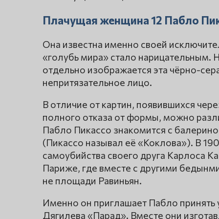
Плачущая женщина 12 Пабло Пи
Она известна именно своей исключите
«голубь мира» стало нарицательным. Но
отдельно изображается эта чёрно-сера
непритязательное лицо.
В отличие от картин, появившихся чере
полного отказа от формы, можно различ
Пабло Пикассо знакомится с балерино
(Пикассо называл её «Коклова»). В 19
самоубийства своего друга Карлоса Ка
Париже, где вместе с другими бедынм
не площади Равиньян.
Именно он приглашает Пабло принять у
Дягилева «Парад». Вместе они изготав