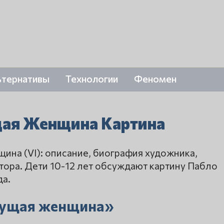
ьтернативы
Технологии
Феномен
щая Женщина Картина
ина (VI): описание, биография художника,
тора. Дети 10-12 лет обсуждают картину Пабло
да.
чущая женщина»