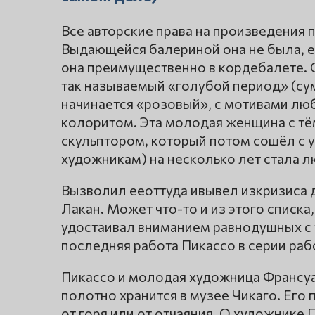
Все авторские права на произведения 
Выдающейся балериной она не была, е
она преимущественно в кордебалете. 
так называемый «голубой период» (сум
начинается «розовый», с мотивами лю
колоритом. Эта молодая женщина с т
скульптором, который потом сошёл с 
художникам) на несколько лет стала л
Вызволил ееоттуда ивывел изкризиса 
Лакан. Может что-то и из этого списка,
удостаивал вниманием равнодушных с т
последняя работа Пикассо в серии рабо
Пикассо и молодая художница Франсуа
полотно хранится в музее Чикаго. Его
от горя или от отчаяния. О художнике