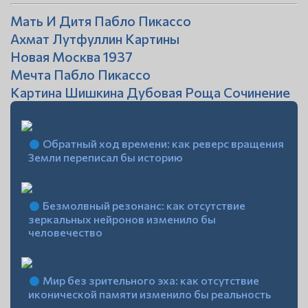
Мать И Дитя Пабло Пикассо
Ахмат Лутфуллин Картины
Новая Москва 1937
Мечта Пабло Пикассо
Картина Шишкина Дубовая Роща Сочинение
Обратный ход времени: как реверс вращения
Земли переписал бы историю
Безмолвный резонанс: как отсутствие
зеркальных нейронов изменило бы
человечество
Мир без зрительного эха: как отсутствие
иконической памяти изменило бы реальность