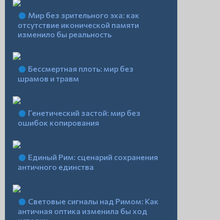
Мир без зрительного эха: как
отсутствие иконической памяти
изменило бы реальность
Бессмертная плоть: мир без
шрамов и травм
Генетический застой: мир без
ошибок копирования
Единый Рим: сценарий сохранения
античного единства
Световые сигналы над Римом: Как
античная оптика изменила бы ход