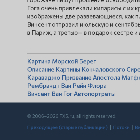
Гога очень привлекали кипарисы с их 
изображены две развевающиеся, как пл
Винсент отправил июльскую и сентябр
в Париж, а третью— в подарок сестре и
Картина Морской Берег
Описание Картины Кончаловского Сире
Караваджо Призвание Апостола Матф
Рембрандт Ван Рейн Флора
Винсент Ван Гог Автопортреты
© 2006–2026 FX5.ru, all rights reserved.
Преходящее (старые публикации)
| ‍
Потоки
| ‍
В