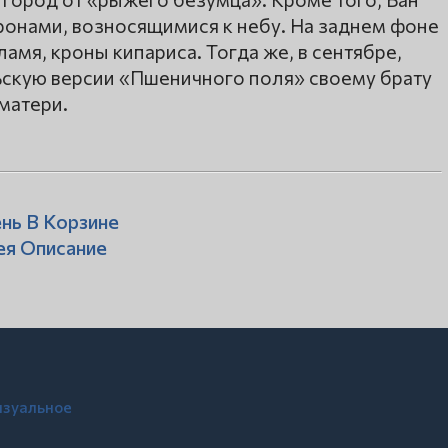
кронами, возносящимися к небу. На заднем фоне
амя, кроны кипариса. Тогда же, в сентябре,
ьскую версии «Пшеничного поля» своему брату
 матери.
нь В Корзине
ея Описание
изуальное