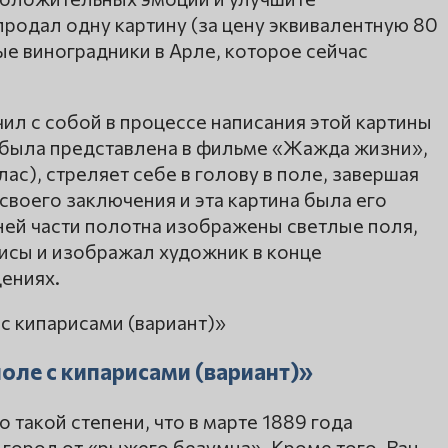
продал одну картину (за цену эквивалентную 80
ые виноградники в Арле, которое сейчас
чил с собой в процессе написания этой картины
 была представлена в фильме «Жажда жизни»,
лас), стреляет себе в голову в поле, завершая
своего заключения и эта картина была его
жней части полотна изображены светлые поля,
исы и изображал художник в конце
ениях.
оле с кипарисами (вариант)»
 такой степени, что в марте 1889 года
город от «рыжего безумца». Кроме того, Ван