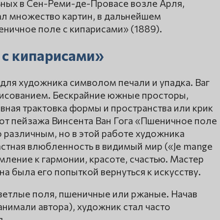
ных в Сен-Реми-де-Провасе возле Арля,
дал множество картин, в дальнейшем
ничное поле с кипарисами» (1889).
 с кипарисами»
 для художника символом печали и упадка. Ваг
 рисованием. Бескрайние южные просторы,
вная трактовка формы и пространства или крик
 от пейзажа Винсента Ван Гога «Пшеничное поле
 различным, но в этой работе художника
растная влюбленность в видимый мир («Je mange
емление к гармонии, красоте, счастью. Мастер
ина была его попыткой вернуться к искусству.
ветлые поля, пшеничные или ржаные. Начав
нимали автора), художник стал часто
я.