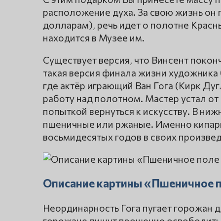
расположение духа. За свою жизнь он 
долларам), речь идет о полотне Красн
находится в Музее им.
Существует версия, что Винсент покон
такая версия финала жизни художника
где актёр играющий Ван Гога (Кирк Дуг
работу над полотном. Мастер устал от 
попыткой вернуться к искусству. В ни
пшеничные или ржаные. Именно кипар
восьмидесятых годов в своих произвед
Описание картины «Пшеничное п
Неординарность Гога пугает горожан до
горожане пишут прошение освободить 