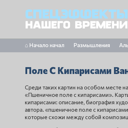
⌂ Начало начал
Размышления
Ал
Поле С Кипарисами Ван
Среди таких картин на особом месте н
«Пшеничное поле с кипарисами». Карти
кипарисами: описание, биография худо
автора. «пшеничное поле с кипарисами»
которые схожи между собой композиц