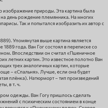
о изображение природы. Эта картина была
а на день рождение племянника. На многих
парисы. Так и попытался изобразить их автор с
889). Упомянутая выше картина является
е 1889 года. Ван Гог состоял в переписке со
еном. Впоследствии он считал «Пшеничное
оих летних картин. Это известное полотно Ван
ющих трех аналогичных картин, которые
роще – «Спальня». Лучше, если она будет
атая плёнка). Натюрморт – тип произведений
, в т. ч.
бором одежды. Ван Гогу пришлось сделать
ожнений с психическим состоянием в конце
 он вернулся к «Пшеничному полю». Скорее