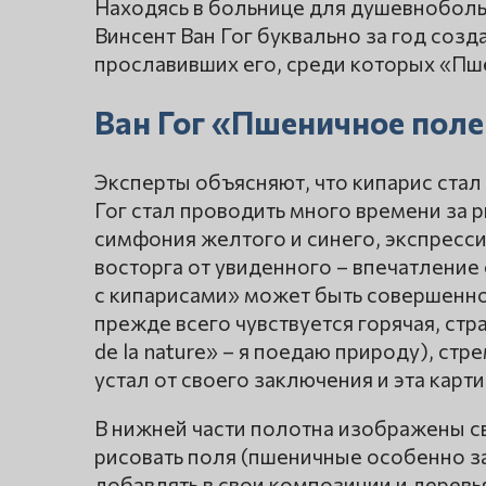
Находясь в больнице для душевноболь
Винсент Ван Гог буквально за год соз
прославивших его, среди которых «Пше
Ван Гог «Пшеничное поле
Эксперты объясняют, что кипарис стал
Гог стал проводить много времени за
симфония желтого и синего, экспресси
восторга от увиденного – впечатление
с кипарисами» может быть совершенно
прежде всего чувствуется горячая, ст
de la nature» – я поедаю природу), стр
устал от своего заключения и эта карт
В нижней части полотна изображены с
рисовать поля (пшеничные особенно за
добавлять в свои композиции и деревь