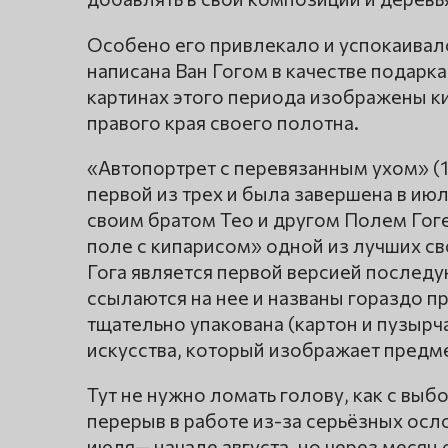
Особено его привлекало и успокаивал
написана Ван Гогом в качестве подарк
картинах этого периода изображены ки
правого края своего полотна.
«Автопортрет с перевязанным ухом» (1
первой из трех и была завершена в июл
своим братом Тео и другом Полем Гог
поле с кипарисом» одной из лучших св
Гога является первой версией последу
ссылаются на нее и названы гораздо п
тщательно упакована (картон и пузырч
искусства, который изображает предметы
Тут не нужно ломать голову, как с вы
перерыв в работе из-за серьёзных осл
июля— начале августа, но через месяц