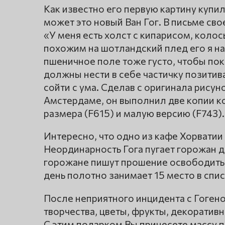
Как известно его первую картину купил
может это новый Ван Гог. В письме сво
«У меня есть холст с кипарисом, коло
похожим на шотландский плед его я на
пшеничное поле тоже густо, чтобы пок
должны нести в себе частичку позитива
сойти с ума. Сделав с оригинала рисун
Амстердаме, он выполнил две копии к
размера (F615) и малую версию (F743).
Интересно, что одно из кафе Хорватии
Неординарность Гога пугает горожан до
горожане пишут прошение освободить 
день полотно занимает 15 место в сп
После неприятного инцидента с Гогено
творчества, цветы, фрукты, декоратив
С этим подарком Вы принесете массу 