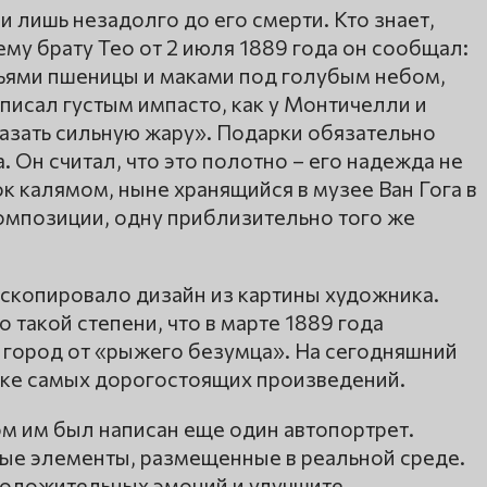
и лишь незадолго до его смерти. Кто знает,
ему брату Тео от 2 июля 1889 года он сообщал:
сьями пшеницы и маками под голубым небом,
писал густым импасто, как у Монтичелли и
азать сильную жару». Подарки обязательно
. Он считал, что это полотно – его надежда не
ок калямом, ныне хранящийся в музее Ван Гога в
омпозиции, одну приблизительно того же
 скопировало дизайн из картины художника.
 такой степени, что в марте 1889 года
город от «рыжего безумца». На сегодняшний
иске самых дорогостоящих произведений.
м им был написан еще один автопортрет.
ные элементы, размещенные в реальной среде.
положительных эмоций и улучшите