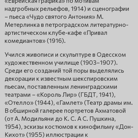
«Еврейская графика» по мотивам
надгробных рельефов, 1914) и сценографии
– пьеса «Чудо святого Антония» М.
Метерлинка в петроградском литературно-
артистическом клубе-кафе «Привал
комедиантов» (1916).
Учился живописи и скульптуре в Одесском
художественном училище (1903–1907).
Среди его созданий той поры выделялись
декорации к известным шекспировским
пьесам, поставленным ленинградскими
театрами – «Король Лир» (ГБДТ, 1941),
«Отелло» (1944), «Гамлет» (Театр драмы им.
В обширной галерее портретов Ахматовой
(от А. Модильяни до К. С. А С. Пушкина,
1954), эскизы костюмов к кинофильму «Дон-
Кихот» (1955) иллюстрации к