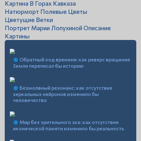
Картина В Горах Кавказа
Натюрморт Полевые Цветы
Цветущие Ветки
Портрет Марии Лопухиной Описание
Картины
Обратный ход времени: как реверс вращения
Земли переписал бы историю
Безмолвный резонанс: как отсутствие
зеркальных нейронов изменило бы
человечество
Мир без зрительного эха: как отсутствие
иконической памяти изменило бы реальность