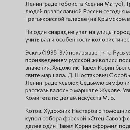
Ленинграде гобоиста Ксении Матус). 
людей православной России сегодня м
Третьяковской галерее (на Крымском в
Ни один снаряд не упал на улицы горо
учитывал и особенности колористичес
Эскиз (1935-37) показывает, что Русь
произведением русской живописи посл
значения. Художник Павел Корин был 
свите маршала. Д. Шостакович С осо
Ленинграде «свою» Седьмую симфонию.
рассказывалось о маршале Жукове. Ув
Комитета по делам искусств М. Б.
Котов. Художник Нестеров с помощни
купол собора фреской «Отец Савоаф с
далее один Павел Корин оформил подк