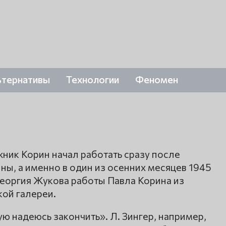
ьтернативы
Технологии
Феномен
ик Корин начал работать сразу после
ы, а именно в один из осенних месяцев 1945
Георгия Жукова работы Павла Корина из
кой галереи.
ую надеюсь закончить». Л. Зингер, например,