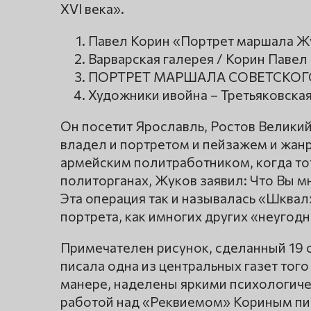
XVI века».
Павел Корин «Портрет маршала Ж
Варварская галерея / Корин Павел
ПОРТРЕТ МАРШАЛА СОВЕТСКОГ
Художники ивойна – Третьяковская
Он посетит Ярославль, Ростов Великий
владел и портретом и пейзажем и жанр
армейским политработником, когда тот
политорганах, Жуков заявил: Что Вы мн
Эта операция так и называлась «Шквал
портрета, как имногих других «неугод
Примечателен рисунок, сделанный 19 о
писала одна из центральных газет тог
манере, наделены яркими психологич
работой над «Реквиемом» Кориным пиш