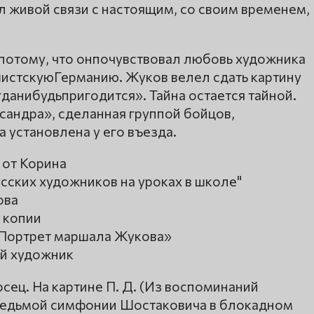
л живой связи с настоящим, со своим временем,
 потому, что онпочувствовал любовь художника
истскуюГерманию. Жуков велел сдать картину
данибудьпригодится». Тайна остается тайной.
сандра», сделанная группой бойцов,
 установлена у его въезда.
 от Корина
усских художников на уроках в школе"
ова
 копии
«Портрет маршала Жукова»
ий художник
ец. На картине П. Д. (Из воспоминаний
Седьмой симфонии Шостаковича в блокадном