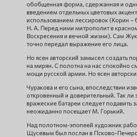
обобщенная форма, сдержанная и одн
введением отдельных цветовых акценто
использованием лессировок (Корин – 
Н. А. Перед ними митрополит в красно
Воскресения и вечной жизни). Сам Жуко
точно передал выражение его лица.
Но ясен авторский замысел создать по
на мирян. С полотна на нас спокойно 
мощи русской армии. Но ясен авторски
Чуракова и его сына, впоследствии из
откровенный и доверительный. Так ли э
вражеские батареи следует подавить за
неожиданно посещает М. Горький.
Над полотном-эпопеей художник работа
Щусевым был послан в Псково-Печерс