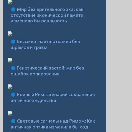
Мир без зрительного эха: как
отсутствие иконической памяти
изменило бы реальность
Бессмертная плоть: мир без
шрамов и травм
Генетический застой: мир без
ошибок копирования
Единый Рим: сценарий сохранения
античного единства
Световые сигналы над Римом: Как
античная оптика изменила бы ход