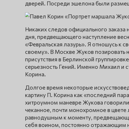
дверей. Посреди эшелона были размеш
Никаких следов официального заказа н
дня, предвещающего наступление весны
«Февральская лазурь». Я отношусь к св
своему». В Москве Жуков позировать 
присутствия в Берлинской группировке 
серьезность Гений. Именно Михаил и с
Корина.
Долгое время некоторые искусствовед
картину П. Корина как «последний пар
хитроумном маневре Жукова говорили 
чеканное, почти монохромное в цвете л
равнодушным к моменту, предвещающем
себя воином, постоянно отражающим 