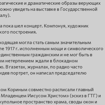
Трагические и драматические образы верующих
ожно увидеть на выставке в Государственной
алу).
да пока шел концерт. Компонуя, художник
кого построения.
 уходящая могла стать самым значительным
е 1917 г. исполненным мощи и символического
единственным гражданским и не мог быть в
бым нетерпением ждали в блокадном
 В газетах, журналах, по радио часто
идев портрет, он написал председателю
ком Кориным совместно расписали главный
 Младенцем Иисусом Христом» (эскиз в ГТГ) и
упольное пространство храма, своды окон и