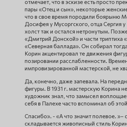
отмечает, что в эскизе есть просто пр
пары «Отец и сын», некоторые женские
что в свое время породили боярыню Мо
Досифея у Мусоргского, отца Сергия 
холст так и остался нетронутым. Позж
«Дмитрий Донской» и части триптиха 
«Северная баллада». Он собирал тогда
Корин акцентировал те движения фигу
позировании расслабленности. Времен
импровизированной мастерской, не хв
Да, конечно, даже запевала. На пере
фигуры. В 1931 г. мастерскую Корина 
художник знал, что замысел воплощает
себя в Палехе часто вспоминал об это
Спасибо». - «А что значит полевое. »–
складывается живописный стиль Корина