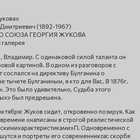
укова»
 Дмитриевич (1892-1967)
О СОЮЗА ГЕОРГИЯ ЖУКОВА
 галерея
, Владимир. С одинаковой силой таланта он
овой картиной. В одном из разговоров с
 сослался на директиву Булганина о
е тычете Булганиным, я кто для Вас. В 1876г.
». Это было удивительно. Судьба этого
ных» был предрешена.
ктября: Жуков сидит, откровенно позируя. Как
о времени «написаны в строгой реалистической
ескимихарактеристиками»П. Одновременно с
утся и портреты его современников: скорбя