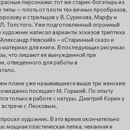
екрасные персонажи: тот же старик-богатырь из
 типы — плоть от плоти тех вечных прообразов,
розову и стрельцов у В. Сурикова, Марфу и
у Л. Толстого. Уже подготовленный огромный
е художник написал варианты эскизов триптиха
«Александр Невский» – «Старинный сказ» и
 материал для книги. В последующих рисунках
ры, что лишают ее вынужденной при
и, отведенного для работы в
атало.
днем плане уже называвшиеся выше три женские
неожиданно посещает М. Горький. По опыту
ся только в работе с натуры. Дмитрий Корин у
й встрече с Лесковым.
 спросил художник. В это время окончательно
: мощная пластическая лепка, чеканная и