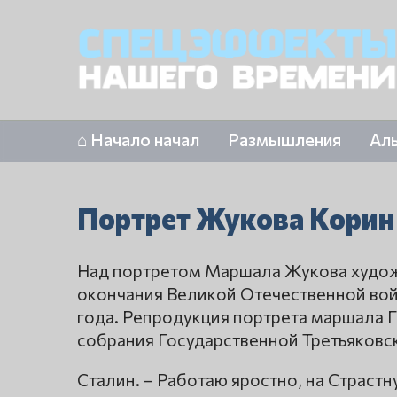
⌂ Начало начал
Размышления
Ал
Портрет Жукова Корин
Над портретом Маршала Жукова художн
окончания Великой Отечественной войн
года. Репродукция портрета маршала 
собрания Государственной Третьяковс
Сталин. – Работаю яростно, на Страстн