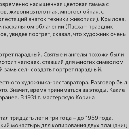
овременно насыщенная цветовая гамма с
в, живопись плотная, многослойная, с
блестящий знаток техники живописи). Крылова,
м пасхальном облачении (Пасха – праздник
в, увидев портрет, сказал, что художник очень
ртрет парадный. Святые и ангелы похожи были
смотрит человек, ставший для многих символом
й замысел- создать портрет парадный.
вестного художника-реставратора. Разговор был
то. Значит, время приниматься за этюды. Какие
ранее. В 1931 г. мастерскую Корина
л тридцать лет и три года – до 1959 года.
кий монастырь для копирования двух плащаниц