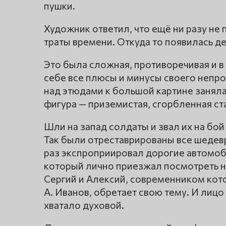
пушки.
Художник ответил, что ещё ни разу не 
траты времени. Откуда то появилась д
Это была сложная, противоречивая и в
себе все плюсы и минусы своего непро
над этюдами к большой картине заняла
фигура — приземистая, сгорбленная с
Шли на запад солдаты и звал их на бо
Так были отреставрированы все шедевр
раз экспроприировал дорогие автомоб
который лично приезжал посмотреть на 
Сергий и Алексий, современником котор
А. Иванов, обретает свою тему. И лиц
хватало духовой.