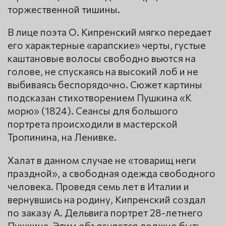
торжественной тишины.
В лице поэта О. Кипренский мягко передает
его характерные «арапские» черты, густые
каштановые волосы свободно вьются на
голове, не спускаясь на высокий лоб и не
выбиваясь беспорядочно. Сюжет картины
подсказан стихотворением Пушкина «К
морю» (1824). Сеансы для большого
портрета происходили в мастерской
Тропинина, на Ленивке.
Халат в данном случае не «товарищ неги
праздной», а свободная одежда свободного
человека. Проведя семь лет в Италии и
вернувшись на родину, Кипренский создал
по заказу А. Дельвига портрет 28-летнего
Пушкина. Этим объясняется должно быть,