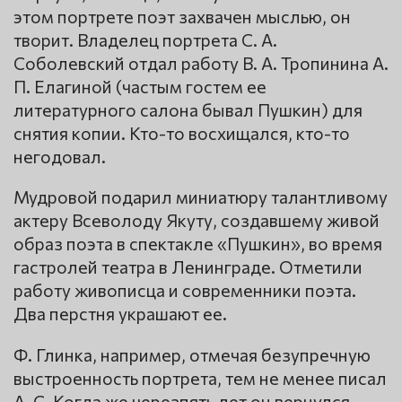
этом портрете поэт захвачен мыслью, он
творит. Владелец портрета С. А.
Соболевский отдал работу В. А. Тропинина А.
П. Елагиной (частым гостем ее
литературного салона бывал Пушкин) для
снятия копии. Кто-то восхищался, кто-то
негодовал.
Мудровой подарил миниатюру талантливому
актеру Всеволоду Якуту, создавшему живой
образ поэта в спектакле «Пушкин», во время
гастролей театра в Ленинграде. Отметили
работу живописца и современники поэта.
Два перстня украшают ее.
Ф. Глинка, например, отмечая безупречную
выстроенность портрета, тем не менее писал
А. С. Когда же черезпять лет он вернулся