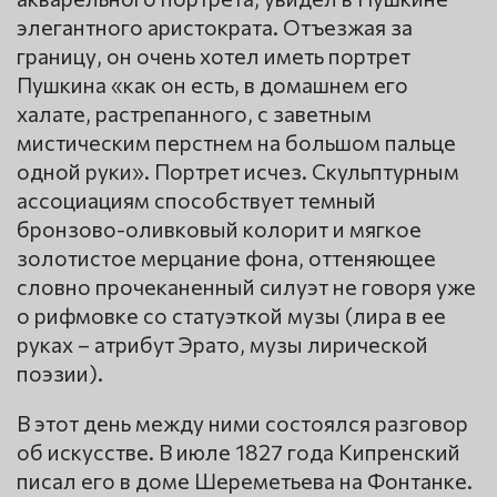
элегантного аристократа. Отъезжая за
границу, он очень хотел иметь портрет
Пушкина «как он есть, в домашнем его
халате, растрепанного, с заветным
мистическим перстнем на большом пальце
одной руки». Портрет исчез. Скульптурным
ассоциациям способствует темный
бронзово-оливковый колорит и мягкое
золотистое мерцание фона, оттеняющее
словно прочеканенный силуэт не говоря уже
о рифмовке со статуэткой музы (лира в ее
руках – атрибут Эрато, музы лирической
поэзии).
В этот день между ними состоялся разговор
об искусстве. В июле 1827 года Кипренский
писал его в доме Шереметьева на Фонтанке.