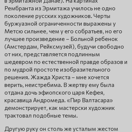
в эрмитажной Данае). На картинах
Рембранта из Эрмитажа училось не одно
поколение русских художников. Черты
буржуазной ограниченности выражены у
Метсю сильнее, чем у его собратьев, но его
лучшее произведение – Больной ребенок
(Амстердам, Рейксмузей), будучи свободно
от них, представляется подлинным
шедевром по естественной правде образов и
по мудрой простоте изобразительного
решения. Жажда Христа – мне хочется
верить, неистребима. В жертву ему была
отдана дочь эфиопского царя Кефея,
красавица Андромеда. «Пир Валтасара»
демонстрирует, как мастерски художник
трактовал подобные темы.
Другую руку он столь же усталым жестом