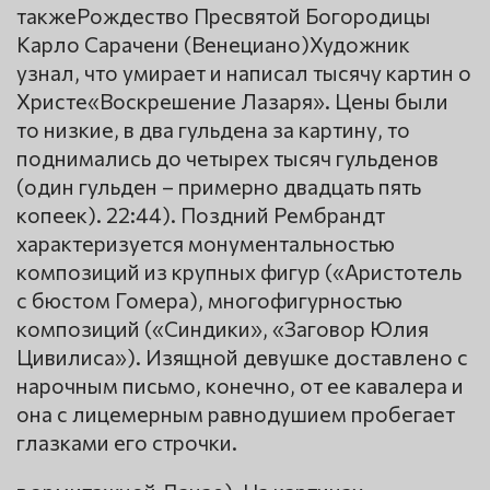
такжеРождество Пресвятой Богородицы
Карло Сарачени (Венециано)Художник
узнал, что умирает и написал тысячу картин о
Христе«Воскрешение Лазаря». Цены были
то низкие, в два гульдена за картину, то
поднимались до четырех тысяч гульденов
(один гульден – примерно двадцать пять
копеек). 22:44). Поздний Рембрандт
характеризуется монументальностью
композиций из крупных фигур («Аристотель
с бюстом Гомера), многофигурностью
композиций («Синдики», «Заговор Юлия
Цивилиса»). Изящной девушке доставлено с
нарочным письмо, конечно, от ее кавалера и
она с лицемерным равнодушием пробегает
глазками его строчки.