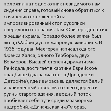
положил на подлокотник невидимого нам
сидения справа, готовый снова обратиться к
сочинению положенной на
импровизированный стол рукописи
очередного послания. Там Юпитер сделал их
жрецами храма. Гораздо более важен был
вклад Фабрициуса в жанровую живопись. В
1935 году ван Меегерен написал одного
Франса Халса, одного Терборха, двух
Вермеров. Высшей степени драматизма
Рейсдаль достигает в картине Еврейское
кладбище (два варианта – в Дрездене и
Детройте), где из мрака выделяются белый
искривленный ствол высохшего дерева и
руины старого здания, а водный поток
пробивает себе путь среди мраморных
надгробий. «Даная», как и «Флора»,