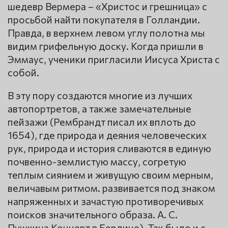
шедевр Вермера – «Христос и грешница» с
просьбой найти покупателя в Голландии.
Правда, в верхнем левом углу полотна мы
видим грифельную доску. Когда пришли в
Эммаус, ученики пригласили Иисуса Христа с
собой.
В эту пору создаются многие из лучших
автопортретов, а также замечательные
пейзажи (Рембрандт писал их вплоть до
1654), где природа и деяния человеческих
рук, природа и история сливаются в единую
почвенно-землистую массу, согретую
теплым сиянием и живущую своим мерным,
величавым ритмом. развивается под знаком
напряженных и зачастую противоречивых
поисков значительного образа. А. С.
Пушкина Концерт в Берлине). Так было и с