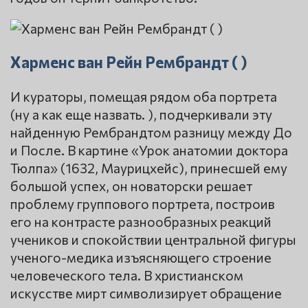
Харменс ван Рейн Рембрандт ( )
И кураторы, помещая рядом оба портрета
(ну а как еще назвать. ), подчеркивали эту
найденную Рембрандтом разницу между До
и После. В картине «Урок анатомии доктора
Тюлпа» (1632, Маурицхейс), принесшей ему
большой успех, он новаторски решает
проблему группового портрета, построив
его на контрасте разнообразных реакций
учеников и спокойствии центральной фигуры
ученого-медика изъясняющего строение
человеческого тела. В христианском
искусстве мирт символизирует обращение