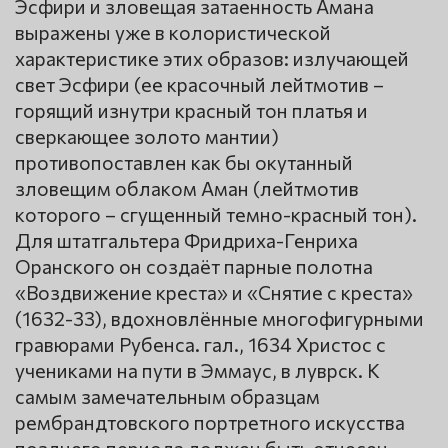
Эсфири и зловещая затаенность Амана
выражены уже в колористической
характеристике этих образов: излучающей
свет Эсфири (ее красочный лейтмотив –
горящий изнутри красный тон платья и
сверкающее золото мантии)
противопоставлен как бы окутанный
зловещим облаком Аман (лейтмотив
которого – сгущенный темно-красный тон).
Для штатгальтера Фридриха-Генриха
Оранского он создаёт парные полотна
«Воздвижение креста» и «Снятие с креста»
(1632-33), вдохновлённые многофигурными
гравюрами Рубенса. гал., 1634 Христос с
учениками на пути в Эммаус, в луврск. К
самым замечательным образцам
рембрандтовского портретного искусства
позднего периода должен быть отнесен