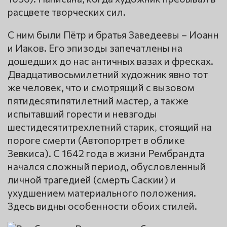
расцвете творческих сил.
С ним были Пётр и братья Заведеевы – Иоанн
и Иаков. Его эпизоды запечатлены на
дошедших до нас античных вазах и фресках.
Двадцативосьмилетний художник явно тот
же человек, что и смотрящий с вызовом
пятидесятипятилетний мастер, а также
испытавший горести и невзгоды
шестидесятитрехлетний старик, стоящий на
пороге смерти (Автопортрет в облике
Зевкиса). С 1642 года в жизни Рембрандта
начался сложный период, обусловленный
личной трагедией (смерть Саскии) и
ухудшением материального положения.
Здесь видны особенности обоих стилей.