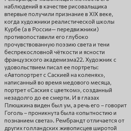
наблюдений в качестве рисовальщика
впервые получили признание в XIX веке,
когда художники реалистической школы
Курбе (а в России— передвижники)
противопоставили его глубоко
прочувствованную поэзию света и тени
беспрекословной чёткости и ясности
французского академизма22. Художник с
удовольствием писал ее портреты:
«Автопортрет с Саскией на коленях»,
написанный во время медового месяца,
портрет «Саския с цветком», созданный
незадолго до ее смерти. И в глазах
Плюшкина виден был ум, а речь его – говорит
Гоголь – проникнута была «опытностию и
познанием света». Рембрандт отличается от
других голландских живописцев широтой