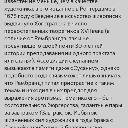
известен не меньше, чем в качестве
художника, а его изданное в Роттердаме в
1678 году «Введение в искусство живописи»
выдвинуло Хогстратена в число
первостепенных теоретиков XVII века (в
отличие от Рембрандта, так и не
посвятившего своей почти 30-летней
истории преподавания ни одного трактата
или статьи). Ассоциации с купанием
вызывают в памяти даже «Сусанну», однако
подобного рода связь может лишь означать,
что Рембрандт питал пристрастие к таким
темам и находил в них предлог для
выражения эротизма. Тематика его – быт
состоятельного бюргерства, галантные пары
за завтраком (Завтрак, ок. Избыток
жизненных сил художника в годы брака с
Саскией с наибольшей бравурностью