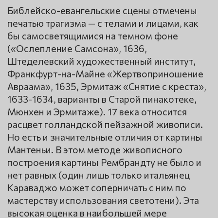
Библейско-евангельские сцены отмечены
печатью трагизма — с телами и лицами, как
бы самосветящимися на темном фоне
(«Ослепление Самсона», 1636,
Штеделевский художественный институт,
Франкфурт-на-Майне «Жертвоприношение
Авраама», 1635, Эрмитаж «Снятие с креста»,
1633-1634, варианты в Старой пинакотеке,
Мюнхен и Эрмитаже). 17 века относится
расцвет голландской пейзажной живописи.
Но есть и значительные отличия от картины
Мантеньи. В этом методе живописного
построения картины Рембрандту не было и
нет равных (один лишь только итальянец
Караваджо может соперничать с ним по
мастерству использования светотени). Эта
высокая оценка в наибольшей мере