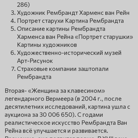
286)
Художник Рембрандт Харменс ван Рейн
Портрет старухи Картина Рембрандта
Описание картины Рембрандта
Харменса ван Рейна «Портрет старушки»
Картины художников
Художественно-исторический музей
Арт-Рисунок
Страховые компании заштопали
Рембрандта
Вторая- «Женщина за клавесином»
легендарного Вермeeра (в 2004 г., после
десятилетних исследований, картина ушла с
аукциона за 30 006 650). С годами
реалистическое искусство Рембрандта Ван
Рейна всё улучшается и развивается.