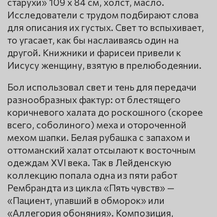
старухи» 109 x 84 см, холст, масло.
Исследователи с трудом подбирают слова
для описания их густых. Свет то вспыхивает,
то угасает, как бы наслаиваясь один на
другой. Книжники и фарисеи привели к
Иисусу женщину, взятую в прелюбодеянии.
Бол использовал свет и тень для передачи
разнообразных фактур: от блестящего
коричневого халата до роскошного (скорее
всего, соболиного) меха и отороченной
мехом шапки. Белая рубашка с запахом и
оттоманский халат отсылают к восточным
одеждам XVI века. Так в Лейденскую
коллекцию попала одна из пяти работ
Рембрандта из цикла «Пять чувств» —
«Пациент, упавший в обморок» или
«Аллегория обоняния». Композиция,