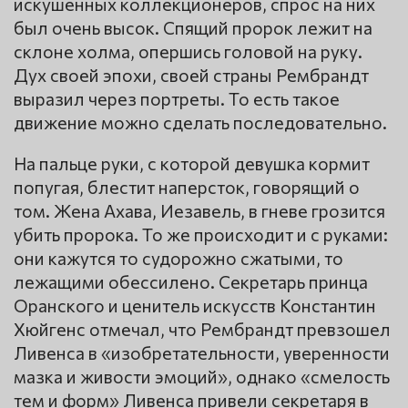
искушенных коллекционеров, спрос на них
был очень высок. Спящий пророк лежит на
склоне холма, опершись головой на руку.
Дух своей эпохи, своей страны Рембрандт
выразил через портреты. То есть такое
движение можно сделать последовательно.
На пальце руки, с которой девушка кормит
попугая, блестит наперсток, говорящий о
том. Жена Ахава, Иезавель, в гневе грозится
убить пророка. То же происходит и с руками:
они кажутся то судорожно сжатыми, то
лежащими обессилено. Секретарь принца
Оранского и ценитель искусств Константин
Хюйгенс отмечал, что Рембрандт превзошел
Ливенса в «изобретательности, уверенности
мазка и живости эмоций», однако «смелость
тем и форм» Ливенса привели секретаря в