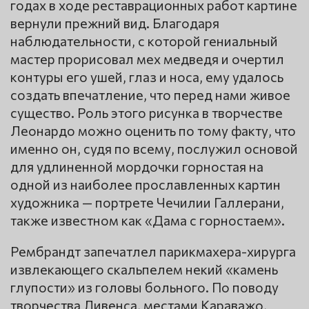
годах в ходе реставрационных работ картине
вернули прежний вид. Благодаря
наблюдательности, с которой гениальный
мастер прорисовал мех медведя и очертил
контуры его ушей, глаз и носа, ему удалось
создать впечатление, что перед нами живое
существо. Роль этого рисунка в творчестве
Леонардо можно оценить по тому факту, что
именно он, судя по всему, послужил основой
для удлиненной мордочки горностая на
одной из наиболее прославленных картин
художника — портрете Чечилии Галлерани,
также известном как «Дама с горностаем».
Рембрандт запечатлел парикмахера-хирурга
извлекающего скальпелем некий «камень
глупости» из головы больного. По поводу
творчества Ливенса, местами Караважо,