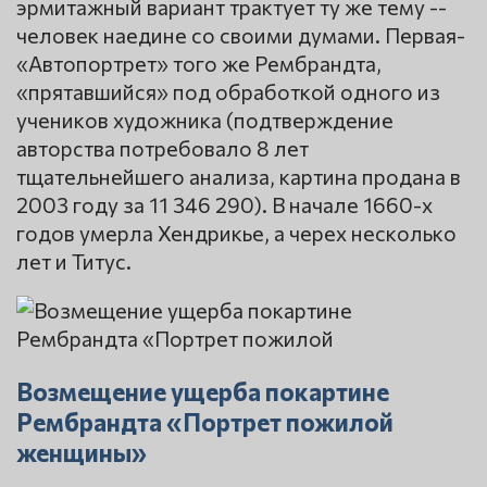
эрмитажный вариант трактует ту же тему --
человек наедине со своими думами. Первая-
«Автопортрет» того же Рембрандта,
«прятавшийся» под обработкой одного из
учеников художника (подтверждение
авторства потребовало 8 лет
тщательнейшего анализа, картина продана в
2003 году за 11 346 290). В начале 1660-х
годов умерла Хендрикье, а черех несколько
лет и Титус.
Возмещение ущерба покартине
Рембрандта «Портрет пожилой
женщины»