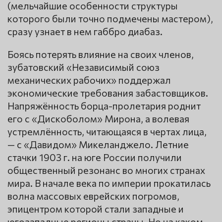
(мельчайшие особенности структуры
которого были точно подмечены мастером),
сразу узнает в нем габбро диабаз.
Боясь потерять влияние на своих членов,
зубатовский «Независимый союз
механических рабочих» поддержал
экономические требования забастовщиков.
Напряжённость борца-пролетария роднит
его с «Дискоболом» Мирона, а волевая
устремлённость, читающаяся в чертах лица,
— с «Давидом» Микеланджело. Летние
стачки 1903 г. на юге России получили
общественный резонанс во многих странах
мира. В начале века по империи прокатилась
волна массовых еврейских погромов,
эпицентром которой стали западные и
югозападные регионы страны. Но на каком