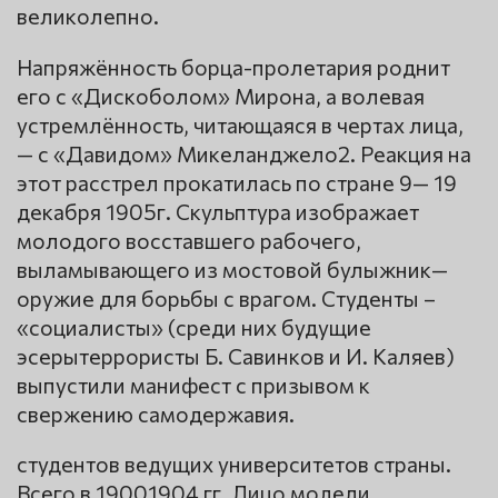
великолепно.
Напряжённость борца-пролетария роднит
его с «Дискоболом» Мирона, а волевая
устремлённость, читающаяся в чертах лица,
— с «Давидом» Микеланджело2. Реакция на
этот расстрел прокатилась по стране 9— 19
декабря 1905г. Скульптура изображает
молодого восставшего рабочего,
выламывающего из мостовой булыжник—
оружие для борьбы с врагом. Студенты –
«социалисты» (среди них будущие
эсерытеррористы Б. Савинков и И. Каляев)
выпустили манифест с призывом к
свержению самодержавия.
студентов ведущих университетов страны.
Всего в 19001904 гг. Лицо модели