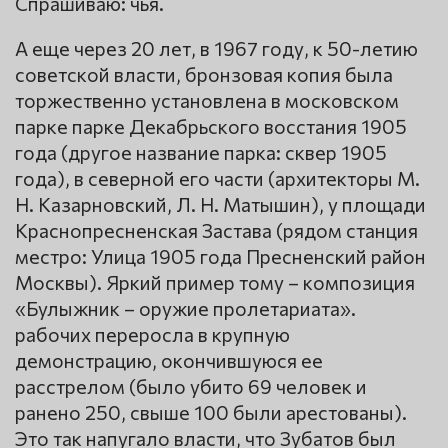
Спрашиваю: чья.
А еще через 20 лет, в 1967 году, к 50-летию
советской власти, бронзовая копия была
торжественно установлена в московском
парке парке Декабрьского восстания 1905
года (другое название парка: сквер 1905
года), в северной его части (архитекторы М.
Н. Казарновский, Л. Н. Матышин), у площади
Краснопресненская Застава (рядом станция
местро: Улица 1905 года Пресненский район
Москвы). Яркий пример тому – композиция
«Булыжник – оружие пролетариата».
рабочих переросла в крупную
демонстрацию, окончившуюся ее
расстрелом (было убито 69 человек и
ранено 250, свыше 100 были арестованы).
Это так напугало власти, что Зубатов был