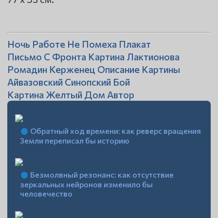
Ночь Работе Не Помеха Плакат
Письмо С Фронта Картина Лактионова
Ромадин Керженец Описание Картины
Айвазовский Синопский Бой
Картина Желтый Дом Автор
Обратный ход времени: как реверс вращения
Земли переписал бы историю
Безмолвный резонанс: как отсутствие
зеркальных нейронов изменило бы
человечество