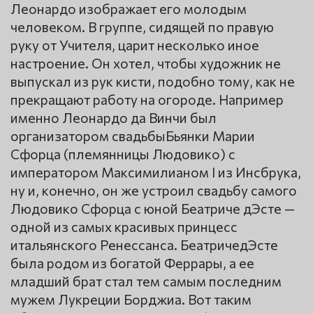
Леонардо изображает его молодым
человеком. В группе, сидящей по правую
руку от Учителя, царит несколько иное
настроение. Он хотел, чтобы художник не
выпускал из рук кисти, подобно тому, как не
прекращают работу на огороде. Например
именно Леонардо да Винчи был
организатором свадьбыБьянки Марии
Сфорца (племянницы Людовико) с
императором Максимилианом I из Инсбрука,
ну и, конечно, он же устроил свадьбу самого
Людовико Сфорца с юной Беатриче дЭсте —
одной из самых красивых принцесс
итальянского Ренессанса. БеатричедЭсте
была родом из богатой Феррары, а ее
младший брат стал тем самым последним
мужем Лукреции Борджиа. Вот таким