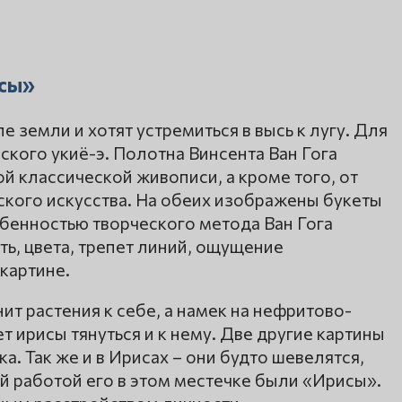
исы»
 земли и хотят устремиться в высь к лугу. Для
кого укиё-э. Полотна Винсента Ван Гога
й классической живописи, а кроме того, от
кого искусства. На обеих изображены букеты
обенностью творческого метода Ван Гога
ть, цвета, трепет линий, ощущение
картине.
ит растения к себе, а намек на нефритово-
т ирисы тянуться и к нему. Две другие картины
а. Так же и в Ирисах – они будто шевелятся,
й работой его в этом местечке были «Ирисы».