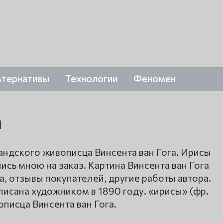
ьтернативы
Технологии
Феномен
ы
ландского живописца Винсента ван Гога. Ирисы
ись мною на заказ. Картина Винсента ван Гога
, отзывы покупателей, другие работы автора.
писана художником в 1890 году. «ирисы» (фр.
описца Винсента ван Гога.