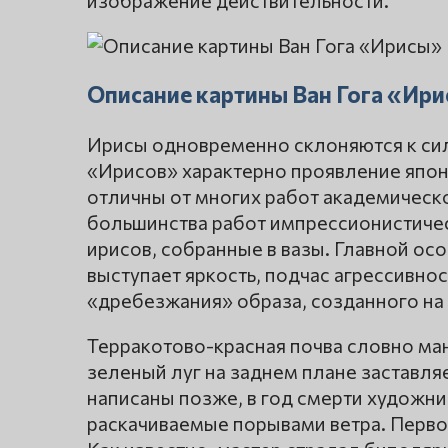
Описание картины Ван Гога «Ир
Ирисы одновременно склоняются к силе
«Ирисов» характерно проявление японс
отличны от многих работ академическо
большинства работ импрессионистичес
ирисов, собранные в вазы. Главной ос
выступает яркость, подчас агрессивнос
«дребезжания» образа, созданного на 
Терракотово-красная почва словно ман
зеленый луг на заднем плане заставляе
написаны позже, в год смерти художник
раскачиваемые порывами ветра. Перво