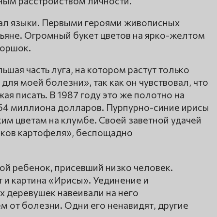
рным расстройством личности.
ал языки. Первыми героями живописных
тьяне. Огромный букет цветов на ярко-желтом
горшок.
шая часть луга, на котором растут только
для моей болезни», так как он чувствовал, что
ая писать. В 1987 году это же полотно на
 54 миллиона долларов. Пурпурно-синие ирисы
ким цветам на клумбе. Своей заветной удачей
доков картофеля», беспощадно
ой ребенок, присевший низко человек.
 и картина «Ирисы». Уединение и
х деревушек навеивали на него
 от болезни. Одни его ненавидят, другие