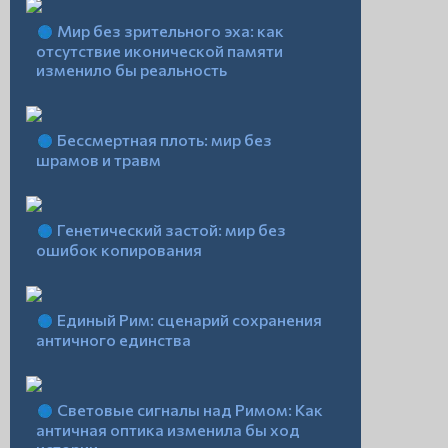
Мир без зрительного эха: как
отсутствие иконической памяти
изменило бы реальность
Бессмертная плоть: мир без
шрамов и травм
Генетический застой: мир без
ошибок копирования
Единый Рим: сценарий сохранения
античного единства
Световые сигналы над Римом: Как
античная оптика изменила бы ход