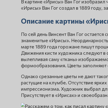
В картине «Ирисы» Ван Гог изобразил 
«Ирисы» Ван Гог создал в 1889 году, за
Описание картины «Ирис
По сей день Винсент Ван Гог остается
знаменитые «Ирисы». Неординарность Г
марте 1889 года горожане пишут прош
Движения кисти художника следуют в 
вылепливая саму «ткань» изображаем
формообразования. Цветы заполняют с
Однако срезанные цветы не дают тако
растущие на клумбе. Отсутствие ярких 
импрессионизма. Художник выбрал для
Присутствует в «Ирисах» и своеобразн