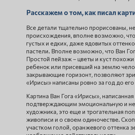
Расскажем о том, как писал карт
Все детали тщательно прорисованы, н
происхождения, вполне возможно, что 
густых и едких, даже ядовитых оттен
пастели. Вполне возможно, что Ван Го
Простой пейзаж – цветы и куст похожи 
ребенок или присевший на землю чело
закрывающие горизонт, позволяют зрит
«Ирисы» написаны ровно за год до его
Картина Ван Гога «Ирисы», написанная 
подтверждающим эмоциональную и не
художника, это еще и трогательная поп
живописи и о своем одиночестве. Ско
участком голой, оранжевого оттенка зе
изображение действительности.