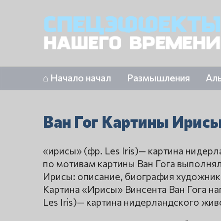
⌂ Начало начал
Размышления
Ал
Ван Гог Картины Ирис
«ирисы» (фр. Les Iris)— картина нидер
по мотивам картины Ван Гога выполнял
Ирисы: описание, биография художника
Картина «Ирисы» Винсента Ван Гога на
Les Iris)— картина нидерландского жив