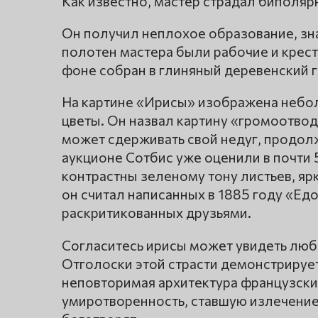
Как известно, мастер страдал биполя
Он получил неплохое образование, зн
полотен мастера были рабочие и крес
фоне собран в глиняный деревенский 
На картине «Ирисы» изображена неболь
цветы. Он назвал картину «громоотвод 
может сдерживать свой недуг, продолж
аукционе Сотбис уже оценили в почти
контрастны зеленому тону листьев, яр
он считал написанных в 1885 году «Е
раскритикованных друзьями.
Согласитесь ирисы может увидеть люб
Отголоски этой страсти демонстрирует
неповторимая архитектура французски
умиротворенность, ставшую излечением