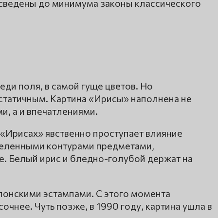
, сведены до минимума законы классического
еди поля, в самой гуще цветов. Но
статичным. Картина «Ирисы» наполнена не
, а и впечатлениями.
 «Ирисах» явственно проступает влияние
деленными контурами предметами,
. Белый ирис и бледно-голубой держат на
понскими эстампами. С этого момента
очнее. Чуть позже, в 1990 году, картина ушла в