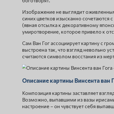
боготворят.
Изображение не выглядит оживленным
синих цветков изысканно сочетаются
(явная отсылка к декоративному япон
умиротворение, которое привело к от
Сам Ван Гог ассоциирует картину с г
выстроена так, что взгляд невольно ус
считаются символом восстания из мерт
Описание картины Винсента ван 
Композиция картины заставляет взгляд
Возможно, выпавшими из вазы ирисами
настроение – он чувствует себя выпав