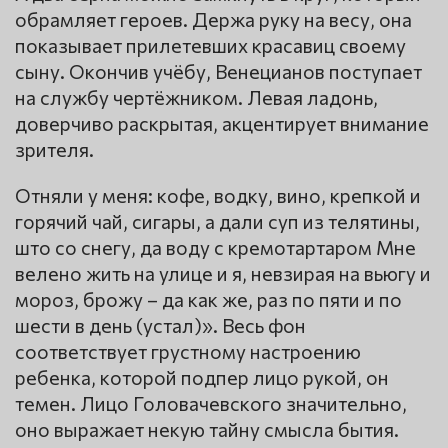
обрамляет героев. Держа руку на весу, она
показывает прилетевших красавиц своему
сыну. Окончив учёбу, Венецианов поступает
на службу чертёжником. Левая ладонь,
доверчиво раскрытая, акцентирует внимание
зрителя.
Отняли у меня: кофе, водку, вино, крепкой и
горячий чай, сигары, а дали суп из телятины,
што со снегу, да воду с кремотартаром Мне
велено жить на улице и я, невзирая на вьюгу и
мороз, брожу – да как же, раз по пяти и по
шести в день (устал)». Весь фон
соответствует грустному настроению
ребенка, которой подпер лицо рукой, он
темен. Лицо Головачевского значительно,
оно выражает некую тайну смысла бытия.