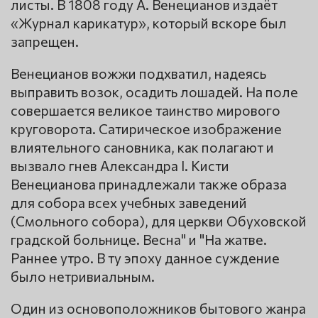
листы. В 1808 году А. Венецианов издаёт
«Журнал карикатур», который вскоре был
запрещен.
Венецианов вожжи подхватил, надеясь
выправить возок, осадить лошадей. На поле
совершается великое таинство мирового
круговорота. Сатирическое изображение
влиятельного сановника, как полагают и
вызвало гнев Александра I. Кисти
Венецианова принадлежали также образа
для собора всех учебных заведений
(Смольного собора), для церкви Обуховской
градской больнице. Весна" и "На жатве.
Раннее утро. В ту эпоху данное суждение
было нетривиальным.
Один из основоположников бытового жанра