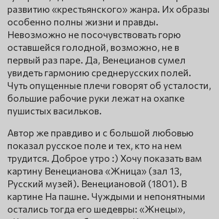
развитию «крестьянского» жанра. Их образы
особенно полны жизни и правды.
Невозможно не посочувствовать горю
оставшейся голодной, возможно, не в
первый раз паре. Да, Венецианов сумел
увидеть гармонию среднерусских полей.
Чуть опущенные плечи говорят об усталости,
большие рабочие руки лежат на охапке
пушистых васильков.
Автор же правдиво и с большой любовью
показал русское поле и тех, кто на нем
трудится. Доброе утро :) Хочу показать вам
картину Венецианова «Жница» (зал 13,
Русский музей). Венециановой (1801). В
картине На пашне. Чуждыми и непонятными
остались тогда его шедевры: «Жнецы»,