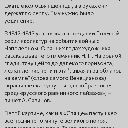
сжатые колосья пшеницы, а в руках они
держат по серпу. Ему нужно было
уединение.
В 1812-1813 участвовал в создании большой
серии карикатур на события войны с
Наполеоном. О ранних годах художника
рассказывает его племянник Н. П. На ровной
глади, тянущейся до далекого горизонта,
лежат легкие тени и эта "живая игра облаков
на земле" (слова самого Венецианова)
скрашивает кажущуюся однообразность
среднерусского равнинного пейзажа», –
пишет А. Савинов.
В этой картине, как и в «Спящем пастушке»
все подчинено минуте великого покоя,
разлитого в природе. Такое достоинство и