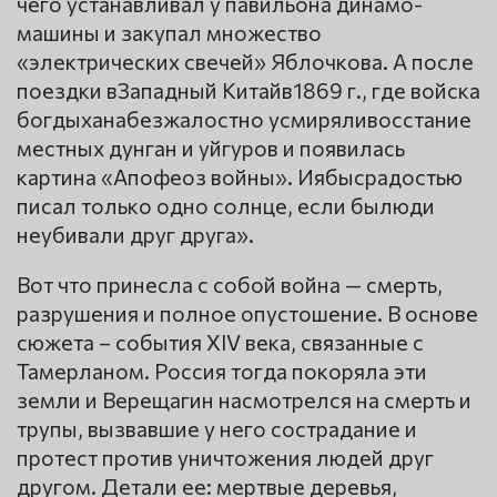
чего устанавливал у павильона динамо-
машины и закупал множество
«электрических свечей» Яблочкова. А после
поездки вЗападный Китайв1869 г., где войска
богдыханабезжалостно усмиряливосстание
местных дунган и уйгуров и появилась
картина «Апофеоз войны». Иябысрадостью
писал только одно солнце, если былюди
неубивали друг друга».
Вот что принесла с собой война — смерть,
разрушения и полное опустошение. В основе
сюжета – события XIV века, связанные с
Тамерланом. Россия тогда покоряла эти
земли и Верещагин насмотрелся на смерть и
трупы, вызвавшие у него сострадание и
протест против уничтожения людей друг
другом. Детали ее: мертвые деревья,