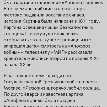
была картина-откровение «Апофеоз войны».
В то время английские колонизаторы
жестоко подавили восстание сипаев.
история Картина была написана в 1871 году.
Картина освещена ярким безжалостным
солнцем. Почему художник решил
отобразить столь жуткое зрелище и кто
запрещал детям смотреть на «Апофеоз
войны» – телеканалу «МИР» рассказала
хранитель живописи второй половины ХIХ-
начала ХХ вв.
В настоящее время находится в
Государственной Третьяковской галерее в
Москве. «Явсюжизнь горячо любил солнце.
По другой версии известная картина
«Апофеоз войны» была создана
Верещагиным под впечатлением рассказа о