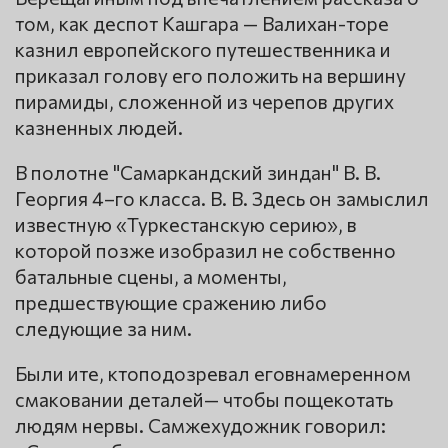
том, как деспот Кашгара — Валихан-торе
казнил европейского путешественника и
приказал голову его положить на вершину
пирамиды, сложенной из черепов других
казненных людей.
В полотне "Самаркандский зиндан" В. В.
Георгия 4–го класса. В. В. Здесь он замыслил
известную «Туркестанскую серию», в
которой позже изобразил не собственно
батальные сцены, а моменты,
предшествующие сражению либо
следующие за ним.
Были ите, ктоподозревал еговнамеренном
смаковании деталей— чтобы пощекотать
людям нервы. Самжехудожник говорил: