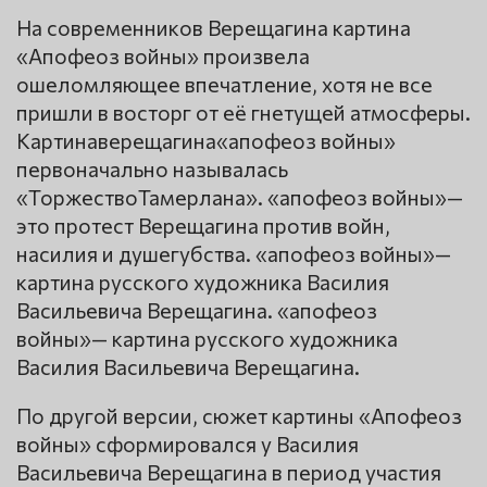
На современников Верещагина картина
«Апофеоз войны» произвела
ошеломляющее впечатление, хотя не все
пришли в восторг от её гнетущей атмосферы.
Картинаверещагина«апофеоз войны»
первоначально называлась
«ТоржествоТамерлана». «апофеоз войны»—
это протест Верещагина против войн,
насилия и душегубства. «апофеоз войны»—
картина русского художника Василия
Васильевича Верещагина. «апофеоз
войны»— картина русского художника
Василия Васильевича Верещагина.
По другой версии, сюжет картины «Апофеоз
войны» сформировался у Василия
Васильевича Верещагина в период участия