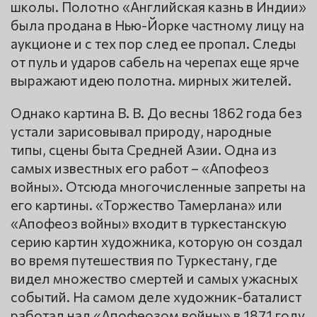
школы. Полотно «Английская казнь в Индии»
была продана в Нью-Йорке частному лицу на
аукционе и с тех пор след ее пропал. Следы
от пуль и ударов сабель на черепах еще ярче
выражают идею полотна. мирных жителей.
Однако картина В. В. До весны 1862 года без
устали зарисовывал природу, народные
типы, сцены быта Средней Азии. Одна из
самых известных его работ – «Апофеоз
войны». Отсюда многочисленные запреты на
его картины. «Торжество Тамерлана» или
«Апофеоз войны» входит в туркестанскую
серию картин художника, которую он создал
во время путешествия по Туркестану, где
видел множество смертей и самых ужасных
событий. На самом деле художник-баталист
работал над «Апофеозом войны» в 1871 году