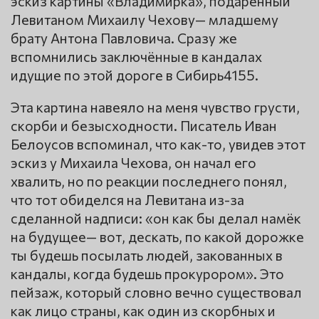
эскиз картины «Владимирка», подаренный
Левитаном Михаилу Чехову— младшему
брату Антона Павловича. Сразу же
вспомнились заключённые в кандалах
идущие по этой дороге в Сибирь4155.
Эта картина навеяло на меня чувство грусти,
скорби и безысходности. Писатель Иван
Белоусов вспоминал, что как-то, увидев этот
эскиз у Михаила Чехова, он начал его
хвалить, но по реакции последнего понял,
что тот обиделся на Левитана из-за
сделанной надписи: «он как бы делал намёк
на будущее— вот, дескать, по какой дорожке
ты будешь посылать людей, закованных в
кандалы, когда будешь прокурором». Это
пейзаж, который словно вечно существовал
как лицо страны, как один из скорбных и