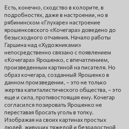
Есть, конечно, сходство в колорите, в
подробностях, даже в настроении, но в
рябининском «Глухаре» настроение
ярошенковского «Кочегара» доведено до
безысходного отчаяния. Начало работы
Гаршина над «Художниками»
непосредственно связано с появлением
«Кочегара» Ярошенко, с впечатлением,
произведенным картиной на писателя. Но
образ кочегара, созданный Ярошенко в
данном произведении, – это не только
жертва капиталистического общества, – это
еще и сила, противостоящая ему. Кочегар
согласился позировать Ярошенко не
переставая бросать уголь в топку.
Изображая на своих картинах простых
людей, живущих тяжелой и безрадостной