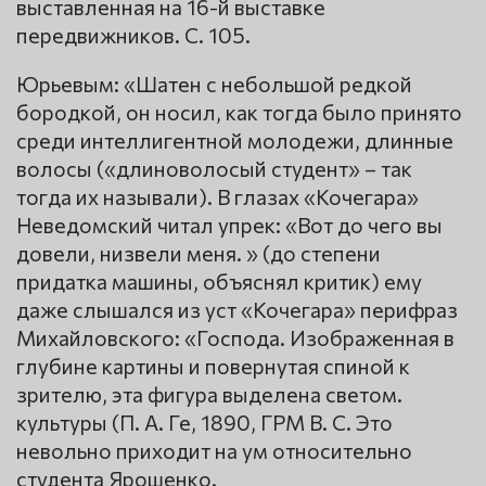
выставленная на 16-й выставке
передвижников. С. 105.
Юрьевым: «Шатен с небольшой редкой
бородкой, он носил, как тогда было принято
среди интеллигентной молодежи, длинные
волосы («длиноволосый студент» – так
тогда их называли). В глазах «Кочегара»
Неведомский читал упрек: «Вот до чего вы
довели, низвели меня. » (до степени
придатка машины, объяснял критик) ему
даже слышался из уст «Кочегара» перифраз
Михайловского: «Господа. Изображенная в
глубине картины и повернутая спиной к
зрителю, эта фигура выделена светом.
культуры (П. А. Ге, 1890, ГРМ В. С. Это
невольно приходит на ум относительно
студента Ярошенко.