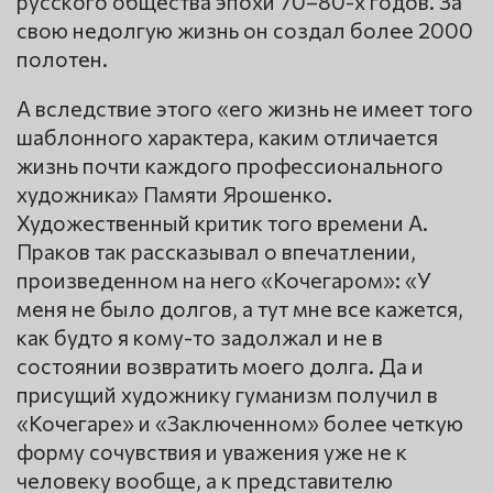
русского общества эпохи 70–80-х годов. За
свою недолгую жизнь он создал более 2000
полотен.
А вследствие этого «его жизнь не имеет того
шаблонного характера, каким отличается
жизнь почти каждого профессионального
художника» Памяти Ярошенко.
Художественный критик того времени А.
Праков так рассказывал о впечатлении,
произведенном на него «Кочегаром»: «У
меня не было долгов, а тут мне все кажется,
как будто я кому-то задолжал и не в
состоянии возвратить моего долга. Да и
присущий художнику гуманизм получил в
«Кочегаре» и «Заключенном» более четкую
форму сочувствия и уважения уже не к
человеку вообще, а к представителю