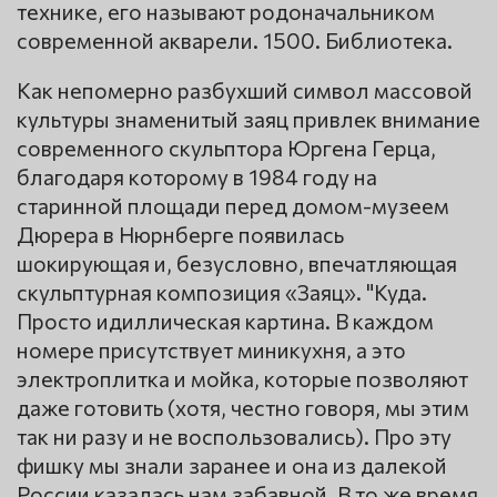
технике, его называют родоначальником
современной акварели. 1500. Библиотека.
Как непомерно разбухший символ массовой
культуры знаменитый заяц привлек внимание
современного скульптора Юргена Герца,
благодаря которому в 1984 году на
старинной площади перед домом-музеем
Дюрера в Нюрнберге появилась
шокирующая и, безусловно, впечатляющая
скульптурная композиция «Заяц». "Куда.
Просто идиллическая картина. В каждом
номере присутствует миникухня, а это
электроплитка и мойка, которые позволяют
даже готовить (хотя, честно говоря, мы этим
так ни разу и не воспользовались). Про эту
фишку мы знали заранее и она из далекой
России казалась нам забавной. В то же время