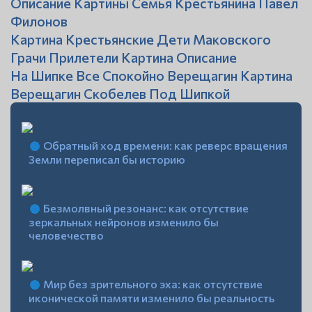
Описание Картины Семья Крестьянина Павел
Филонов
Картина Крестьянские Дети Маковского
Грачи Прилетели Картина Описание
На Шипке Все Спокойно Верещагин Картина
Верещагин Скобелев Под Шипкой
Обратный ход времени: как реверс вращения
Земли переписал бы историю
Безмолвный резонанс: как отсутствие
зеркальных нейронов изменило бы
человечество
Мир без зрительного эха: как отсутствие
иконической памяти изменило бы реальность