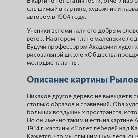
В картине нет статичности, отчётливо
слышимый в картине, художник и назв
автором в 1904 году.
Ученики вспоминали его добрым словом.
ветер. На втором плане маленькие лод
Будучи профессором Академии художес
рисовальной школе «Общества поощре
молодые таланты.
Описание картины Рыло
Никакое другое дерево не вмещает в с
столько образов и сравнений. Оба ху
больших воздушных пространств, кото
Но он именно таким и есть на картине 
1914 г. картины «Полет лебедей над Ка
Кажется, что мы слышим шум леса, ощ