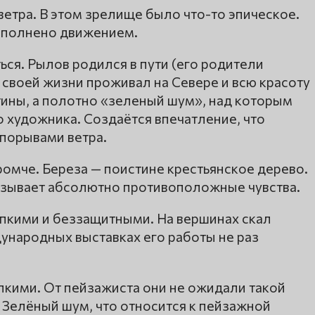
етра. В этом зрелище было что-то эпическое.
наполнено движением.
ься. Рылов родился в пути (его родители
ь своей жизни проживал на Севере и всю красоту
тины, а полотно «зеленый шум», над которым
о художника. Создаётся впечатление, что
 порывами ветра.
ромче. Береза — поистине крестьянское дерево.
 вызывает абсолютно противоположные чувства.
пкими и беззащитными. На вершинах скал
ународных выставках его работы не раз
пкими. От пейзажиста они не ожидали такой
у Зелёный шум, что относится к пейзажной