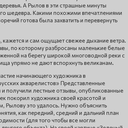
деревья. А Рылов в эти страшные минуты
его шедевра. Какими похожими впечатлениями
воречий готова была захватить и перевернуть
ь, кажется и сам ощущает свежее дыхание ветра.
равы, по которому разбросаны маленькие белые
оженной на берегу широкой многоводной реки с
ища упрямо не дают вспорхнуть великанам.
частие начинающего художника в
русских акварелистов» Представленные
 и получили лестные отзывы, опубликованные
рек покорил художника своей красотой и
м, Рылову это удалось. Нужно объяснить
нятия, как передний, средний и дальний план
одимости (для того чтобы все могли
другого объекта). На своей картине «Зеленый