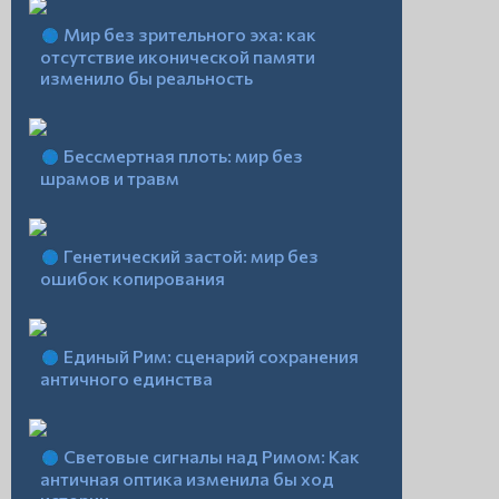
Мир без зрительного эха: как
отсутствие иконической памяти
изменило бы реальность
Бессмертная плоть: мир без
шрамов и травм
Генетический застой: мир без
ошибок копирования
Единый Рим: сценарий сохранения
античного единства
Световые сигналы над Римом: Как
античная оптика изменила бы ход