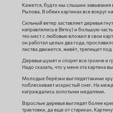
Кажется, будто мы слышим завывания в
Рылова. В обеих картинах все вокруг 
Сильный ветер заставляет деревья гнут
направлялись в Вятку) и большую част
тех мест с любовью вложил в свои кар
он работал целых два года, прославил
листва движется, живёт, трепещет под
Деревья шумят и спорят все громче и г
Надо сказать, что у меня эта картина
Молодые берёзки выглядяттакими хру
поблескивает искристый снег. На межд
награждались золотыми медалями.
Взрослые деревья выглядят более кре
трактовки, да еще от старика». Картин