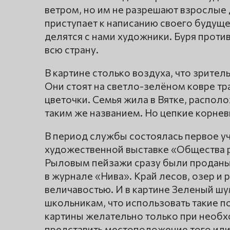
ветром, но им не разрешают взрослые 
приступает к написанию своего будущ
делятся с нами художники. Буря проти
всю страну.
В картине столько воздуха, что зрител
Они стоят на светло-зелёном ковре т
цветочки. Семья жила в Вятке, распол
таким же названием. Но цепкие корнев
В период службы состоялась первое у
художественной выставке «Общества 
Рыловым пейзажи сразу были проданы
в журнале «Нива». Край лесов, озер и 
величавостью. И в картине Зеленый шу
школьникам, что использовать такие по
картины желательно только при необх
представить местоположение того или 