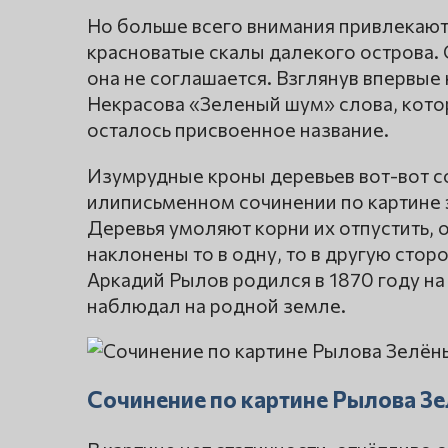
Но больше всего внимания привлекают
красноватые скалы далекого острова. 
она не соглашается. Взглянув впервые 
Некрасова «Зеленый шум» слова, котор
осталось присвоенное название.
Изумрудные кроны деревьев вот-вот со
илиписьменном сочинении по картине 
Деревья умоляют корни их отпустить, о
наклонены то в одну, то в другую сто
Аркадий Рылов родился в 1870 году на 
наблюдал на родной земле.
Сочинение по картине Рылова З