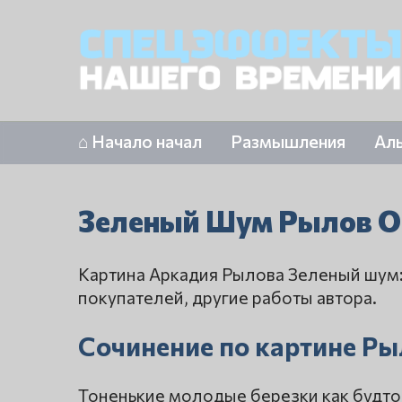
⌂ Начало начал
Размышления
Ал
Зеленый Шум Рылов О
Картина Аркадия Рылова Зеленый шум:
покупателей, другие работы автора.
Сочинение по картине Рыл
Тоненькие молодые березки как будто х