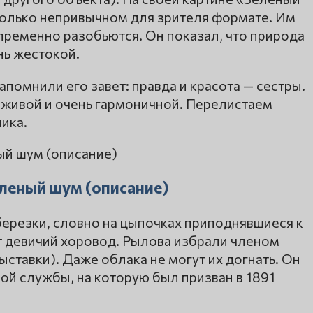
колько непривычном для зрителя формате. Им
епременно разобьются. Он показал, что природа
нь жестокой.
помнили его завет: правда и красота — сестры.
 живой и очень гармоничной. Перелистаем
ика.
еленый шум (описание)
березки, словно на цыпочках приподнявшиеся к
 девичий хоровод. Рылова избрали членом
ставки). Даже облака не могут их догнать. Он
ой службы, на которую был призван в 1891