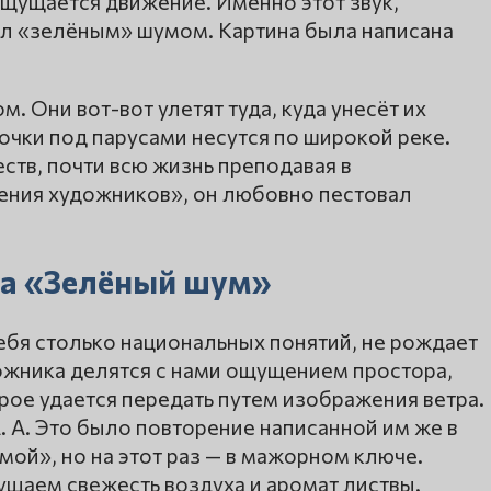
 ощущается движение. Именно этот звук,
ал «зелёным» шумом. Картина была написана
 Они вот-вот улетят туда, куда унесёт их
очки под парусами несутся по широкой реке.
тв, почти всю жизнь преподавая в
ния художников», он любовно пестовал
ва «Зелёный шум»
ебя столько национальных понятий, не рождает
дожника делятся с нами ощущением простора,
рое удается передать путем изображения ветра.
А. А. Это было повторение написанной им же в
мой», но на этот раз — в мажорном ключе.
ущаем свежесть воздуха и аромат листвы.