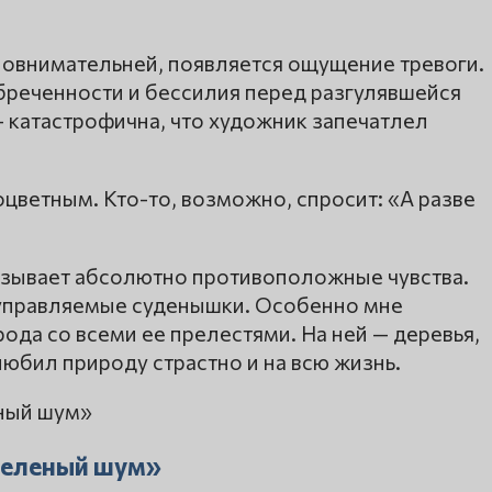
 повнимательней, появляется ощущение тревоги.
обреченности и бессилия перед разгулявшейся
а – катастрофична, что художник запечатлел
цветным. Кто-то, возможно, спросит: «А разве
 вызывает абсолютно противоположные чувства.
еуправляемые суденышки. Особенно мне
ода со всеми ее прелестями. На ней — деревья,
любил природу страстно и на всю жизнь.
Зеленый шум»