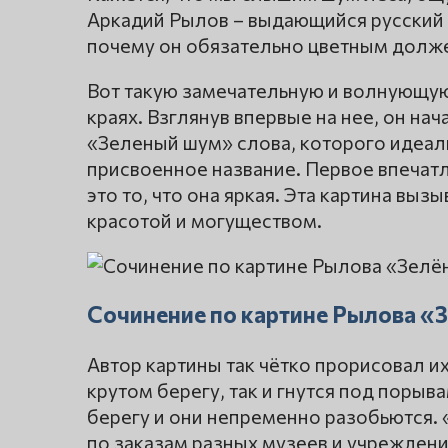
Аркадий Рылов – выдающийся русский 
почему он обязательно цветным должен
Вот такую замечательную и волнующую
краях. Взглянув впервые на нее, он на
«Зеленый шум» слова, которого идеаль
присвоенное название. Первое впечатле
это то, что она яркая. Эта картина выз
красотой и могуществом.
Сочинение по картине Рылова «
Автор картины так чётко прорисовал их
крутом берегу, так и гнутся под порыв
берегу и они непременно разобьются.
по заказам разных музеев и учреждений.