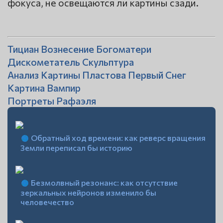
фокуса, не освещаются ли картины сзади.
Тициан Вознесение Богоматери
Дискометатель Скульптура
Анализ Картины Пластова Первый Снег
Картина Вампир
Портреты Рафаэля
Обратный ход времени: как реверс вращения
Земли переписал бы историю
Безмолвный резонанс: как отсутствие
зеркальных нейронов изменило бы
человечество