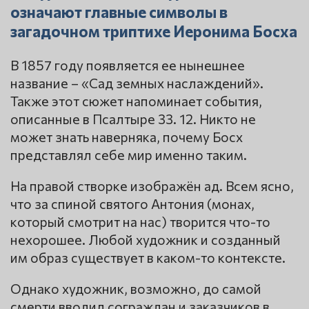
означают главные символы в
загадочном триптихе Иеронима Босха
В 1857 году появляется ее нынешнее
название – «Сад земных наслаждений».
Также этот сюжет напоминает события,
описанные в Псалтыре 33. 12. Никто не
может знать наверняка, почему Босх
представлял себе мир именно таким.
На правой створке изображён ад. Всем ясно,
что за спиной святого Антония (монах,
который смотрит на нас) творится что-то
нехорошее. Любой художник и созданный
им образ существует в каком-то контексте.
Однако художник, возможно, до самой
смерти вводил сограждан и заказчиков в