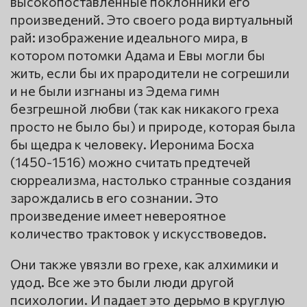
высокопоставленные поклонники его
произведений. Это своего рода виртуальный
рай: изображение идеального мира, в
котором потомки Адама и Евы могли бы
жить, если бы их прародители не согрешили
и не были изгнаны из Эдема гимн
безгрешной любви (так как никакого греха
просто не было бы) и природе, которая была
бы щедра к человеку. Иеронима Босха
(1450-1516) можно считать предтечей
сюрреализма, настолько странные создания
зарождались в его сознании. Это
произведение имеет невероятное
количество трактовок у искусствоведов.
Они также увязли во грехе, как алхимики и
удод. Все же это были люди другой
психологии. И падает это дерьмо в круглую