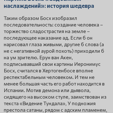
наслаждений»: история шедевра
Таким образом Босх изобразил
последовательность: создание человека –
торжество сладострастия на земле –
последующее наказание ад. Если б он
нарисовал глаза живыми, другие б слова (а
не с негативной аурой похоть) приходили б
на ум зрителю. Ерун ван Акен,
подписывавший свои картины Иеронимус
Босх, считался в Хертогенбосе вполне
респектабельным человеком. И тем не
менее большая часть его работ находится в
Испании. Мотив демона или дьявола,
сидящего на высоком стуле, заимствован из
текста «Видение Тундала», У подножия
престола сатаны, рядом с адским пламенем,