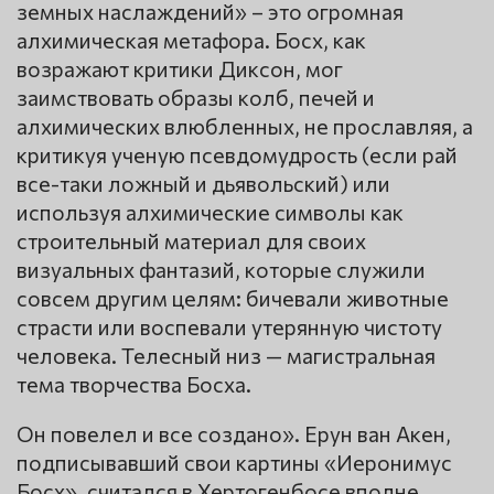
земных наслаждений» – это огромная
алхимическая метафора. Босх, как
возражают критики Диксон, мог
заимствовать образы колб, печей и
алхимических влюбленных, не прославляя, а
критикуя ученую псевдомудрость (если рай
все-таки ложный и дьявольский) или
используя алхимические символы как
строительный материал для своих
визуальных фантазий, которые служили
совсем другим целям: бичевали животные
страсти или воспевали утерянную чистоту
человека. Телесный низ — магистральная
тема творчества Босха.
Он повелел и все создано». Ерун ван Акен,
подписывавший свои картины «Иеронимус
Босх», считался в Хертогенбосе вполне