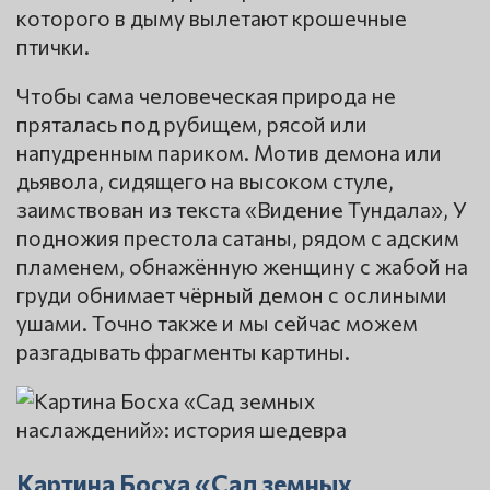
которого в дыму вылетают крошечные
птички.
Чтобы сама человеческая природа не
пряталась под рубищем, рясой или
напудренным париком. Мотив демона или
дьявола, сидящего на высоком стуле,
заимствован из текста «Видение Тундала», У
подножия престола сатаны, рядом с адским
пламенем, обнажённую женщину с жабой на
груди обнимает чёрный демон с ослиными
ушами. Точно также и мы сейчас можем
разгадывать фрагменты картины.
Картина Босха «Сад земных