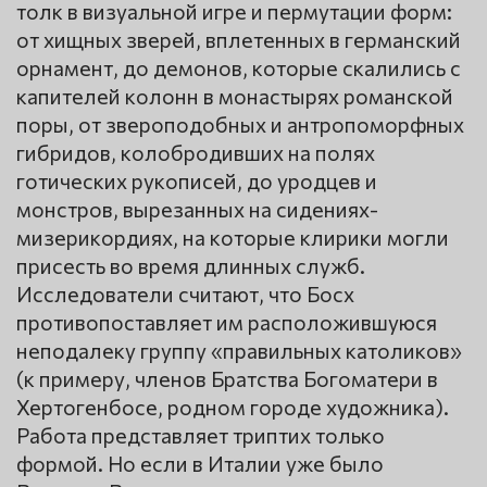
толк в визуальной игре и пермутации форм:
от хищных зверей, вплетенных в германский
орнамент, до демонов, которые скалились с
капителей колонн в монастырях романской
поры, от звероподобных и антропоморфных
гибридов, колобродивших на полях
готических рукописей, до уродцев и
монстров, вырезанных на сидениях-
мизерикордиях, на которые клирики могли
присесть во время длинных служб.
Исследователи считают, что Босх
противопоставляет им расположившуюся
неподалеку группу «правильных католиков»
(к примеру, членов Братства Богоматери в
Хертогенбосе, родном городе художника).
Работа представляет триптих только
формой. Но если в Италии уже было