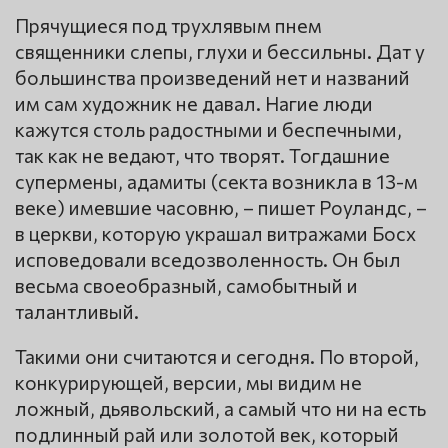
Прячущиеся под трухлявым пнем
священники слепы, глухи и бессильны. Дат у
большинства произведений нет и названий
им сам художник не давал. Нагие люди
кажутся столь радостными и беспечными,
так как не ведают, что творят. Тогдашние
супермены, адамиты (секта возникла в 13-м
веке) имевшие часовню, – пишет Роуландс, –
в церкви, которую украшал витражами Босх
исповедовали вседозволенность. Он был
весьма своеобразный, самобытный и
талантливый.
Такими они считаются и сегодня. По второй,
конкурирующей, версии, мы видим не
ложный, дьявольский, а самый что ни на есть
подлинный рай или золотой век, который