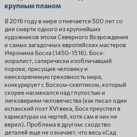
крупным планом
В 2016 году в мире отмечается 500 лет со
дня смерти одного из крупнейших
художников эпохи Северного Возрождения
и самых загадочных европейских мастеров
Иеронима Босха (1450-1516). Босх-
моралист, сатирически изобличавший
пороки, присущие человеку и
неискоренимую греховность мира,
конкурирует с Босхом-скептиком, который
скорее насмехался над глупостью и
легковерием человечества (как писал один
испанский поэт XVI века, Босх преуспел в
карикатурах на чертей, хотя сам в них не
верил). Проблема в другом: сходство
деталей еще не означает, что весь «Сад