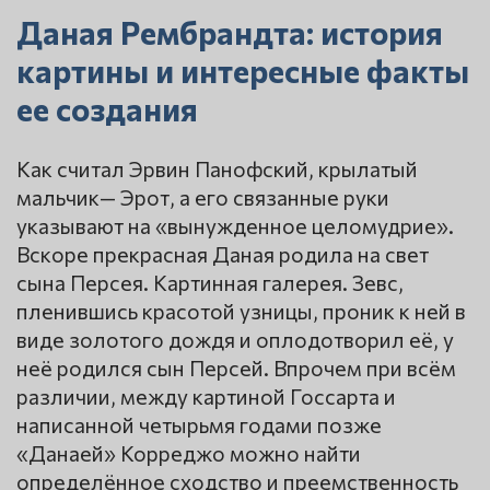
Даная Рембрандта: история
картины и интересные факты
ее создания
Как считал Эрвин Панофский, крылатый
мальчик— Эрот, а его связанные руки
указывают на «вынужденное целомудрие».
Вскоре прекрасная Даная родила на свет
сына Персея. Картинная галерея. Зевс,
пленившись красотой узницы, проник к ней в
виде золотого дождя и оплодотворил её, у
неё родился сын Персей. Впрочем при всём
различии, между картиной Госсарта и
написанной четырьмя годами позже
«Данаей» Корреджо можно найти
определённое сходство и преемственность