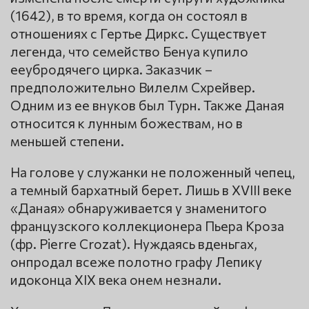
(1642), в то время, когда он состоял в
отношениях с Гертье Диркс. Существует
легенда, что семейство Бенуа купило
ееубродячего цирка. Заказчик –
предположительно Вилелм Схрейвер.
Одним из ее внуков был Турн. Также Даная
относится к лунным божествам, но в
меньшей степени.
На голове у служанки не положенный чепец,
а темный бархатный берет. Лишь в XVIII веке
«Даная» обнаруживается у знаменитого
французского коллекционера Пьера Кроза
(фр. Pierre Crozat). Нуждаясь вденьгах,
онпродал всеже полотно графу Лепику
идоконца XIX века онем незнали.