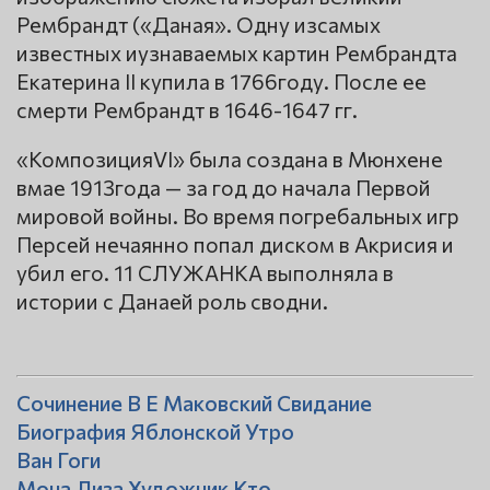
Рембрандт («Даная». Одну изсамых
известных иузнаваемых картин Рембрандта
Екатерина II купила в 1766году. После ее
смерти Рембрандт в 1646-1647 гг.
«КомпозицияVI» была создана в Мюнхене
вмае 1913года — за год до начала Первой
мировой войны. Во время погребальных игр
Персей нечаянно попал диском в Акрисия и
убил его. 11 СЛУЖАНКА выполняла в
истории с Данаей роль сводни.
Сочинение В Е Маковский Свидание
Биография Яблонской Утро
Ван Гоги
Мона Лиза Художник Кто