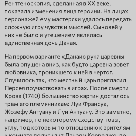
Рентгеноскопия, сделанная в XX веке,
показала изменения лица героини. На лицах
персонажей ему мастерски удалось передать
сложную игру чувств и мыслей. Сыновей у
них не было и утешением являлась
единственная дочь Даная.
На первом варианте «Данаи» рука царевны
была опущена вниз, как будто царевна зовет
любовника, проникшего к ней в чертог.
Случилось так, что местный царь пригласил
Персея поучаствовать в играх. После смерти
Кроза (1740) большинство картин досталось
трём его племянникам: Луи Франсуа,
Жозефу Антуану и Луи Антуану. Это заметно,
например, по некоторому сходству позы,
углу, под которым по отношению к зрителям
и комнате полусидит Даная у Корреджо, по