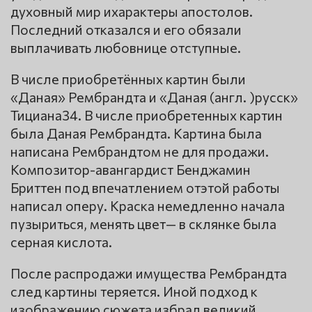
духовный мир ихарактеры апостолов.
Последний отказался и его обязали
выплачивать любовнице отступные.
В числе приобретённых картин были
«Даная» Рембрандта и «Даная (англ. )русск»
Тициана34. В числе приобретенных картин
была Даная Рембрандта. Картина была
написана Рембрандтом не для продажи.
Композитор-авангардист Бенджамин
Бриттен под впечатлением отэтой работы
написал оперу. Краска немедленно начала
пузыриться, менять цвет— в склянке была
серная кислота.
После распродажи имущества Рембрандта
след картины теряется. Иной подход к
изображению сюжета избрал великий