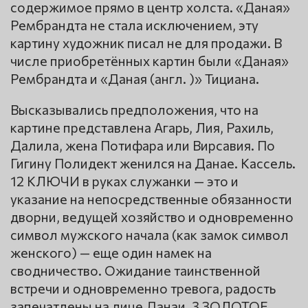
содержимое прямо в центр холста. «Даная»
Рембрандта не стала исключением, эту
картину художник писал не для продажи. В
числе приобретённых картин были «Даная»
Рембрандта и «Даная (англ. )» Тициана.
Высказывались предположения, что на
картине представлена Агарь, Лия, Рахиль,
Далила, жена Потифара или Вирсавия. По
Гигину Полидект женился на Данае. Кассель.
12 КЛЮЧИ в руках служанки — это и
указание на непосредственные обязанности
дворни, ведущей хозяйство и одновременно
символ мужского начала (как замок символ
женского) — еще один намек на
сводничество. Ожидание таинственной
встречи и одновременно тревога, радость
запечатлены на лице Данаи. 3 ЗОЛОТОЕ