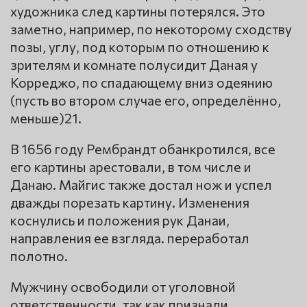
художника след картины потерялся. Это
заметно, например, по некоторому сходству
позы, углу, под которым по отношению к
зрителям и комнате полусидит Даная у
Корреджо, по спадающему вниз одеянию
(пусть во втором случае его, определённо,
меньше)21.
В 1656 году Рембрандт обанкротился, все
его картины арестовали, в том числе и
Данаю. Майгис также достал нож и успел
дважды порезать картину. Изменения
коснулись и положения рук Данаи,
направления ее взгляда. переработал
полотно.
Мужчину освободили от уголовной
ответственности, так как признали