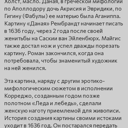
Холст, масло. Даная, в греческой мифологии
по Аполлодору дочь Акрисия и Эвридики, по
Гигину (Фабулы) ее матерью была Аганиппа.
Картину «Даная» Рембрандт начинает писать
в 1636 году, через 2 года после своей
женитьбы на Саскии ван Эйленбюрх. Майгис
также достал нож и успел дважды порезать
картину. Роман закончился, когда она
потребовала, чтобы знаменитый художник
на ней женился.
Эта картина, наряду с другим эротико-
мифологическим сюжетом в исполнении
Корреджо, созданным годом позже
полотном «Леда и лебедь», сделали
женскую наготу приемлемой для живописи.
История создания картины своими истоками
уходит в 1636 год. Он постарался передать