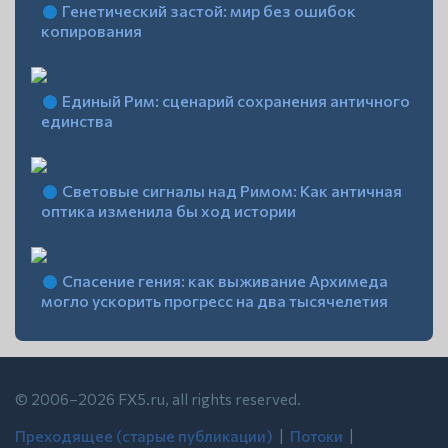
Генетический застой: мир без ошибок
копирования
Единый Рим: сценарий сохранения античного
единства
Световые сигналы над Римом: Как античная
оптика изменила бы ход истории
Спасение гения: как выживание Архимеда
могло ускорить прогресс на два тысячелетия
© 2006–2026 FX5.ru, all rights reserved.
Преходящее (старые публикации)
| ‍
Потоки
| ‍