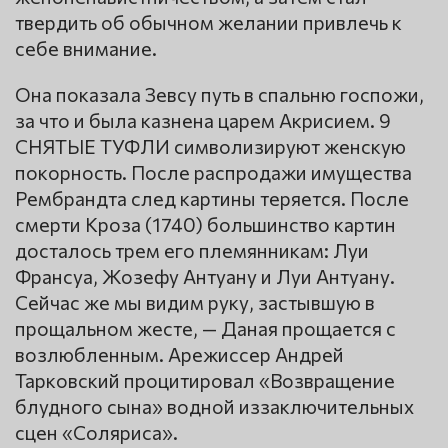
твердить об обычном желании привлечь к
себе внимание.
Она показала Зевсу путь в спальню госпожи,
за что и была казнена царем Акрисием. 9
СНЯТЫЕ ТУФЛИ символизируют женскую
покорность. После распродажи имущества
Рембрандта след картины теряется. После
смерти Кроза (1740) большинство картин
досталось трем его племянникам: Луи
Франсуа, Жозефу Антуану и Луи Антуану.
Сейчас же мы видим руку, застывшую в
прощальном жесте, — Даная прощается с
возлюбленным. Арежиссер Андрей
Тарковский процитировал «Возвращение
блудного сына» водной иззаключительных
сцен «Соляриса».