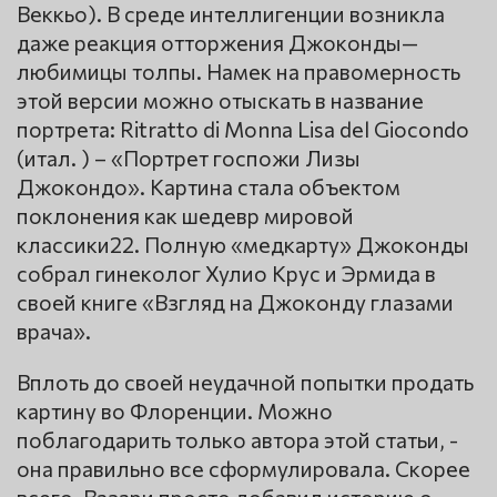
Веккьо). В среде интеллигенции возникла
даже реакция отторжения Джоконды—
любимицы толпы. Намек на правомерность
этой версии можно отыскать в название
портрета: Ritratto di Monna Lisa del Giocondo
(итал. ) – «Портрет госпожи Лизы
Джокондо». Картина стала объектом
поклонения как шедевр мировой
классики22. Полную «медкарту» Джоконды
собрал гинеколог Хулио Крус и Эрмида в
своей книге «Взгляд на Джоконду глазами
врача».
Вплоть до своей неудачной попытки продать
картину во Флоренции. Можно
поблагодарить только автора этой статьи, -
она правильно все сформулировала. Скорее
всего, Вазари просто добавил историю о