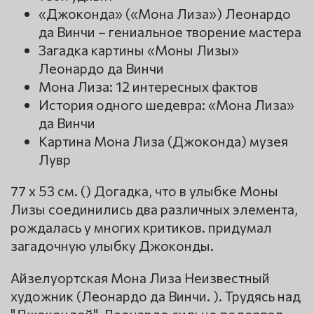
«Джоконда» («Мона Лиза») Леонардо
да Винчи – гениальное творение мастера
Загадка картины «Моны Лизы»
Леонардо да Винчи
Мона Лиза: 12 интересных фактов
История одного шедевра: «Мона Лиза»
да Винчи
Картина Мона Лиза (Джоконда) музея
Лувр
77 x 53 см. () Догадка, что в улыбке Моны
Лизы соединились два различных элемента,
рождалась у многих критиков. придумал
загадочную улыбку Джоконды.
Айзелуортская Мона Лиза Неизвестный
художник (Леонардо да Винчи. ). Трудясь над
"Джокондой", Леонардо сильно подорвал