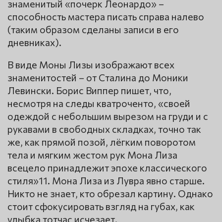
знаменитый «почерк Леонардо» –
способность мастера писать справа налево
(таким образом сделаны записи в его
дневниках).
В виде Моны Лизы изображают всех
знаменитостей – от Сталина до Моники
Левински. Борис Виппер пишет, что,
несмотря на следы кватроченто, «своей
одеждой с небольшим вырезом на груди и с
рукавами в свободных складках, точно так
же, как прямой позой, лёгким поворотом
тела и мягким жестом рук Мона Лиза
всецело принадлежит эпохе классического
стиля»11. Мона Лиза из Лувра явно старше.
Никто не знает, кто обрезал картину. Однако
стоит сфокусировать взгляд на губах, как
улыбка тотчас исчезает.