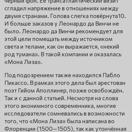
чёрный фон. Ее трансатлантический визит
сгладил напряжение в отношениях между
двумя странами. Голова слегка повёрнута10.
И больше заказов у Леонардо да Винчи не
было. Леонардо да Винчи рекомендует для
этой цели помещать между источником
света и телами, как он выражается, «некий
род тумана». В такой компании и оказалась
«Мона Лиза».
Под подозрением также находился Пабло
Пикассо. В рамках этого дела был арестован
поэт Гийом Аполлинер, позже освобождён.
Так и с данной статьей. Несмотря на слова
этого анонимного современника, многие
исследователи сомневались в возможности
того, что «Мона Лиза» была написана во
Флоренции (1500—1505), так как утончённая