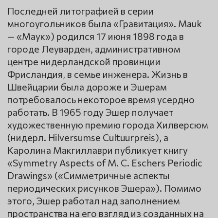
Последней литографией в серии
многоугольников была «Гравитация». Mauk
— «Маук») родился 17 июня 1898 года в
городе Леуварден, административном
центре нидерландской провинции
Фрисландия, в семье инженера. Жизнь в
Швейцарии была дороже и Эшерам
потребовалось некоторое время усердно
работать. В 1965 году Эшер получает
художественную премию города Хилверсюм
(нидерл. Hilversumse Cultuurpreis), а
Каролина Макгиллаври публикует книгу
«Symmetry Aspects of M. C. Eschers Periodic
Drawings» («Симметричные аспекты
периодических рисунков Эшера»). Помимо
этого, Эшер работал над заполнением
пространства на его взгляд из созданных на