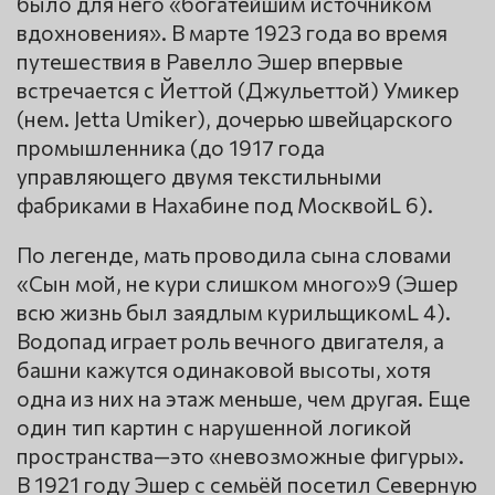
было для него «богатейшим источником
вдохновения». В марте 1923 года во время
путешествия в Равелло Эшер впервые
встречается с Йеттой (Джульеттой) Умикер
(нем. Jetta Umiker), дочерью швейцарского
промышленника (до 1917 года
управляющего двумя текстильными
фабриками в Нахабине под МосквойL 6).
По легенде, мать проводила сына словами
«Сын мой, не кури слишком много»9 (Эшер
всю жизнь был заядлым курильщикомL 4).
Водопад играет роль вечного двигателя, а
башни кажутся одинаковой высоты, хотя
одна из них на этаж меньше, чем другая. Еще
один тип картин с нарушенной логикой
пространства—это «невозможные фигуры».
В 1921 году Эшер с семьёй посетил Северную