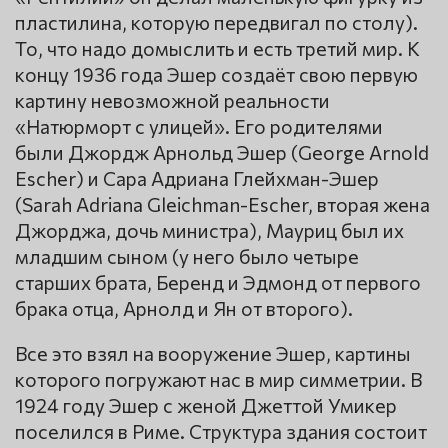
пластилина, которую передвигал по столу).
То, что надо домыслить и есть третий мир. К
концу 1936 года Эшер создаёт свою первую
картину невозможной реальности
«Натюрморт с улицей». Его родителями
были Джордж Арнольд Эшер (George Arnold
Escher) и Сара Адриана Глейхман-Эшер
(Sarah Adriana Gleichman-Escher, вторая жена
Джорджа, дочь министра), Мауриц был их
младшим сыном (у него было четыре
старших брата, Беренд и Эдмонд от первого
брака отца, Арнолд и Ян от второго).
Все это взял на вооружение Эшер, картины
которого погружают нас в мир симметрии. В
1924 году Эшер с женой Джеттой Умикер
поселился в Риме. Структура здания состоит