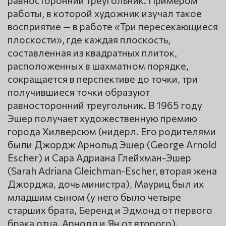
работы, в которой художник изучал такое
восприятие — в работе «Три пересекающиеся
плоскости», где каждая плоскость,
составленная из квадратных плиток,
расположенных в шахматном порядке,
сокращается в перспективе до точки, три
получившиеся точки образуют
равносторонний треугольник. В 1965 году
Эшер получает художественную премию
города Хилверсюм (нидерл. Его родителями
были Джордж Арнольд Эшер (George Arnold
Escher) и Сара Адриана Глейхман-Эшер
(Sarah Adriana Gleichman-Escher, вторая жена
Джорджа, дочь министра), Мауриц был их
младшим сыном (у него было четыре
старших брата, Беренд и Эдмонд от первого
брака отца, Арнолд и Ян от второго).