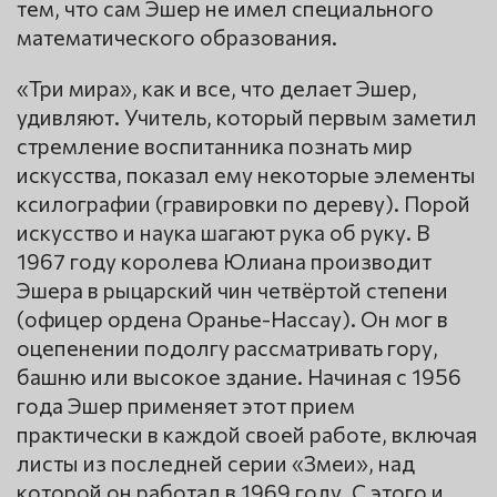
тем, что сам Эшер не имел специального
математического образования.
«Три мира», как и все, что делает Эшер,
удивляют. Учитель, который первым заметил
стремление воспитанника познать мир
искусства, показал ему некоторые элементы
ксилографии (гравировки по дереву). Порой
искусство и наука шагают рука об руку. В
1967 году королева Юлиана производит
Эшера в рыцарский чин четвёртой степени
(офицер ордена Оранье-Нассау). Он мог в
оцепенении подолгу рассматривать гору,
башню или высокое здание. Начиная с 1956
года Эшер применяет этот прием
практически в каждой своей работе, включая
листы из последней серии «Змеи», над
которой он работал в 1969 году. С этого и